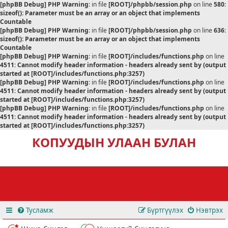
[phpBB Debug] PHP Warning
: in file
[ROOT]/phpbb/session.php
on line
580
:
sizeof(): Parameter must be an array or an object that implements
Countable
[phpBB Debug] PHP Warning
: in file
[ROOT]/phpbb/session.php
on line
636
:
sizeof(): Parameter must be an array or an object that implements
Countable
[phpBB Debug] PHP Warning
: in file
[ROOT]/includes/functions.php
on line
4511
:
Cannot modify header information - headers already sent by (output
started at [ROOT]/includes/functions.php:3257)
[phpBB Debug] PHP Warning
: in file
[ROOT]/includes/functions.php
on line
4511
:
Cannot modify header information - headers already sent by (output
started at [ROOT]/includes/functions.php:3257)
[phpBB Debug] PHP Warning
: in file
[ROOT]/includes/functions.php
on line
4511
:
Cannot modify header information - headers already sent by (output
started at [ROOT]/includes/functions.php:3257)
КОПУУДЫН УЛААН БУЛАН
Тусламж
Бүртгүүлэх
Нэвтрэх