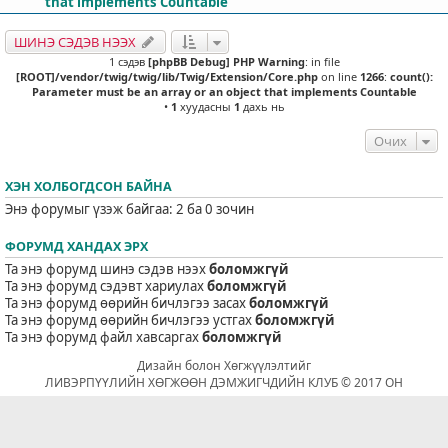
that implements Countable
ШИНЭ СЭДЭВ НЭЭХ
1 сэдэв
[phpBB Debug] PHP Warning
: in file
[ROOT]/vendor/twig/twig/lib/Twig/Extension/Core.php
on line
1266
:
count():
Parameter must be an array or an object that implements Countable
•
1
хуудасны
1
дахь нь
Очих
ХЭН ХОЛБОГДСОН БАЙНА
Энэ форумыг үзэж байгаа: 2 ба 0 зочин
ФОРУМД ХАНДАХ ЭРХ
Та энэ форумд шинэ сэдэв нээх
боломжгүй
Та энэ форумд сэдэвт хариулах
боломжгүй
Та энэ форумд өөрийн бичлэгээ засах
боломжгүй
Та энэ форумд өөрийн бичлэгээ устгах
боломжгүй
Та энэ форумд файл хавсаргах
боломжгүй
Дизайн болон Хөгжүүлэлтийг
ЛИВЭРПҮҮЛИЙН ХӨГЖӨӨН ДЭМЖИГЧДИЙН КЛУБ © 2017 ОН