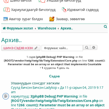
Шинэ бичлэг
Уншаагүй бичлэгүүд
Хариулагдаагүй бичлэгүүд
Идэвхитэй сэдвүүд
Аватор зураг бэлдэх
Заавар, зөвөлгөө
Форумын эхлэл
Warehouse
Архив..
Архив..
Хайлт
Нарийвч
ШИНЭ СЭДЭВ НЭЭХ
т
1 сэдэв
[phpBB Debug] PHP Warning
: in file
[ROOT]/vendor/twig/twig/lib/Twig/Extension/Core.php
on line
1266
:
count():
Parameter must be an array or an object that implements Countable
•
1
хуудасны
1
дахь нь
Сэдэв
Улаануудын сонсдог хөгжим
Сүүлд бичсэн Бичсэн
Ladykop
«
Да 11-р сарын 04, 2019 9:17
am
хариултууд:
3
[phpBB Debug] PHP Warning
: in file
[ROOT]/vendor/twig/twig/lib/Twig/Extension/Core.php
on
line
1266
:
count(): Parameter must be an array or an object