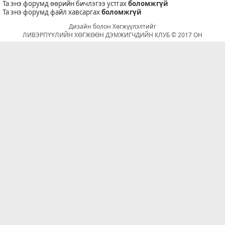
Та энэ форумд өөрийн бичлэгээ устгах
боломжгүй
Та энэ форумд файл хавсаргах
боломжгүй
Дизайн болон Хөгжүүлэлтийг
ЛИВЭРПҮҮЛИЙН ХӨГЖӨӨН ДЭМЖИГЧДИЙН КЛУБ © 2017 ОН