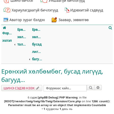
Шинэ бичлэг
Уншаагүй бичлэгүүд
Хариулагдаагүй бичлэгүүд
Идэвхитэй сэдвүүд
Аватор зураг бэлдэх
Заавар, зөвөлгөө
Ерөнхий
Ерөнхий
Форумын
хөлбөмбөгийн
хөлбөмбөг,
эхлэл
талаар
бусад
лигүүд,
т
багууд...
Ерөнхий хөлбөмбөг, бусад лигүүд,
багууд...
Хайлт
Нарийвч
ШИНЭ СЭДЭВ НЭЭХ
6 сэдэв
[phpBB Debug] PHP Warning
: in file
[ROOT]/vendor/twig/twig/lib/Twig/Extension/Core.php
on line
1266
:
count():
Parameter must be an array or an object that implements Countable
•
1
хуудасны
1
дахь нь