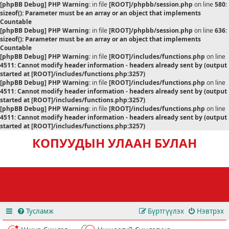
[phpBB Debug] PHP Warning
: in file
[ROOT]/phpbb/session.php
on line
580
:
sizeof(): Parameter must be an array or an object that implements
Countable
[phpBB Debug] PHP Warning
: in file
[ROOT]/phpbb/session.php
on line
636
:
sizeof(): Parameter must be an array or an object that implements
Countable
[phpBB Debug] PHP Warning
: in file
[ROOT]/includes/functions.php
on line
4511
:
Cannot modify header information - headers already sent by (output
started at [ROOT]/includes/functions.php:3257)
[phpBB Debug] PHP Warning
: in file
[ROOT]/includes/functions.php
on line
4511
:
Cannot modify header information - headers already sent by (output
started at [ROOT]/includes/functions.php:3257)
[phpBB Debug] PHP Warning
: in file
[ROOT]/includes/functions.php
on line
4511
:
Cannot modify header information - headers already sent by (output
started at [ROOT]/includes/functions.php:3257)
КОПУУДЫН УЛААН БУЛАН
Тусламж
Бүртгүүлэх
Нэвтрэх