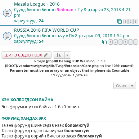
Mazala League - 2018
Сүүлд бичсэн Бичсэн
Redman
«
Пү 8-р сарын 23, 2018 4:21
pm
хариултууд:
24
1
2
3
RUSSIA 2018 FIFA WORLD CUP
Сүүлд бичсэн Бичсэн
ozzy
«
Пү 8-р сарын 09, 2018 1:54 pm
хариултууд:
54
1
2
3
4
5
6
ШИНЭ СЭДЭВ НЭЭХ
6 сэдэв
[phpBB Debug] PHP Warning
: in file
[ROOT]/vendor/twig/twig/lib/Twig/Extension/Core.php
on line
1266
:
count():
Parameter must be an array or an object that implements Countable
•
1
хуудасны
1
дахь нь
Очих
ХЭН ХОЛБОГДСОН БАЙНА
Энэ форумыг үзэж байгаа: 1 ба 0 зочин
ФОРУМД ХАНДАХ ЭРХ
Та энэ форумд шинэ сэдэв нээх
боломжгүй
Та энэ форумд сэдэвт хариулах
боломжгүй
Та энэ форумд өөрийн бичлэгээ засах
боломжгүй