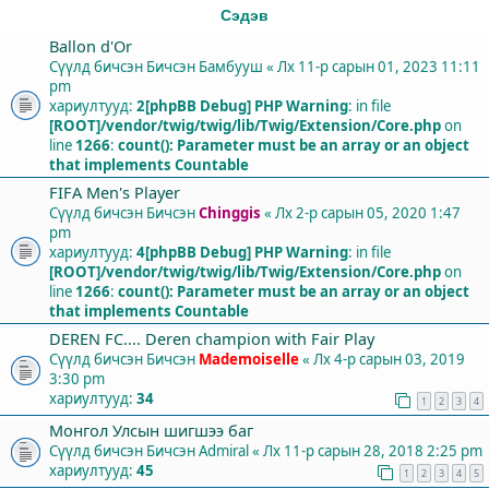
Сэдэв
Ballon d'Or
Сүүлд бичсэн Бичсэн
Бамбууш
«
Лх 11-р сарын 01, 2023 11:11
pm
хариултууд:
2
[phpBB Debug] PHP Warning
: in file
[ROOT]/vendor/twig/twig/lib/Twig/Extension/Core.php
on
line
1266
:
count(): Parameter must be an array or an object
that implements Countable
FIFA Men's Player
Сүүлд бичсэн Бичсэн
Chinggis
«
Лх 2-р сарын 05, 2020 1:47
pm
хариултууд:
4
[phpBB Debug] PHP Warning
: in file
[ROOT]/vendor/twig/twig/lib/Twig/Extension/Core.php
on
line
1266
:
count(): Parameter must be an array or an object
that implements Countable
DEREN FC.... Deren champion with Fair Play
Сүүлд бичсэн Бичсэн
Mademoiselle
«
Лх 4-р сарын 03, 2019
3:30 pm
хариултууд:
34
1
2
3
4
Монгол Улсын шигшээ баг
Сүүлд бичсэн Бичсэн
Admiral
«
Лх 11-р сарын 28, 2018 2:25 pm
хариултууд:
45
1
2
3
4
5