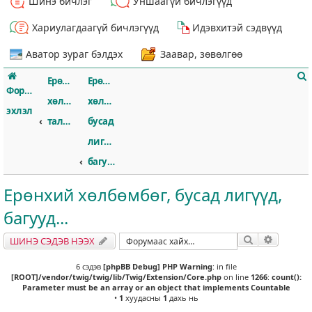
Шинэ бичлэг
Уншаагүй бичлэгүүд
Хариулагдаагүй бичлэгүүд
Идэвхитэй сэдвүүд
Аватор зураг бэлдэх
Заавар, зөвөлгөө
Ерөнхий
Ерөнхий
Форумын
хөлбөмбөгийн
хөлбөмбөг,
эхлэл
талаар
бусад
лигүүд,
т
багууд...
Ерөнхий хөлбөмбөг, бусад лигүүд,
багууд...
Хайлт
Нарийвч
ШИНЭ СЭДЭВ НЭЭХ
6 сэдэв
[phpBB Debug] PHP Warning
: in file
[ROOT]/vendor/twig/twig/lib/Twig/Extension/Core.php
on line
1266
:
count():
Parameter must be an array or an object that implements Countable
•
1
хуудасны
1
дахь нь