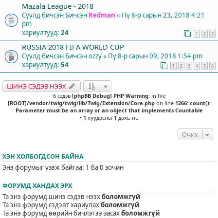
Mazala League - 2018
Сүүлд бичсэн Бичсэн
Redman
«
Пү 8-р сарын 23, 2018 4:21
pm
хариултууд:
24
1
2
3
RUSSIA 2018 FIFA WORLD CUP
Сүүлд бичсэн Бичсэн
ozzy
«
Пү 8-р сарын 09, 2018 1:54 pm
хариултууд:
54
1
2
3
4
5
6
ШИНЭ СЭДЭВ НЭЭХ
6 сэдэв
[phpBB Debug] PHP Warning
: in file
[ROOT]/vendor/twig/twig/lib/Twig/Extension/Core.php
on line
1266
:
count():
Parameter must be an array or an object that implements Countable
•
1
хуудасны
1
дахь нь
Очих
ХЭН ХОЛБОГДСОН БАЙНА
Энэ форумыг үзэж байгаа: 1 ба 0 зочин
ФОРУМД ХАНДАХ ЭРХ
Та энэ форумд шинэ сэдэв нээх
боломжгүй
Та энэ форумд сэдэвт хариулах
боломжгүй
Та энэ форумд өөрийн бичлэгээ засах
боломжгүй