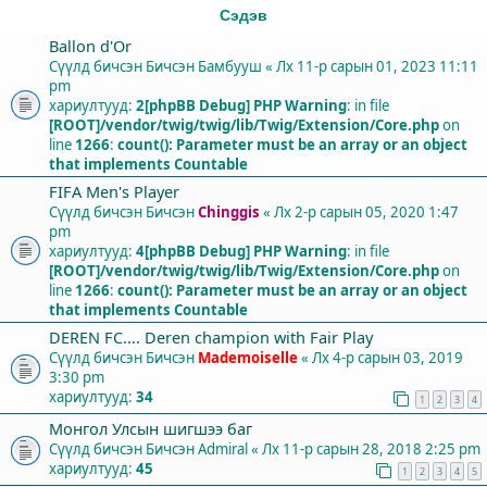
Сэдэв
Ballon d'Or
Сүүлд бичсэн Бичсэн
Бамбууш
«
Лх 11-р сарын 01, 2023 11:11
pm
хариултууд:
2
[phpBB Debug] PHP Warning
: in file
[ROOT]/vendor/twig/twig/lib/Twig/Extension/Core.php
on
line
1266
:
count(): Parameter must be an array or an object
that implements Countable
FIFA Men's Player
Сүүлд бичсэн Бичсэн
Chinggis
«
Лх 2-р сарын 05, 2020 1:47
pm
хариултууд:
4
[phpBB Debug] PHP Warning
: in file
[ROOT]/vendor/twig/twig/lib/Twig/Extension/Core.php
on
line
1266
:
count(): Parameter must be an array or an object
that implements Countable
DEREN FC.... Deren champion with Fair Play
Сүүлд бичсэн Бичсэн
Mademoiselle
«
Лх 4-р сарын 03, 2019
3:30 pm
хариултууд:
34
1
2
3
4
Монгол Улсын шигшээ баг
Сүүлд бичсэн Бичсэн
Admiral
«
Лх 11-р сарын 28, 2018 2:25 pm
хариултууд:
45
1
2
3
4
5