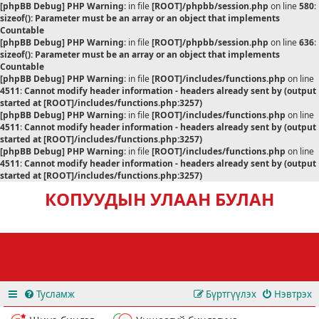
[phpBB Debug] PHP Warning
: in file
[ROOT]/phpbb/session.php
on line
580
:
sizeof(): Parameter must be an array or an object that implements
Countable
[phpBB Debug] PHP Warning
: in file
[ROOT]/phpbb/session.php
on line
636
:
sizeof(): Parameter must be an array or an object that implements
Countable
[phpBB Debug] PHP Warning
: in file
[ROOT]/includes/functions.php
on line
4511
:
Cannot modify header information - headers already sent by (output
started at [ROOT]/includes/functions.php:3257)
[phpBB Debug] PHP Warning
: in file
[ROOT]/includes/functions.php
on line
4511
:
Cannot modify header information - headers already sent by (output
started at [ROOT]/includes/functions.php:3257)
[phpBB Debug] PHP Warning
: in file
[ROOT]/includes/functions.php
on line
4511
:
Cannot modify header information - headers already sent by (output
started at [ROOT]/includes/functions.php:3257)
КОПУУДЫН УЛААН БУЛАН
Тусламж
Бүртгүүлэх
Нэвтрэх