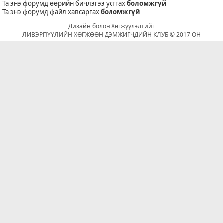
Та энэ форумд өөрийн бичлэгээ устгах
боломжгүй
Та энэ форумд файл хавсаргах
боломжгүй
Дизайн болон Хөгжүүлэлтийг
ЛИВЭРПҮҮЛИЙН ХӨГЖӨӨН ДЭМЖИГЧДИЙН КЛУБ © 2017 ОН