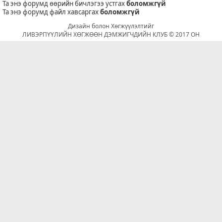
Та энэ форумд өөрийн бичлэгээ устгах
боломжгүй
Та энэ форумд файл хавсаргах
боломжгүй
Дизайн болон Хөгжүүлэлтийг
ЛИВЭРПҮҮЛИЙН ХӨГЖӨӨН ДЭМЖИГЧДИЙН КЛУБ © 2017 ОН