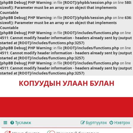
[phpBB Debug] PHP Warning
: in file
[ROOT]/phpbb/session.php
on line
580
:
sizeof(): Parameter must be an array or an object that implements
Countable
[phpBB Debug] PHP Warning
: in file
[ROOT]/phpbb/session.php
on line
636
:
sizeof(): Parameter must be an array or an object that implements
Countable
[phpBB Debug] PHP Warning
: in file
[ROOT]/includes/functions.php
on line
4511
:
Cannot modify header information - headers already sent by (output
started at [ROOT]/includes/functions.php:3257)
[phpBB Debug] PHP Warning
: in file
[ROOT]/includes/functions.php
on line
4511
:
Cannot modify header information - headers already sent by (output
started at [ROOT]/includes/functions.php:3257)
[phpBB Debug] PHP Warning
: in file
[ROOT]/includes/functions.php
on line
4511
:
Cannot modify header information - headers already sent by (output
started at [ROOT]/includes/functions.php:3257)
КОПУУДЫН УЛААН БУЛАН
Тусламж
Бүртгүүлэх
Нэвтрэх