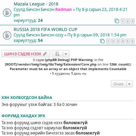
Mazala League - 2018
Сүүлд бичсэн Бичсэн
Redman
«
Пү 8-р сарын 23, 2018 4:21
pm
хариултууд:
24
1
2
3
RUSSIA 2018 FIFA WORLD CUP
Сүүлд бичсэн Бичсэн
ozzy
«
Пү 8-р сарын 09, 2018 1:54 pm
хариултууд:
54
1
2
3
4
5
6
ШИНЭ СЭДЭВ НЭЭХ
6 сэдэв
[phpBB Debug] PHP Warning
: in file
[ROOT]/vendor/twig/twig/lib/Twig/Extension/Core.php
on line
1266
:
count():
Parameter must be an array or an object that implements Countable
•
1
хуудасны
1
дахь нь
Очих
ХЭН ХОЛБОГДСОН БАЙНА
Энэ форумыг үзэж байгаа: 3 ба 0 зочин
ФОРУМД ХАНДАХ ЭРХ
Та энэ форумд шинэ сэдэв нээх
боломжгүй
Та энэ форумд сэдэвт хариулах
боломжгүй
Та энэ форумд өөрийн бичлэгээ засах
боломжгүй