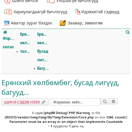
Шинэ бичлэг
Уншаагүй бичлэгүүд
Хариулагдаагүй бичлэгүүд
Идэвхитэй сэдвүүд
Аватор зураг бэлдэх
Заавар, зөвөлгөө
Ерөнхий
Ерөнхий
Форумын
хөлбөмбөгийн
хөлбөмбөг,
эхлэл
талаар
бусад
лигүүд,
т
багууд...
Ерөнхий хөлбөмбөг, бусад лигүүд,
багууд...
Хайлт
Нарийвч
ШИНЭ СЭДЭВ НЭЭХ
6 сэдэв
[phpBB Debug] PHP Warning
: in file
[ROOT]/vendor/twig/twig/lib/Twig/Extension/Core.php
on line
1266
:
count():
Parameter must be an array or an object that implements Countable
•
1
хуудасны
1
дахь нь