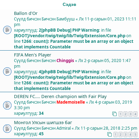
Сэдэв
Ballon d'Or
Сүүлд бичсэн Бичсэн
Бамбууш
«
Лх 11-р сарын 01, 2023 11:11
pm
хариултууд:
2
[phpBB Debug] PHP Warning
: in file
[ROOT]/vendor/twig/twig/lib/Twig/Extension/Core.php
on
line
1266
:
count(): Parameter must be an array or an object
that implements Countable
FIFA Men's Player
Сүүлд бичсэн Бичсэн
Chinggis
«
Лх 2-р сарын 05, 2020 1:47
pm
хариултууд:
4
[phpBB Debug] PHP Warning
: in file
[ROOT]/vendor/twig/twig/lib/Twig/Extension/Core.php
on
line
1266
:
count(): Parameter must be an array or an object
that implements Countable
DEREN FC.... Deren champion with Fair Play
Сүүлд бичсэн Бичсэн
Mademoiselle
«
Лх 4-р сарын 03, 2019
3:30 pm
хариултууд:
34
1
2
3
4
Монгол Улсын шигшээ баг
Сүүлд бичсэн Бичсэн
Admiral
«
Лх 11-р сарын 28, 2018 2:25 pm
хариултууд:
45
1
2
3
4
5