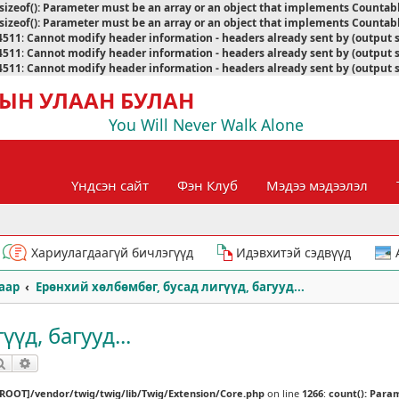
sizeof(): Parameter must be an array or an object that implements Countab
sizeof(): Parameter must be an array or an object that implements Countab
4511
:
Cannot modify header information - headers already sent by (output 
4511
:
Cannot modify header information - headers already sent by (output 
4511
:
Cannot modify header information - headers already sent by (output 
ЫН УЛААН БУЛАН
You Will Never Walk Alone
Үндсэн сайт
Фэн Клуб
Мэдээ мэдээлэл
Хариулагдаагүй бичлэгүүд
Идэвхитэй сэдвүүд
аар
Ерөнхий хөлбөмбөг, бусад лигүүд, багууд...
үд, багууд...
Хайлт
Нарийвчилсан хайлт
[ROOT]/vendor/twig/twig/lib/Twig/Extension/Core.php
on line
1266
:
count(): Para