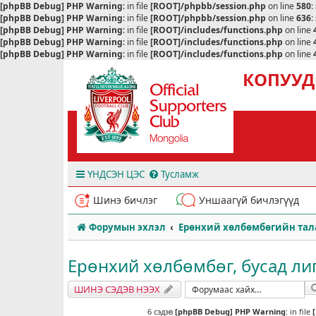
[phpBB Debug] PHP Warning
: in file
[ROOT]/phpbb/session.php
on line
580
:
[phpBB Debug] PHP Warning
: in file
[ROOT]/phpbb/session.php
on line
636
:
[phpBB Debug] PHP Warning
: in file
[ROOT]/includes/functions.php
on line
[phpBB Debug] PHP Warning
: in file
[ROOT]/includes/functions.php
on line
[phpBB Debug] PHP Warning
: in file
[ROOT]/includes/functions.php
on line
КОПУУД
ҮНДСЭН ЦЭС
Тусламж
Шинэ бичлэг
Уншаагүй бичлэгүүд
Форумын эхлэл
Ерөнхий хөлбөмбөгийн тал
Ерөнхий хөлбөмбөг, бусад лигү
ШИНЭ СЭДЭВ НЭЭХ
6 сэдэв
[phpBB Debug] PHP Warning
: in file