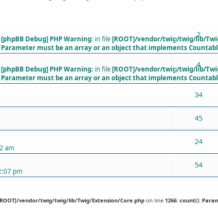
ХАРИУЛТУУД
2
[phpBB Debug] PHP Warning
: in file
[ROOT]/vendor/twig/twig/lib/Twi
Parameter must be an array or an object that implements Countab
4
[phpBB Debug] PHP Warning
: in file
[ROOT]/vendor/twig/twig/lib/Twi
Parameter must be an array or an object that implements Countab
34
45
24
52 am
54
2:07 pm
[ROOT]/vendor/twig/twig/lib/Twig/Extension/Core.php
on line
1266
:
count(): Para