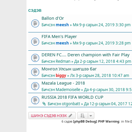
СЭДЭВ
Ballon d'Or
Бичсэн
meesh
» Мя 9-р сарын 24, 2019 3:30 pm
FIFA Men's Player
Бичсэн
meesh
» Мя 9-р сарын 24, 2019 3:28 pm
DEREN FC.... Deren champion with Fair Play
Бичсэн
Redman
» Да 2-р сарын 12, 2018 4:43 pm
Монгол Улсын шигшээ баг
Бичсэн
biggy
» Лх 3-р сарын 28, 2018 10:47 am
Mazala League - 2018
Бичсэн
Mademoiselle
» Да 4-р сарын 30, 2018 9:
RUSSIA 2018 FIFA WORLD CUP
Бичсэн
otgonbatt
» Да 12-р сарын 04, 2017 1
ШИНЭ СЭДЭВ НЭЭХ
6 сэдэв
[phpBB Debug] PHP Warning
: in file