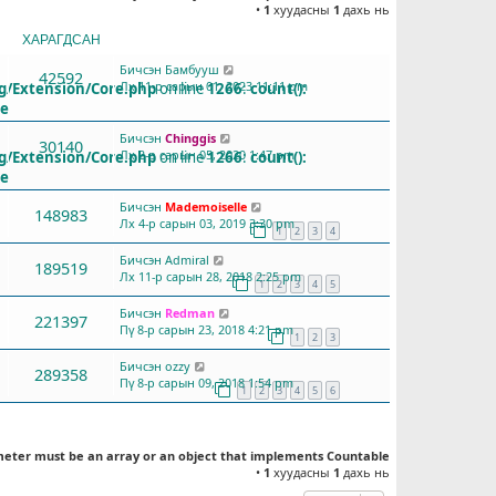
•
1
хуудасны
1
дахь нь
ХАРАГДСАН
СҮҮЛД БИЧСЭН
Бичсэн
Бамбууш
42592
Лх 11-р сарын 01, 2023 11:11 pm
g/Extension/Core.php
on line
1266
:
count():
le
Бичсэн
Chinggis
30140
Лх 2-р сарын 05, 2020 1:47 pm
g/Extension/Core.php
on line
1266
:
count():
le
Бичсэн
Mademoiselle
148983
Лх 4-р сарын 03, 2019 3:30 pm
1
2
3
4
Бичсэн
Admiral
189519
Лх 11-р сарын 28, 2018 2:25 pm
1
2
3
4
5
Бичсэн
Redman
221397
Пү 8-р сарын 23, 2018 4:21 pm
1
2
3
Бичсэн
ozzy
289358
Пү 8-р сарын 09, 2018 1:54 pm
1
2
3
4
5
6
meter must be an array or an object that implements Countable
•
1
хуудасны
1
дахь нь