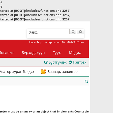
le
le
started at [ROOT]/includes/functions.php:3257)
started at [ROOT]/includes/functions.php:3257)
started at [ROOT]/includes/functions.php:3257)
Хайлт
Нарийвчилсан хай
Цагалбар: Ба 8-р сарын 07, 2026 9:02 pm
Тоглолт
Бүрэлдэхүүн
Түүх
Медиа
Бүртгүүлэх
Нэвтрэх
Аватор зураг бэлдэх
Заавар, зөвөлгөө
Х
а
й
л
meter must be an array or an object that implements Countable
т