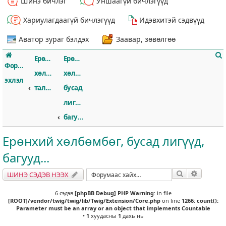
Шинэ бичлэг
Уншаагүй бичлэгүүд
Хариулагдаагүй бичлэгүүд
Идэвхитэй сэдвүүд
Аватор зураг бэлдэх
Заавар, зөвөлгөө
Ерөнхий
Ерөнхий
Форумын
хөлбөмбөгийн
хөлбөмбөг,
эхлэл
талаар
бусад
лигүүд,
т
багууд...
Ерөнхий хөлбөмбөг, бусад лигүүд,
багууд...
Хайлт
Нарийвч
ШИНЭ СЭДЭВ НЭЭХ
6 сэдэв
[phpBB Debug] PHP Warning
: in file
[ROOT]/vendor/twig/twig/lib/Twig/Extension/Core.php
on line
1266
:
count():
Parameter must be an array or an object that implements Countable
•
1
хуудасны
1
дахь нь