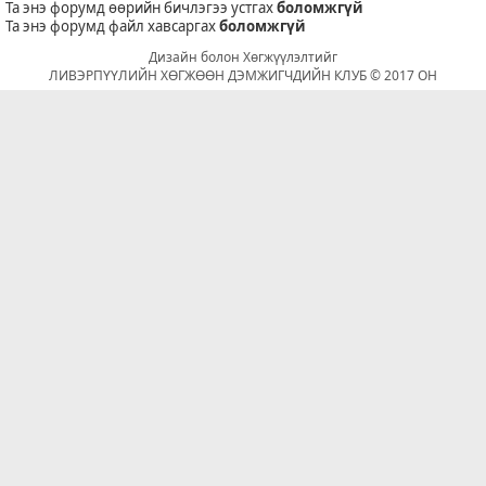
Та энэ форумд өөрийн бичлэгээ устгах
боломжгүй
Та энэ форумд файл хавсаргах
боломжгүй
Дизайн болон Хөгжүүлэлтийг
ЛИВЭРПҮҮЛИЙН ХӨГЖӨӨН ДЭМЖИГЧДИЙН КЛУБ © 2017 ОН