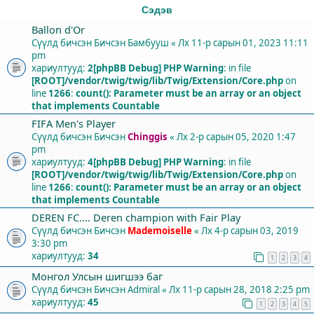
Сэдэв
Ballon d'Or
Сүүлд бичсэн Бичсэн
Бамбууш
«
Лх 11-р сарын 01, 2023 11:11
pm
хариултууд:
2
[phpBB Debug] PHP Warning
: in file
[ROOT]/vendor/twig/twig/lib/Twig/Extension/Core.php
on
line
1266
:
count(): Parameter must be an array or an object
that implements Countable
FIFA Men's Player
Сүүлд бичсэн Бичсэн
Chinggis
«
Лх 2-р сарын 05, 2020 1:47
pm
хариултууд:
4
[phpBB Debug] PHP Warning
: in file
[ROOT]/vendor/twig/twig/lib/Twig/Extension/Core.php
on
line
1266
:
count(): Parameter must be an array or an object
that implements Countable
DEREN FC.... Deren champion with Fair Play
Сүүлд бичсэн Бичсэн
Mademoiselle
«
Лх 4-р сарын 03, 2019
3:30 pm
хариултууд:
34
1
2
3
4
Монгол Улсын шигшээ баг
Сүүлд бичсэн Бичсэн
Admiral
«
Лх 11-р сарын 28, 2018 2:25 pm
хариултууд:
45
1
2
3
4
5