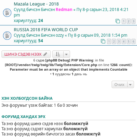
Mazala League - 2018
Сүүлд бичсэн Бичсэн
Redman
«
Пү 8-р сарын 23, 2018 4:21
pm
хариултууд:
24
1
2
3
RUSSIA 2018 FIFA WORLD CUP
Сүүлд бичсэн Бичсэн
ozzy
«
Пү 8-р сарын 09, 2018 1:54 pm
хариултууд:
54
1
2
3
4
5
6
ШИНЭ СЭДЭВ НЭЭХ
6 сэдэв
[phpBB Debug] PHP Warning
: in file
[ROOT]/vendor/twig/twig/lib/Twig/Extension/Core.php
on line
1266
:
count():
Parameter must be an array or an object that implements Countable
•
1
хуудасны
1
дахь нь
Очих
ХЭН ХОЛБОГДСОН БАЙНА
Энэ форумыг үзэж байгаа: 1 ба 0 зочин
ФОРУМД ХАНДАХ ЭРХ
Та энэ форумд шинэ сэдэв нээх
боломжгүй
Та энэ форумд сэдэвт хариулах
боломжгүй
Та энэ форумд өөрийн бичлэгээ засах
боломжгүй