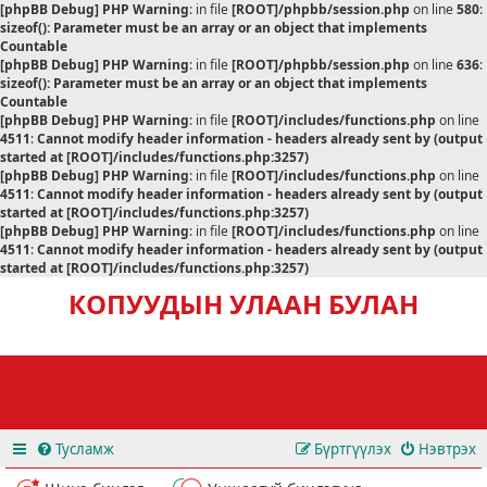
[phpBB Debug] PHP Warning
: in file
[ROOT]/phpbb/session.php
on line
580
:
sizeof(): Parameter must be an array or an object that implements
Countable
[phpBB Debug] PHP Warning
: in file
[ROOT]/phpbb/session.php
on line
636
:
sizeof(): Parameter must be an array or an object that implements
Countable
[phpBB Debug] PHP Warning
: in file
[ROOT]/includes/functions.php
on line
4511
:
Cannot modify header information - headers already sent by (output
started at [ROOT]/includes/functions.php:3257)
[phpBB Debug] PHP Warning
: in file
[ROOT]/includes/functions.php
on line
4511
:
Cannot modify header information - headers already sent by (output
started at [ROOT]/includes/functions.php:3257)
[phpBB Debug] PHP Warning
: in file
[ROOT]/includes/functions.php
on line
4511
:
Cannot modify header information - headers already sent by (output
started at [ROOT]/includes/functions.php:3257)
КОПУУДЫН УЛААН БУЛАН
Тусламж
Бүртгүүлэх
Нэвтрэх