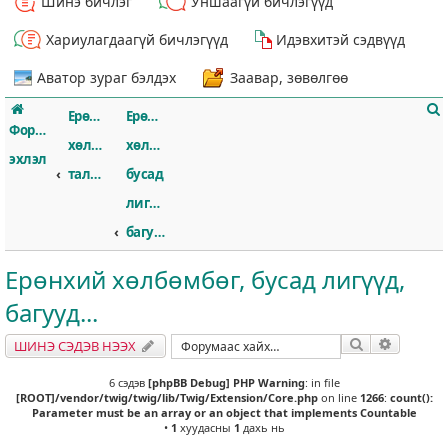
Шинэ бичлэг
Уншаагүй бичлэгүүд
Хариулагдаагүй бичлэгүүд
Идэвхитэй сэдвүүд
Аватор зураг бэлдэх
Заавар, зөвөлгөө
Ерөнхий
Ерөнхий
Форумын
хөлбөмбөгийн
хөлбөмбөг,
эхлэл
талаар
бусад
лигүүд,
т
багууд...
Ерөнхий хөлбөмбөг, бусад лигүүд,
багууд...
Хайлт
Нарийвч
ШИНЭ СЭДЭВ НЭЭХ
6 сэдэв
[phpBB Debug] PHP Warning
: in file
[ROOT]/vendor/twig/twig/lib/Twig/Extension/Core.php
on line
1266
:
count():
Parameter must be an array or an object that implements Countable
•
1
хуудасны
1
дахь нь