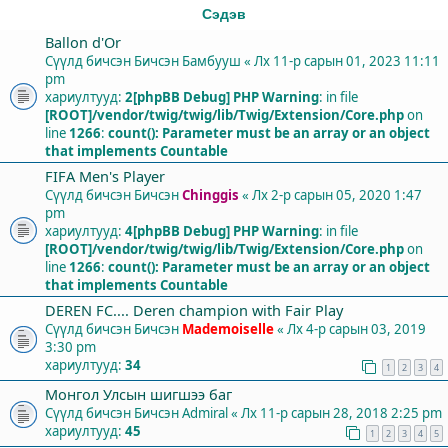
Сэдэв
Ballon d'Or
Сүүлд бичсэн Бичсэн
Бамбууш
«
Лх 11-р сарын 01, 2023 11:11
pm
хариултууд:
2
[phpBB Debug] PHP Warning
: in file
[ROOT]/vendor/twig/twig/lib/Twig/Extension/Core.php
on
line
1266
:
count(): Parameter must be an array or an object
that implements Countable
FIFA Men's Player
Сүүлд бичсэн Бичсэн
Chinggis
«
Лх 2-р сарын 05, 2020 1:47
pm
хариултууд:
4
[phpBB Debug] PHP Warning
: in file
[ROOT]/vendor/twig/twig/lib/Twig/Extension/Core.php
on
line
1266
:
count(): Parameter must be an array or an object
that implements Countable
DEREN FC.... Deren champion with Fair Play
Сүүлд бичсэн Бичсэн
Mademoiselle
«
Лх 4-р сарын 03, 2019
3:30 pm
хариултууд:
34
1
2
3
4
Монгол Улсын шигшээ баг
Сүүлд бичсэн Бичсэн
Admiral
«
Лх 11-р сарын 28, 2018 2:25 pm
хариултууд:
45
1
2
3
4
5