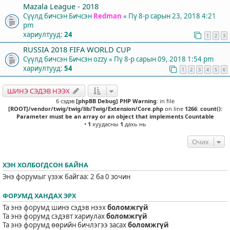
Mazala League - 2018
Сүүлд бичсэн Бичсэн
Redman
«
Пү 8-р сарын 23, 2018 4:21
pm
хариултууд:
24
1
2
3
RUSSIA 2018 FIFA WORLD CUP
Сүүлд бичсэн Бичсэн
ozzy
«
Пү 8-р сарын 09, 2018 1:54 pm
хариултууд:
54
1
2
3
4
5
6
ШИНЭ СЭДЭВ НЭЭХ
6 сэдэв
[phpBB Debug] PHP Warning
: in file
[ROOT]/vendor/twig/twig/lib/Twig/Extension/Core.php
on line
1266
:
count():
Parameter must be an array or an object that implements Countable
•
1
хуудасны
1
дахь нь
Очих
ХЭН ХОЛБОГДСОН БАЙНА
Энэ форумыг үзэж байгаа: 2 ба 0 зочин
ФОРУМД ХАНДАХ ЭРХ
Та энэ форумд шинэ сэдэв нээх
боломжгүй
Та энэ форумд сэдэвт хариулах
боломжгүй
Та энэ форумд өөрийн бичлэгээ засах
боломжгүй