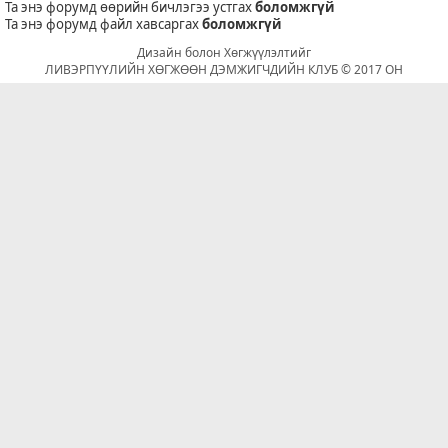
Та энэ форумд өөрийн бичлэгээ устгах
боломжгүй
Та энэ форумд файл хавсаргах
боломжгүй
Дизайн болон Хөгжүүлэлтийг
ЛИВЭРПҮҮЛИЙН ХӨГЖӨӨН ДЭМЖИГЧДИЙН КЛУБ © 2017 ОН