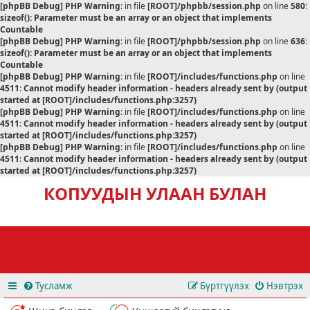
[phpBB Debug] PHP Warning
: in file
[ROOT]/phpbb/session.php
on line
580
:
sizeof(): Parameter must be an array or an object that implements
Countable
[phpBB Debug] PHP Warning
: in file
[ROOT]/phpbb/session.php
on line
636
:
sizeof(): Parameter must be an array or an object that implements
Countable
[phpBB Debug] PHP Warning
: in file
[ROOT]/includes/functions.php
on line
4511
:
Cannot modify header information - headers already sent by (output
started at [ROOT]/includes/functions.php:3257)
[phpBB Debug] PHP Warning
: in file
[ROOT]/includes/functions.php
on line
4511
:
Cannot modify header information - headers already sent by (output
started at [ROOT]/includes/functions.php:3257)
[phpBB Debug] PHP Warning
: in file
[ROOT]/includes/functions.php
on line
4511
:
Cannot modify header information - headers already sent by (output
started at [ROOT]/includes/functions.php:3257)
КОПУУДЫН УЛААН БУЛАН
Тусламж
Бүртгүүлэх
Нэвтрэх