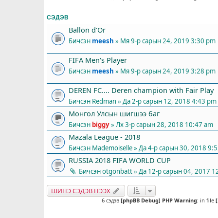
СЭДЭВ
Ballon d'Or
Бичсэн
meesh
» Мя 9-р сарын 24, 2019 3:30 pm
FIFA Men's Player
Бичсэн
meesh
» Мя 9-р сарын 24, 2019 3:28 pm
DEREN FC.... Deren champion with Fair Play
Бичсэн
Redman
» Да 2-р сарын 12, 2018 4:43 pm
Монгол Улсын шигшээ баг
Бичсэн
biggy
» Лх 3-р сарын 28, 2018 10:47 am
Mazala League - 2018
Бичсэн
Mademoiselle
» Да 4-р сарын 30, 2018 9:
RUSSIA 2018 FIFA WORLD CUP
Бичсэн
otgonbatt
» Да 12-р сарын 04, 2017 1
ШИНЭ СЭДЭВ НЭЭХ
6 сэдэв
[phpBB Debug] PHP Warning
: in file