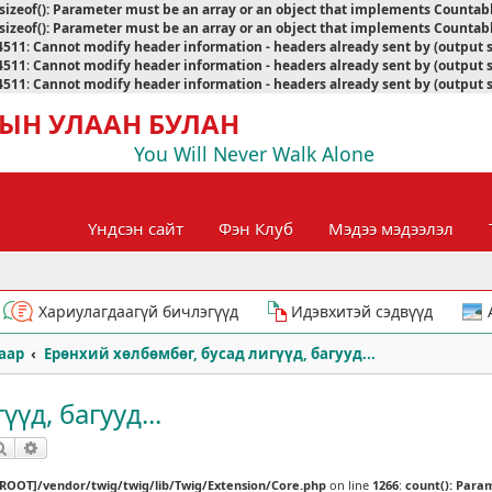
sizeof(): Parameter must be an array or an object that implements Countab
sizeof(): Parameter must be an array or an object that implements Countab
4511
:
Cannot modify header information - headers already sent by (output 
4511
:
Cannot modify header information - headers already sent by (output 
4511
:
Cannot modify header information - headers already sent by (output 
ЫН УЛААН БУЛАН
You Will Never Walk Alone
Үндсэн сайт
Фэн Клуб
Мэдээ мэдээлэл
Хариулагдаагүй бичлэгүүд
Идэвхитэй сэдвүүд
аар
Ерөнхий хөлбөмбөг, бусад лигүүд, багууд...
үд, багууд...
Хайлт
Нарийвчилсан хайлт
[ROOT]/vendor/twig/twig/lib/Twig/Extension/Core.php
on line
1266
:
count(): Para