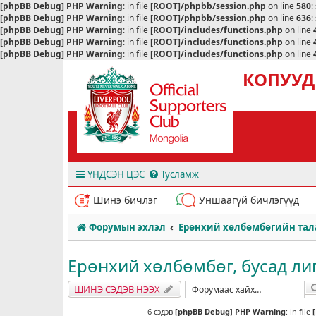
[phpBB Debug] PHP Warning
: in file
[ROOT]/phpbb/session.php
on line
580
:
[phpBB Debug] PHP Warning
: in file
[ROOT]/phpbb/session.php
on line
636
:
[phpBB Debug] PHP Warning
: in file
[ROOT]/includes/functions.php
on line
[phpBB Debug] PHP Warning
: in file
[ROOT]/includes/functions.php
on line
[phpBB Debug] PHP Warning
: in file
[ROOT]/includes/functions.php
on line
КОПУУД
ҮНДСЭН ЦЭС
Тусламж
Шинэ бичлэг
Уншаагүй бичлэгүүд
Форумын эхлэл
Ерөнхий хөлбөмбөгийн тал
Ерөнхий хөлбөмбөг, бусад лигү
ШИНЭ СЭДЭВ НЭЭХ
6 сэдэв
[phpBB Debug] PHP Warning
: in file