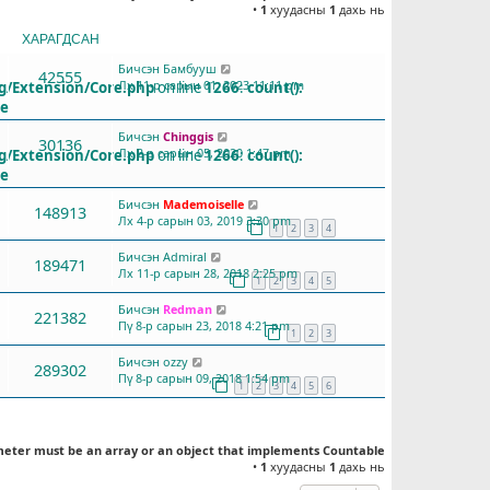
•
1
хуудасны
1
дахь нь
ХАРАГДСАН
СҮҮЛД БИЧСЭН
Бичсэн
Бамбууш
42555
Лх 11-р сарын 01, 2023 11:11 pm
g/Extension/Core.php
on line
1266
:
count():
le
Бичсэн
Chinggis
30136
Лх 2-р сарын 05, 2020 1:47 pm
g/Extension/Core.php
on line
1266
:
count():
le
Бичсэн
Mademoiselle
148913
Лх 4-р сарын 03, 2019 3:30 pm
1
2
3
4
Бичсэн
Admiral
189471
Лх 11-р сарын 28, 2018 2:25 pm
1
2
3
4
5
Бичсэн
Redman
221382
Пү 8-р сарын 23, 2018 4:21 pm
1
2
3
Бичсэн
ozzy
289302
Пү 8-р сарын 09, 2018 1:54 pm
1
2
3
4
5
6
meter must be an array or an object that implements Countable
•
1
хуудасны
1
дахь нь