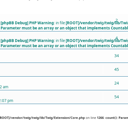
ХАРИУЛТУУД
2
[phpBB Debug] PHP Warning
: in file
[ROOT]/vendor/twig/twig/lib/Twi
Parameter must be an array or an object that implements Countab
4
[phpBB Debug] PHP Warning
: in file
[ROOT]/vendor/twig/twig/lib/Twi
Parameter must be an array or an object that implements Countab
34
45
24
52 am
54
2:07 pm
[ROOT]/vendor/twig/twig/lib/Twig/Extension/Core.php
on line
1266
:
count(): Para