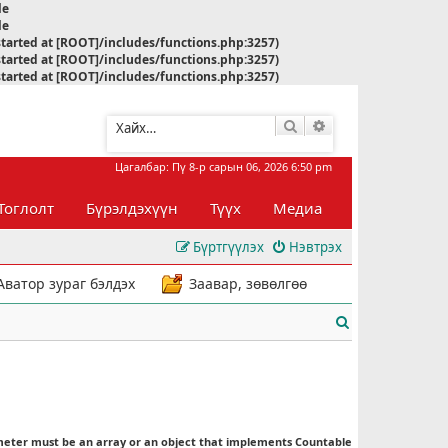
le
le
started at [ROOT]/includes/functions.php:3257)
started at [ROOT]/includes/functions.php:3257)
started at [ROOT]/includes/functions.php:3257)
Хайлт
Нарийвчилсан хай
Цагалбар: Пү 8-р сарын 06, 2026 6:50 pm
Тоглолт
Бүрэлдэхүүн
Түүх
Медиа
Бүртгүүлэх
Нэвтрэх
Аватор зураг бэлдэх
Заавар, зөвөлгөө
Х
а
й
л
meter must be an array or an object that implements Countable
т