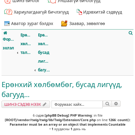
Шинэ бичлэг
Уншаагүй бичлэгүүд
Хариулагдаагүй бичлэгүүд
Идэвхитэй сэдвүүд
Аватор зураг бэлдэх
Заавар, зөвөлгөө
Ерөнхий
Ерөнхий
Форумын
хөлбөмбөгийн
хөлбөмбөг,
эхлэл
талаар
бусад
лигүүд,
т
багууд...
Ерөнхий хөлбөмбөг, бусад лигүүд,
багууд...
Хайлт
Нарийвч
ШИНЭ СЭДЭВ НЭЭХ
6 сэдэв
[phpBB Debug] PHP Warning
: in file
[ROOT]/vendor/twig/twig/lib/Twig/Extension/Core.php
on line
1266
:
count():
Parameter must be an array or an object that implements Countable
•
1
хуудасны
1
дахь нь