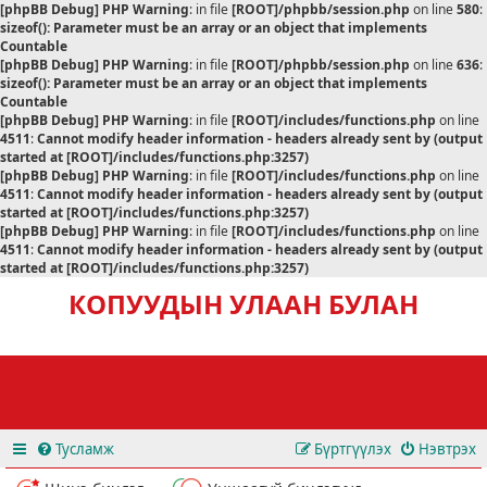
[phpBB Debug] PHP Warning
: in file
[ROOT]/phpbb/session.php
on line
580
:
sizeof(): Parameter must be an array or an object that implements
Countable
[phpBB Debug] PHP Warning
: in file
[ROOT]/phpbb/session.php
on line
636
:
sizeof(): Parameter must be an array or an object that implements
Countable
[phpBB Debug] PHP Warning
: in file
[ROOT]/includes/functions.php
on line
4511
:
Cannot modify header information - headers already sent by (output
started at [ROOT]/includes/functions.php:3257)
[phpBB Debug] PHP Warning
: in file
[ROOT]/includes/functions.php
on line
4511
:
Cannot modify header information - headers already sent by (output
started at [ROOT]/includes/functions.php:3257)
[phpBB Debug] PHP Warning
: in file
[ROOT]/includes/functions.php
on line
4511
:
Cannot modify header information - headers already sent by (output
started at [ROOT]/includes/functions.php:3257)
КОПУУДЫН УЛААН БУЛАН
Тусламж
Бүртгүүлэх
Нэвтрэх