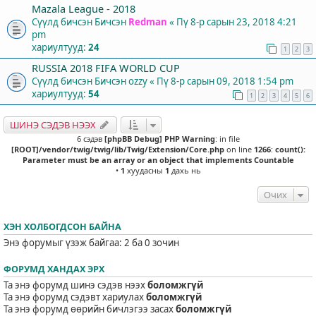
Mazala League - 2018
Сүүлд бичсэн Бичсэн
Redman
«
Пү 8-р сарын 23, 2018 4:21
pm
хариултууд:
24
1
2
3
RUSSIA 2018 FIFA WORLD CUP
Сүүлд бичсэн Бичсэн
ozzy
«
Пү 8-р сарын 09, 2018 1:54 pm
хариултууд:
54
1
2
3
4
5
6
ШИНЭ СЭДЭВ НЭЭХ
6 сэдэв
[phpBB Debug] PHP Warning
: in file
[ROOT]/vendor/twig/twig/lib/Twig/Extension/Core.php
on line
1266
:
count():
Parameter must be an array or an object that implements Countable
•
1
хуудасны
1
дахь нь
Очих
ХЭН ХОЛБОГДСОН БАЙНА
Энэ форумыг үзэж байгаа: 2 ба 0 зочин
ФОРУМД ХАНДАХ ЭРХ
Та энэ форумд шинэ сэдэв нээх
боломжгүй
Та энэ форумд сэдэвт хариулах
боломжгүй
Та энэ форумд өөрийн бичлэгээ засах
боломжгүй