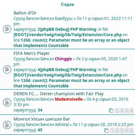
Сэдэв
Ballon d'Or
Сүүлд бичсэн Бичсэн
Бамбууш
«
Лх 11-р сарын 01, 2023 11:11
pm
хариултууд:
2
[phpBB Debug] PHP Warning
: in file
[ROOT]/vendor/twig/twig/lib/Twig/Extension/Core.php
on
line
1266
:
count(): Parameter must be an array or an object
that implements Countable
FIFA Men's Player
Сүүлд бичсэн Бичсэн
Chinggis
«
Лх 2-р сарын 05, 2020 1:47
pm
хариултууд:
4
[phpBB Debug] PHP Warning
: in file
[ROOT]/vendor/twig/twig/lib/Twig/Extension/Core.php
on
line
1266
:
count(): Parameter must be an array or an object
that implements Countable
DEREN FC.... Deren champion with Fair Play
Сүүлд бичсэн Бичсэн
Mademoiselle
«
Лх 4-р сарын 03, 2019
3:30 pm
хариултууд:
34
1
2
3
4
Монгол Улсын шигшээ баг
Сүүлд бичсэн Бичсэн
Admiral
«
Лх 11-р сарын 28, 2018 2:25 pm
хариултууд:
45
1
2
3
4
5