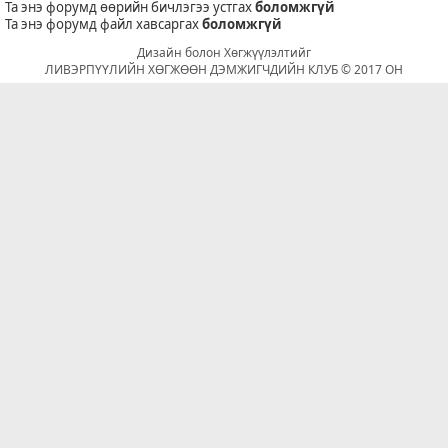
Та энэ форумд өөрийн бичлэгээ устгах
боломжгүй
Та энэ форумд файл хавсаргах
боломжгүй
Дизайн болон Хөгжүүлэлтийг
ЛИВЭРПҮҮЛИЙН ХӨГЖӨӨН ДЭМЖИГЧДИЙН КЛУБ © 2017 ОН