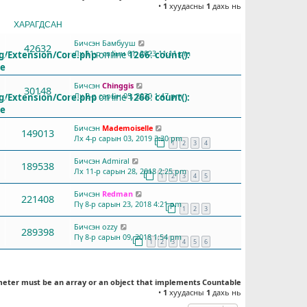
•
1
хуудасны
1
дахь нь
ХАРАГДСАН
СҮҮЛД БИЧСЭН
Бичсэн
Бамбууш
42632
Лх 11-р сарын 01, 2023 11:11 pm
g/Extension/Core.php
on line
1266
:
count():
le
Бичсэн
Chinggis
30148
Лх 2-р сарын 05, 2020 1:47 pm
g/Extension/Core.php
on line
1266
:
count():
le
Бичсэн
Mademoiselle
149013
Лх 4-р сарын 03, 2019 3:30 pm
1
2
3
4
Бичсэн
Admiral
189538
Лх 11-р сарын 28, 2018 2:25 pm
1
2
3
4
5
Бичсэн
Redman
221408
Пү 8-р сарын 23, 2018 4:21 pm
1
2
3
Бичсэн
ozzy
289398
Пү 8-р сарын 09, 2018 1:54 pm
1
2
3
4
5
6
meter must be an array or an object that implements Countable
•
1
хуудасны
1
дахь нь