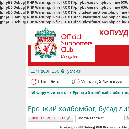
[phpBB Debug] PHP Warning
: in file
[ROOT]/phpbb/session.php
on line
580
:
[phpBB Debug] PHP Warning
: in file
[ROOT]/phpbb/session.php
on line
636
:
[phpBB Debug] PHP Warning
: in file
[ROOT]/includes/functions.php
on line
[phpBB Debug] PHP Warning
: in file
[ROOT]/includes/functions.php
on line
[phpBB Debug] PHP Warning
: in file
[ROOT]/includes/functions.php
on line
КОПУУД
ҮНДСЭН ЦЭС
Тусламж
Шинэ бичлэг
Уншаагүй бичлэгүүд
Форумын эхлэл
Ерөнхий хөлбөмбөгийн тал
Ерөнхий хөлбөмбөг, бусад лигү
ШИНЭ СЭДЭВ НЭЭХ
6 сэдэв
[phpBB Debug] PHP Warning
: in file