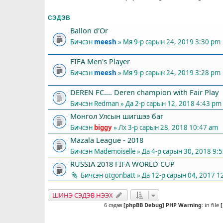
СЭДЭВ
Ballon d'Or
Бичсэн
meesh
» Мя 9-р сарын 24, 2019 3:30 pm
FIFA Men's Player
Бичсэн
meesh
» Мя 9-р сарын 24, 2019 3:28 pm
DEREN FC.... Deren champion with Fair Play
Бичсэн
Redman
» Да 2-р сарын 12, 2018 4:43 pm
Монгол Улсын шигшээ баг
Бичсэн
biggy
» Лх 3-р сарын 28, 2018 10:47 am
Mazala League - 2018
Бичсэн
Mademoiselle
» Да 4-р сарын 30, 2018 9:
RUSSIA 2018 FIFA WORLD CUP
Бичсэн
otgonbatt
» Да 12-р сарын 04, 2017 1
ШИНЭ СЭДЭВ НЭЭХ
6 сэдэв
[phpBB Debug] PHP Warning
: in file