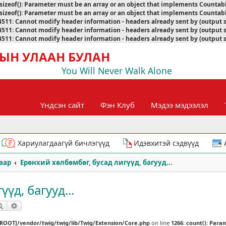
sizeof(): Parameter must be an array or an object that implements Countab
sizeof(): Parameter must be an array or an object that implements Countab
4511
:
Cannot modify header information - headers already sent by (output 
4511
:
Cannot modify header information - headers already sent by (output 
4511
:
Cannot modify header information - headers already sent by (output 
ЫН УЛААН БУЛАН
You Will Never Walk Alone
Үндсэн сайт
Фэн Клуб
Мэдээ мэдээлэл
Хариулагдаагүй бичлэгүүд
Идэвхитэй сэдвүүд
аар
Ерөнхий хөлбөмбөг, бусад лигүүд, багууд...
үд, багууд...
Хайлт
Нарийвчилсан хайлт
[ROOT]/vendor/twig/twig/lib/Twig/Extension/Core.php
on line
1266
:
count(): Para