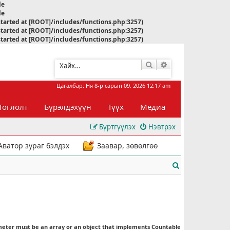
le
le
started at [ROOT]/includes/functions.php:3257)
started at [ROOT]/includes/functions.php:3257)
started at [ROOT]/includes/functions.php:3257)
Хайлт
Нарийвчилсан хай
Цагалбар: Ня 8-р сарын 09, 2026 12:17 am
Тоглолт
Бүрэлдэхүүн
Түүх
Медиа
Бүртгүүлэх
Нэвтрэх
Аватор зураг бэлдэх
Заавар, зөвөлгөө
Х
а
й
л
meter must be an array or an object that implements Countable
т