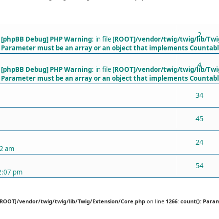
ХАРИУЛТУУД
2
[phpBB Debug] PHP Warning
: in file
[ROOT]/vendor/twig/twig/lib/Twi
Parameter must be an array or an object that implements Countab
4
[phpBB Debug] PHP Warning
: in file
[ROOT]/vendor/twig/twig/lib/Twi
Parameter must be an array or an object that implements Countab
34
45
24
52 am
54
2:07 pm
[ROOT]/vendor/twig/twig/lib/Twig/Extension/Core.php
on line
1266
:
count(): Para