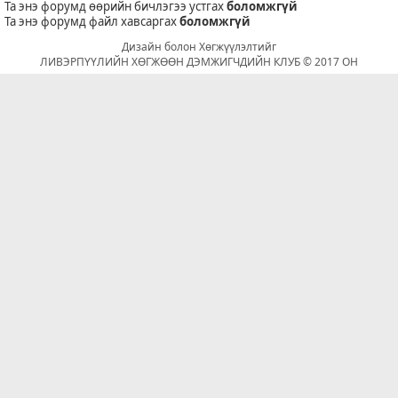
Та энэ форумд өөрийн бичлэгээ устгах
боломжгүй
Та энэ форумд файл хавсаргах
боломжгүй
Дизайн болон Хөгжүүлэлтийг
ЛИВЭРПҮҮЛИЙН ХӨГЖӨӨН ДЭМЖИГЧДИЙН КЛУБ © 2017 ОН