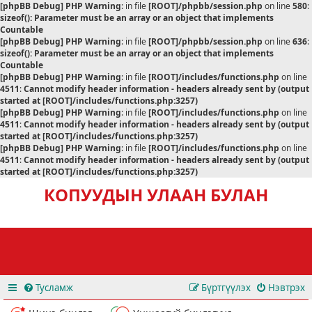
[phpBB Debug] PHP Warning
: in file
[ROOT]/phpbb/session.php
on line
580
:
sizeof(): Parameter must be an array or an object that implements
Countable
[phpBB Debug] PHP Warning
: in file
[ROOT]/phpbb/session.php
on line
636
:
sizeof(): Parameter must be an array or an object that implements
Countable
[phpBB Debug] PHP Warning
: in file
[ROOT]/includes/functions.php
on line
4511
:
Cannot modify header information - headers already sent by (output
started at [ROOT]/includes/functions.php:3257)
[phpBB Debug] PHP Warning
: in file
[ROOT]/includes/functions.php
on line
4511
:
Cannot modify header information - headers already sent by (output
started at [ROOT]/includes/functions.php:3257)
[phpBB Debug] PHP Warning
: in file
[ROOT]/includes/functions.php
on line
4511
:
Cannot modify header information - headers already sent by (output
started at [ROOT]/includes/functions.php:3257)
КОПУУДЫН УЛААН БУЛАН
Тусламж
Бүртгүүлэх
Нэвтрэх