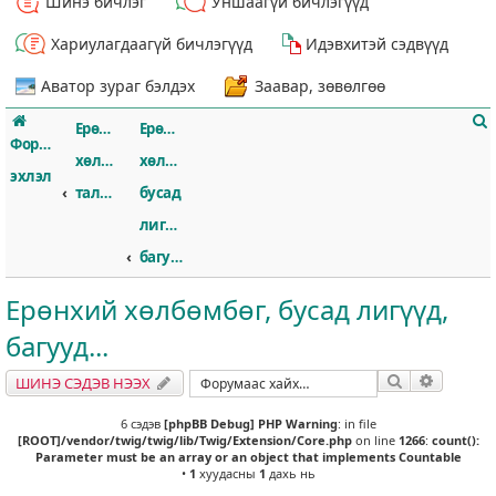
Шинэ бичлэг
Уншаагүй бичлэгүүд
Хариулагдаагүй бичлэгүүд
Идэвхитэй сэдвүүд
Аватор зураг бэлдэх
Заавар, зөвөлгөө
Ерөнхий
Ерөнхий
Форумын
хөлбөмбөгийн
хөлбөмбөг,
эхлэл
талаар
бусад
лигүүд,
т
багууд...
Ерөнхий хөлбөмбөг, бусад лигүүд,
багууд...
Хайлт
Нарийвч
ШИНЭ СЭДЭВ НЭЭХ
6 сэдэв
[phpBB Debug] PHP Warning
: in file
[ROOT]/vendor/twig/twig/lib/Twig/Extension/Core.php
on line
1266
:
count():
Parameter must be an array or an object that implements Countable
•
1
хуудасны
1
дахь нь