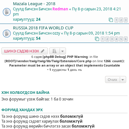
Mazala League - 2018
Сүүлд бичсэн Бичсэн
Redman
«
Пү 8-р сарын 23, 2018 4:21
pm
хариултууд:
24
1
2
3
RUSSIA 2018 FIFA WORLD CUP
Сүүлд бичсэн Бичсэн
ozzy
«
Пү 8-р сарын 09, 2018 1:54 pm
хариултууд:
54
1
2
3
4
5
6
ШИНЭ СЭДЭВ НЭЭХ
6 сэдэв
[phpBB Debug] PHP Warning
: in file
[ROOT]/vendor/twig/twig/lib/Twig/Extension/Core.php
on line
1266
:
count():
Parameter must be an array or an object that implements Countable
•
1
хуудасны
1
дахь нь
Очих
ХЭН ХОЛБОГДСОН БАЙНА
Энэ форумыг үзэж байгаа: 1 ба 0 зочин
ФОРУМД ХАНДАХ ЭРХ
Та энэ форумд шинэ сэдэв нээх
боломжгүй
Та энэ форумд сэдэвт хариулах
боломжгүй
Та энэ форумд өөрийн бичлэгээ засах
боломжгүй