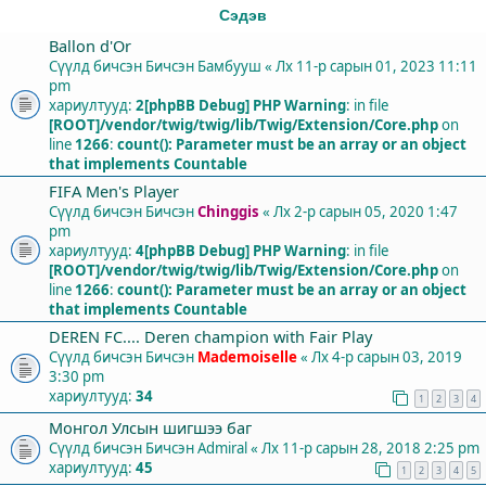
Сэдэв
Ballon d'Or
Сүүлд бичсэн Бичсэн
Бамбууш
«
Лх 11-р сарын 01, 2023 11:11
pm
хариултууд:
2
[phpBB Debug] PHP Warning
: in file
[ROOT]/vendor/twig/twig/lib/Twig/Extension/Core.php
on
line
1266
:
count(): Parameter must be an array or an object
that implements Countable
FIFA Men's Player
Сүүлд бичсэн Бичсэн
Chinggis
«
Лх 2-р сарын 05, 2020 1:47
pm
хариултууд:
4
[phpBB Debug] PHP Warning
: in file
[ROOT]/vendor/twig/twig/lib/Twig/Extension/Core.php
on
line
1266
:
count(): Parameter must be an array or an object
that implements Countable
DEREN FC.... Deren champion with Fair Play
Сүүлд бичсэн Бичсэн
Mademoiselle
«
Лх 4-р сарын 03, 2019
3:30 pm
хариултууд:
34
1
2
3
4
Монгол Улсын шигшээ баг
Сүүлд бичсэн Бичсэн
Admiral
«
Лх 11-р сарын 28, 2018 2:25 pm
хариултууд:
45
1
2
3
4
5