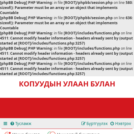
[phpBB Debug] PHP Warning
: in file
[ROOT]/phpbb/session.php
on line
580
:
sizeof(): Parameter must be an array or an object that implements
Countable
[phpBB Debug] PHP Warning
: in file
[ROOT]/phpbb/session.php
on line
636
:
sizeof(): Parameter must be an array or an object that implements
Countable
[phpBB Debug] PHP Warning
: in file
[ROOT]/includes/functions.php
on line
4511
:
Cannot modify header information - headers already sent by (output
started at [ROOT]/includes/functions.php:3257)
[phpBB Debug] PHP Warning
: in file
[ROOT]/includes/functions.php
on line
4511
:
Cannot modify header information - headers already sent by (output
started at [ROOT]/includes/functions.php:3257)
[phpBB Debug] PHP Warning
: in file
[ROOT]/includes/functions.php
on line
4511
:
Cannot modify header information - headers already sent by (output
started at [ROOT]/includes/functions.php:3257)
КОПУУДЫН УЛААН БУЛАН
Тусламж
Бүртгүүлэх
Нэвтрэх