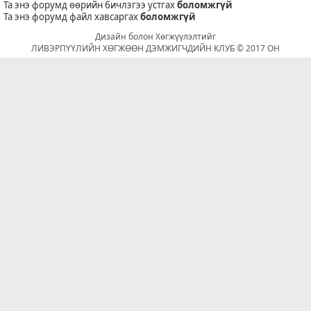
Та энэ форумд өөрийн бичлэгээ устгах
боломжгүй
Та энэ форумд файл хавсаргах
боломжгүй
Дизайн болон Хөгжүүлэлтийг
ЛИВЭРПҮҮЛИЙН ХӨГЖӨӨН ДЭМЖИГЧДИЙН КЛУБ © 2017 ОН