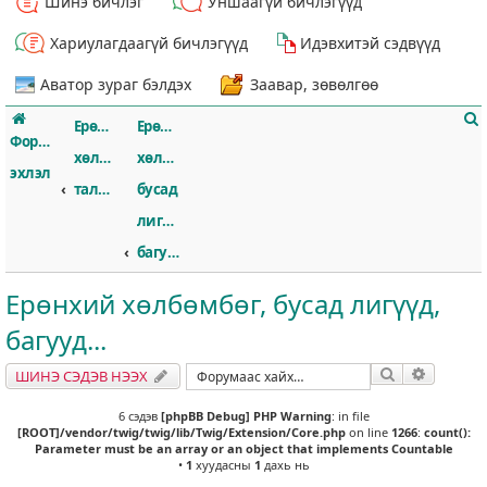
Шинэ бичлэг
Уншаагүй бичлэгүүд
Хариулагдаагүй бичлэгүүд
Идэвхитэй сэдвүүд
Аватор зураг бэлдэх
Заавар, зөвөлгөө
Ерөнхий
Ерөнхий
Форумын
хөлбөмбөгийн
хөлбөмбөг,
эхлэл
талаар
бусад
лигүүд,
т
багууд...
Ерөнхий хөлбөмбөг, бусад лигүүд,
багууд...
Хайлт
Нарийвч
ШИНЭ СЭДЭВ НЭЭХ
6 сэдэв
[phpBB Debug] PHP Warning
: in file
[ROOT]/vendor/twig/twig/lib/Twig/Extension/Core.php
on line
1266
:
count():
Parameter must be an array or an object that implements Countable
•
1
хуудасны
1
дахь нь