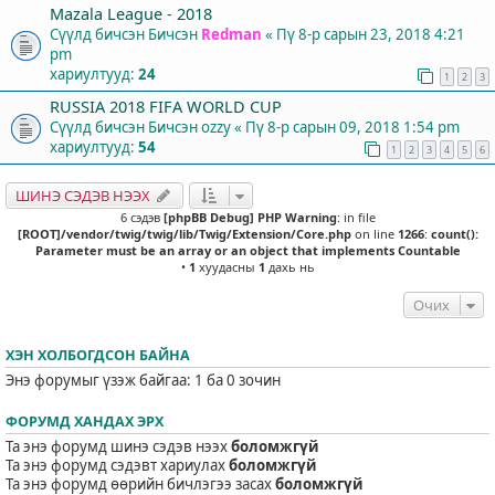
Mazala League - 2018
Сүүлд бичсэн Бичсэн
Redman
«
Пү 8-р сарын 23, 2018 4:21
pm
хариултууд:
24
1
2
3
RUSSIA 2018 FIFA WORLD CUP
Сүүлд бичсэн Бичсэн
ozzy
«
Пү 8-р сарын 09, 2018 1:54 pm
хариултууд:
54
1
2
3
4
5
6
ШИНЭ СЭДЭВ НЭЭХ
6 сэдэв
[phpBB Debug] PHP Warning
: in file
[ROOT]/vendor/twig/twig/lib/Twig/Extension/Core.php
on line
1266
:
count():
Parameter must be an array or an object that implements Countable
•
1
хуудасны
1
дахь нь
Очих
ХЭН ХОЛБОГДСОН БАЙНА
Энэ форумыг үзэж байгаа: 1 ба 0 зочин
ФОРУМД ХАНДАХ ЭРХ
Та энэ форумд шинэ сэдэв нээх
боломжгүй
Та энэ форумд сэдэвт хариулах
боломжгүй
Та энэ форумд өөрийн бичлэгээ засах
боломжгүй