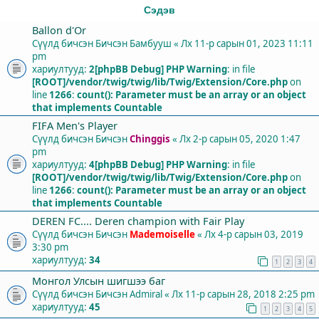
Сэдэв
Ballon d'Or
Сүүлд бичсэн Бичсэн
Бамбууш
«
Лх 11-р сарын 01, 2023 11:11
pm
хариултууд:
2
[phpBB Debug] PHP Warning
: in file
[ROOT]/vendor/twig/twig/lib/Twig/Extension/Core.php
on
line
1266
:
count(): Parameter must be an array or an object
that implements Countable
FIFA Men's Player
Сүүлд бичсэн Бичсэн
Chinggis
«
Лх 2-р сарын 05, 2020 1:47
pm
хариултууд:
4
[phpBB Debug] PHP Warning
: in file
[ROOT]/vendor/twig/twig/lib/Twig/Extension/Core.php
on
line
1266
:
count(): Parameter must be an array or an object
that implements Countable
DEREN FC.... Deren champion with Fair Play
Сүүлд бичсэн Бичсэн
Mademoiselle
«
Лх 4-р сарын 03, 2019
3:30 pm
хариултууд:
34
1
2
3
4
Монгол Улсын шигшээ баг
Сүүлд бичсэн Бичсэн
Admiral
«
Лх 11-р сарын 28, 2018 2:25 pm
хариултууд:
45
1
2
3
4
5