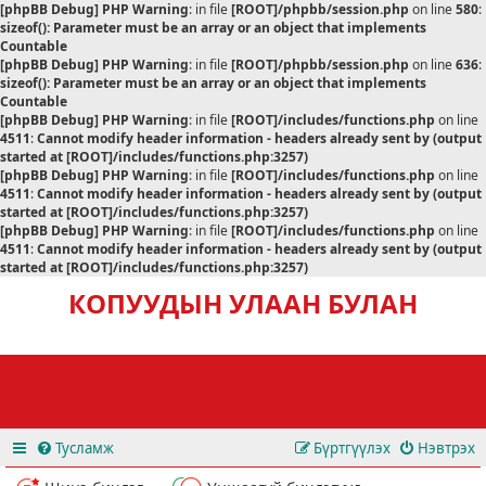
[phpBB Debug] PHP Warning
: in file
[ROOT]/phpbb/session.php
on line
580
:
sizeof(): Parameter must be an array or an object that implements
Countable
[phpBB Debug] PHP Warning
: in file
[ROOT]/phpbb/session.php
on line
636
:
sizeof(): Parameter must be an array or an object that implements
Countable
[phpBB Debug] PHP Warning
: in file
[ROOT]/includes/functions.php
on line
4511
:
Cannot modify header information - headers already sent by (output
started at [ROOT]/includes/functions.php:3257)
[phpBB Debug] PHP Warning
: in file
[ROOT]/includes/functions.php
on line
4511
:
Cannot modify header information - headers already sent by (output
started at [ROOT]/includes/functions.php:3257)
[phpBB Debug] PHP Warning
: in file
[ROOT]/includes/functions.php
on line
4511
:
Cannot modify header information - headers already sent by (output
started at [ROOT]/includes/functions.php:3257)
КОПУУДЫН УЛААН БУЛАН
Тусламж
Бүртгүүлэх
Нэвтрэх