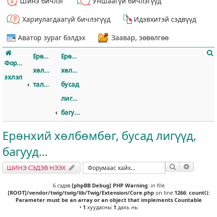
Шинэ бичлэг
Уншаагүй бичлэгүүд
Хариулагдаагүй бичлэгүүд
Идэвхитэй сэдвүүд
Аватор зураг бэлдэх
Заавар, зөвөлгөө
Ерөнхий
Ерөнхий
Форумын
хөлбөмбөгийн
хөлбөмбөг,
эхлэл
талаар
бусад
лигүүд,
т
багууд...
Ерөнхий хөлбөмбөг, бусад лигүүд,
багууд...
Хайлт
Нарийвч
ШИНЭ СЭДЭВ НЭЭХ
6 сэдэв
[phpBB Debug] PHP Warning
: in file
[ROOT]/vendor/twig/twig/lib/Twig/Extension/Core.php
on line
1266
:
count():
Parameter must be an array or an object that implements Countable
•
1
хуудасны
1
дахь нь