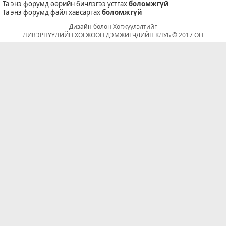
Та энэ форумд өөрийн бичлэгээ устгах
боломжгүй
Та энэ форумд файл хавсаргах
боломжгүй
Дизайн болон Хөгжүүлэлтийг
ЛИВЭРПҮҮЛИЙН ХӨГЖӨӨН ДЭМЖИГЧДИЙН КЛУБ © 2017 ОН