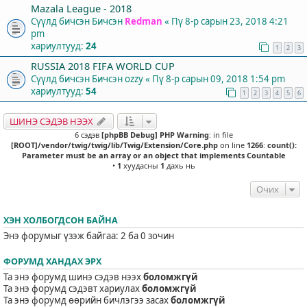
Mazala League - 2018
Сүүлд бичсэн Бичсэн
Redman
«
Пү 8-р сарын 23, 2018 4:21
pm
хариултууд:
24
1
2
3
RUSSIA 2018 FIFA WORLD CUP
Сүүлд бичсэн Бичсэн
ozzy
«
Пү 8-р сарын 09, 2018 1:54 pm
хариултууд:
54
1
2
3
4
5
6
ШИНЭ СЭДЭВ НЭЭХ
6 сэдэв
[phpBB Debug] PHP Warning
: in file
[ROOT]/vendor/twig/twig/lib/Twig/Extension/Core.php
on line
1266
:
count():
Parameter must be an array or an object that implements Countable
•
1
хуудасны
1
дахь нь
Очих
ХЭН ХОЛБОГДСОН БАЙНА
Энэ форумыг үзэж байгаа: 2 ба 0 зочин
ФОРУМД ХАНДАХ ЭРХ
Та энэ форумд шинэ сэдэв нээх
боломжгүй
Та энэ форумд сэдэвт хариулах
боломжгүй
Та энэ форумд өөрийн бичлэгээ засах
боломжгүй