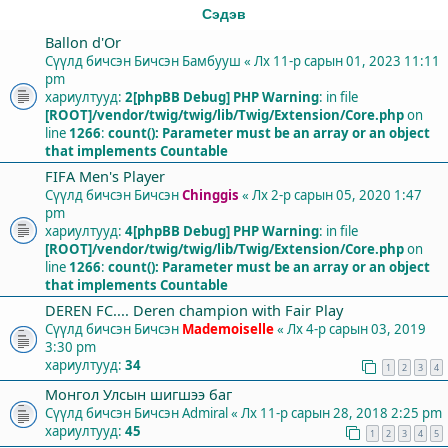
Сэдэв
Ballon d'Or
Сүүлд бичсэн Бичсэн
Бамбууш
«
Лх 11-р сарын 01, 2023 11:11
pm
хариултууд:
2
[phpBB Debug] PHP Warning
: in file
[ROOT]/vendor/twig/twig/lib/Twig/Extension/Core.php
on
line
1266
:
count(): Parameter must be an array or an object
that implements Countable
FIFA Men's Player
Сүүлд бичсэн Бичсэн
Chinggis
«
Лх 2-р сарын 05, 2020 1:47
pm
хариултууд:
4
[phpBB Debug] PHP Warning
: in file
[ROOT]/vendor/twig/twig/lib/Twig/Extension/Core.php
on
line
1266
:
count(): Parameter must be an array or an object
that implements Countable
DEREN FC.... Deren champion with Fair Play
Сүүлд бичсэн Бичсэн
Mademoiselle
«
Лх 4-р сарын 03, 2019
3:30 pm
хариултууд:
34
1
2
3
4
Монгол Улсын шигшээ баг
Сүүлд бичсэн Бичсэн
Admiral
«
Лх 11-р сарын 28, 2018 2:25 pm
хариултууд:
45
1
2
3
4
5