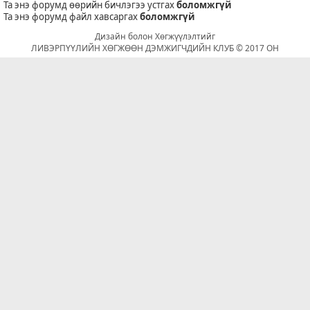
Та энэ форумд өөрийн бичлэгээ устгах
боломжгүй
Та энэ форумд файл хавсаргах
боломжгүй
Дизайн болон Хөгжүүлэлтийг
ЛИВЭРПҮҮЛИЙН ХӨГЖӨӨН ДЭМЖИГЧДИЙН КЛУБ © 2017 ОН