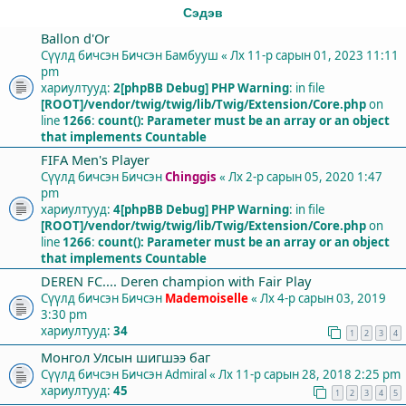
Сэдэв
Ballon d'Or
Сүүлд бичсэн Бичсэн
Бамбууш
«
Лх 11-р сарын 01, 2023 11:11
pm
хариултууд:
2
[phpBB Debug] PHP Warning
: in file
[ROOT]/vendor/twig/twig/lib/Twig/Extension/Core.php
on
line
1266
:
count(): Parameter must be an array or an object
that implements Countable
FIFA Men's Player
Сүүлд бичсэн Бичсэн
Chinggis
«
Лх 2-р сарын 05, 2020 1:47
pm
хариултууд:
4
[phpBB Debug] PHP Warning
: in file
[ROOT]/vendor/twig/twig/lib/Twig/Extension/Core.php
on
line
1266
:
count(): Parameter must be an array or an object
that implements Countable
DEREN FC.... Deren champion with Fair Play
Сүүлд бичсэн Бичсэн
Mademoiselle
«
Лх 4-р сарын 03, 2019
3:30 pm
хариултууд:
34
1
2
3
4
Монгол Улсын шигшээ баг
Сүүлд бичсэн Бичсэн
Admiral
«
Лх 11-р сарын 28, 2018 2:25 pm
хариултууд:
45
1
2
3
4
5