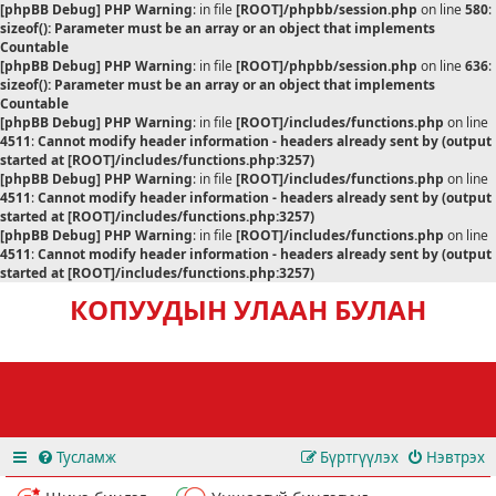
[phpBB Debug] PHP Warning
: in file
[ROOT]/phpbb/session.php
on line
580
:
sizeof(): Parameter must be an array or an object that implements
Countable
[phpBB Debug] PHP Warning
: in file
[ROOT]/phpbb/session.php
on line
636
:
sizeof(): Parameter must be an array or an object that implements
Countable
[phpBB Debug] PHP Warning
: in file
[ROOT]/includes/functions.php
on line
4511
:
Cannot modify header information - headers already sent by (output
started at [ROOT]/includes/functions.php:3257)
[phpBB Debug] PHP Warning
: in file
[ROOT]/includes/functions.php
on line
4511
:
Cannot modify header information - headers already sent by (output
started at [ROOT]/includes/functions.php:3257)
[phpBB Debug] PHP Warning
: in file
[ROOT]/includes/functions.php
on line
4511
:
Cannot modify header information - headers already sent by (output
started at [ROOT]/includes/functions.php:3257)
КОПУУДЫН УЛААН БУЛАН
Тусламж
Бүртгүүлэх
Нэвтрэх