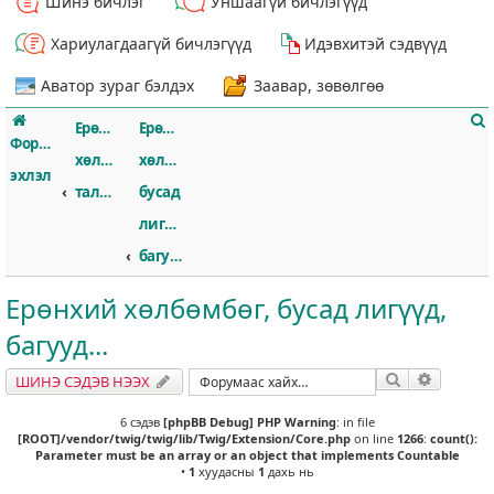
Шинэ бичлэг
Уншаагүй бичлэгүүд
Хариулагдаагүй бичлэгүүд
Идэвхитэй сэдвүүд
Аватор зураг бэлдэх
Заавар, зөвөлгөө
Ерөнхий
Ерөнхий
Форумын
хөлбөмбөгийн
хөлбөмбөг,
эхлэл
талаар
бусад
лигүүд,
т
багууд...
Ерөнхий хөлбөмбөг, бусад лигүүд,
багууд...
Хайлт
Нарийвч
ШИНЭ СЭДЭВ НЭЭХ
6 сэдэв
[phpBB Debug] PHP Warning
: in file
[ROOT]/vendor/twig/twig/lib/Twig/Extension/Core.php
on line
1266
:
count():
Parameter must be an array or an object that implements Countable
•
1
хуудасны
1
дахь нь