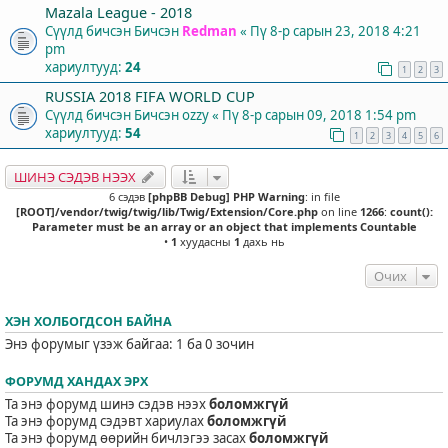
Mazala League - 2018
Сүүлд бичсэн Бичсэн
Redman
«
Пү 8-р сарын 23, 2018 4:21
pm
хариултууд:
24
1
2
3
RUSSIA 2018 FIFA WORLD CUP
Сүүлд бичсэн Бичсэн
ozzy
«
Пү 8-р сарын 09, 2018 1:54 pm
хариултууд:
54
1
2
3
4
5
6
ШИНЭ СЭДЭВ НЭЭХ
6 сэдэв
[phpBB Debug] PHP Warning
: in file
[ROOT]/vendor/twig/twig/lib/Twig/Extension/Core.php
on line
1266
:
count():
Parameter must be an array or an object that implements Countable
•
1
хуудасны
1
дахь нь
Очих
ХЭН ХОЛБОГДСОН БАЙНА
Энэ форумыг үзэж байгаа: 1 ба 0 зочин
ФОРУМД ХАНДАХ ЭРХ
Та энэ форумд шинэ сэдэв нээх
боломжгүй
Та энэ форумд сэдэвт хариулах
боломжгүй
Та энэ форумд өөрийн бичлэгээ засах
боломжгүй