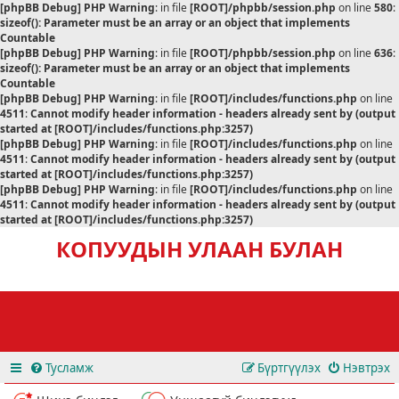
[phpBB Debug] PHP Warning
: in file
[ROOT]/phpbb/session.php
on line
580
:
sizeof(): Parameter must be an array or an object that implements
Countable
[phpBB Debug] PHP Warning
: in file
[ROOT]/phpbb/session.php
on line
636
:
sizeof(): Parameter must be an array or an object that implements
Countable
[phpBB Debug] PHP Warning
: in file
[ROOT]/includes/functions.php
on line
4511
:
Cannot modify header information - headers already sent by (output
started at [ROOT]/includes/functions.php:3257)
[phpBB Debug] PHP Warning
: in file
[ROOT]/includes/functions.php
on line
4511
:
Cannot modify header information - headers already sent by (output
started at [ROOT]/includes/functions.php:3257)
[phpBB Debug] PHP Warning
: in file
[ROOT]/includes/functions.php
on line
4511
:
Cannot modify header information - headers already sent by (output
started at [ROOT]/includes/functions.php:3257)
КОПУУДЫН УЛААН БУЛАН
Тусламж
Бүртгүүлэх
Нэвтрэх