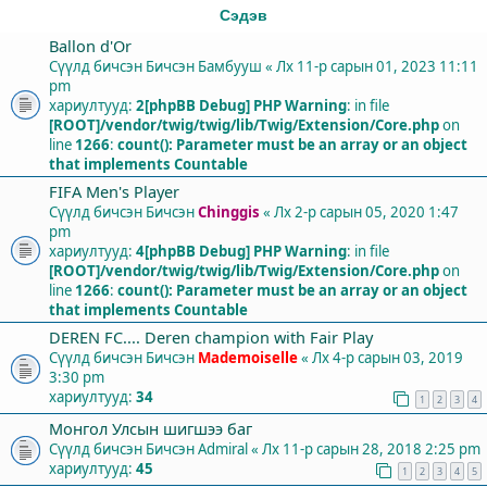
Сэдэв
Ballon d'Or
Сүүлд бичсэн Бичсэн
Бамбууш
«
Лх 11-р сарын 01, 2023 11:11
pm
хариултууд:
2
[phpBB Debug] PHP Warning
: in file
[ROOT]/vendor/twig/twig/lib/Twig/Extension/Core.php
on
line
1266
:
count(): Parameter must be an array or an object
that implements Countable
FIFA Men's Player
Сүүлд бичсэн Бичсэн
Chinggis
«
Лх 2-р сарын 05, 2020 1:47
pm
хариултууд:
4
[phpBB Debug] PHP Warning
: in file
[ROOT]/vendor/twig/twig/lib/Twig/Extension/Core.php
on
line
1266
:
count(): Parameter must be an array or an object
that implements Countable
DEREN FC.... Deren champion with Fair Play
Сүүлд бичсэн Бичсэн
Mademoiselle
«
Лх 4-р сарын 03, 2019
3:30 pm
хариултууд:
34
1
2
3
4
Монгол Улсын шигшээ баг
Сүүлд бичсэн Бичсэн
Admiral
«
Лх 11-р сарын 28, 2018 2:25 pm
хариултууд:
45
1
2
3
4
5