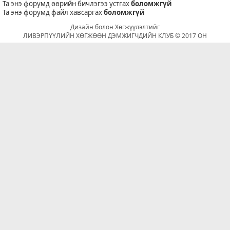
Та энэ форумд өөрийн бичлэгээ устгах
боломжгүй
Та энэ форумд файл хавсаргах
боломжгүй
Дизайн болон Хөгжүүлэлтийг
ЛИВЭРПҮҮЛИЙН ХӨГЖӨӨН ДЭМЖИГЧДИЙН КЛУБ © 2017 ОН