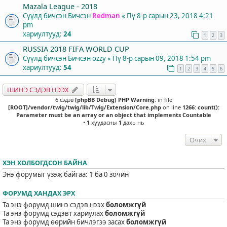
Mazala League - 2018
Сүүлд бичсэн Бичсэн
Redman
«
Пү 8-р сарын 23, 2018 4:21
pm
хариултууд:
24
1
2
3
RUSSIA 2018 FIFA WORLD CUP
Сүүлд бичсэн Бичсэн
ozzy
«
Пү 8-р сарын 09, 2018 1:54 pm
хариултууд:
54
1
2
3
4
5
6
ШИНЭ СЭДЭВ НЭЭХ
6 сэдэв
[phpBB Debug] PHP Warning
: in file
[ROOT]/vendor/twig/twig/lib/Twig/Extension/Core.php
on line
1266
:
count():
Parameter must be an array or an object that implements Countable
•
1
хуудасны
1
дахь нь
Очих
ХЭН ХОЛБОГДСОН БАЙНА
Энэ форумыг үзэж байгаа: 1 ба 0 зочин
ФОРУМД ХАНДАХ ЭРХ
Та энэ форумд шинэ сэдэв нээх
боломжгүй
Та энэ форумд сэдэвт хариулах
боломжгүй
Та энэ форумд өөрийн бичлэгээ засах
боломжгүй