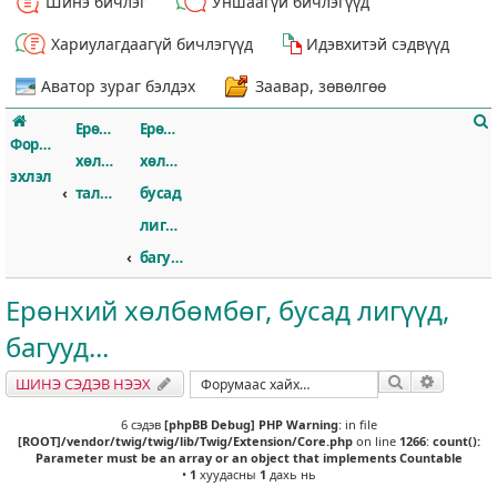
Шинэ бичлэг
Уншаагүй бичлэгүүд
Хариулагдаагүй бичлэгүүд
Идэвхитэй сэдвүүд
Аватор зураг бэлдэх
Заавар, зөвөлгөө
Ерөнхий
Ерөнхий
Форумын
хөлбөмбөгийн
хөлбөмбөг,
эхлэл
талаар
бусад
лигүүд,
т
багууд...
Ерөнхий хөлбөмбөг, бусад лигүүд,
багууд...
Хайлт
Нарийвч
ШИНЭ СЭДЭВ НЭЭХ
6 сэдэв
[phpBB Debug] PHP Warning
: in file
[ROOT]/vendor/twig/twig/lib/Twig/Extension/Core.php
on line
1266
:
count():
Parameter must be an array or an object that implements Countable
•
1
хуудасны
1
дахь нь