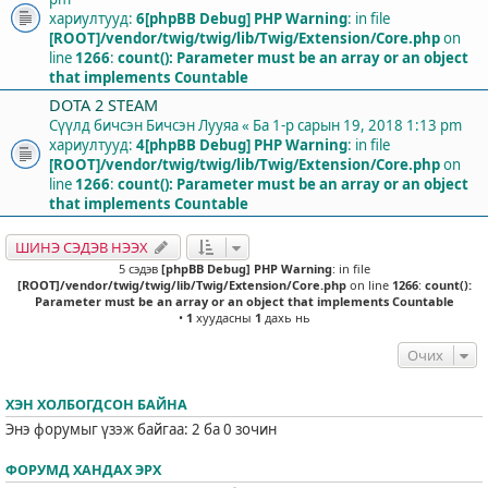
хариултууд:
6
[phpBB Debug] PHP Warning
: in file
[ROOT]/vendor/twig/twig/lib/Twig/Extension/Core.php
on
line
1266
:
count(): Parameter must be an array or an object
that implements Countable
DOTA 2 STEAM
Сүүлд бичсэн Бичсэн
Лууяа
«
Ба 1-р сарын 19, 2018 1:13 pm
хариултууд:
4
[phpBB Debug] PHP Warning
: in file
[ROOT]/vendor/twig/twig/lib/Twig/Extension/Core.php
on
line
1266
:
count(): Parameter must be an array or an object
that implements Countable
ШИНЭ СЭДЭВ НЭЭХ
5 сэдэв
[phpBB Debug] PHP Warning
: in file
[ROOT]/vendor/twig/twig/lib/Twig/Extension/Core.php
on line
1266
:
count():
Parameter must be an array or an object that implements Countable
•
1
хуудасны
1
дахь нь
Очих
ХЭН ХОЛБОГДСОН БАЙНА
Энэ форумыг үзэж байгаа: 2 ба 0 зочин
ФОРУМД ХАНДАХ ЭРХ