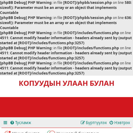
[phpBB Debug] PHP Warning
: in file
[ROOT]/phpbb/session.php
on line
580
:
sizeof(): Parameter must be an array or an object that implements
Countable
[phpBB Debug] PHP Warning
: in file
[ROOT]/phpbb/session.php
on line
636
:
sizeof(): Parameter must be an array or an object that implements
Countable
[phpBB Debug] PHP Warning
: in file
[ROOT]/includes/functions.php
on line
4511
:
Cannot modify header information - headers already sent by (output
started at [ROOT]/includes/functions.php:3257)
[phpBB Debug] PHP Warning
: in file
[ROOT]/includes/functions.php
on line
4511
:
Cannot modify header information - headers already sent by (output
started at [ROOT]/includes/functions.php:3257)
[phpBB Debug] PHP Warning
: in file
[ROOT]/includes/functions.php
on line
4511
:
Cannot modify header information - headers already sent by (output
started at [ROOT]/includes/functions.php:3257)
КОПУУДЫН УЛААН БУЛАН
Тусламж
Бүртгүүлэх
Нэвтрэх