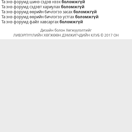
Та энэ форумд шинэ сэдэв нээх
боломжгүй
Та энэ форумд сэдэвт хариулах
боломжгүй
Та энэ форумд өөрийн бичлэгээ засах
боломжгүй
Та энэ форумд өөрийн бичлэгээ устгах
боломжгүй
Та энэ форумд файл хавсаргах
боломжгүй
Дизайн болон Хөгжүүлэлтийг
ЛИВЭРПҮҮЛИЙН ХӨГЖӨӨН ДЭМЖИГЧДИЙН КЛУБ © 2017 ОН