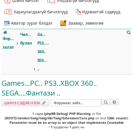
Шинэ бичлэг
Уншаагүй бичлэгүүд
Хариулагдаагүй бичлэгүүд
Идэвхитэй сэдвүүд
Аватор зураг бэлдэх
Заавар, зөвөлгөө
Чөлөөт
Games...PC..
Форумын
булан
PS3..XBOX
эхлэл
360..
SEGA....Фантази
т
..
Games...PC.. PS3..XBOX 360..
SEGA....Фантази ..
Хайлт
Нарийвч
ШИНЭ СЭДЭВ НЭЭХ
5 сэдэв
[phpBB Debug] PHP Warning
: in file
[ROOT]/vendor/twig/twig/lib/Twig/Extension/Core.php
on line
1266
:
count():
Parameter must be an array or an object that implements Countable
•
1
хуудасны
1
дахь нь