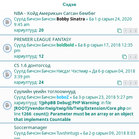
Сэдэв
NBA - Хойд Америкын Сагсан бөмбөг
Сүүлд бичсэн Бичсэн
Bobby Sinatra
«
Ба 1-р сарын 24, 2020
9:45 am
хариултууд:
20
1
2
3
PREMIER LEAGUE FANTASY
Сүүлд бичсэн Бичсэн
boldbold
«
Ба 8-р сарын 17, 2018 12:35
pm
хариултууд:
12
1
2
СS 1.6 донтогсод
Сүүлд бичсэн Бичсэн
Нисдэг Чэстмир
«
Да 6-р сарын 04, 2018
3:39 pm
хариултууд:
24
1
2
3
Сүүлийн үеийн тоглоомнууд
Сүүлд бичсэн Бичсэн
boboZ
«
Ба 3-р сарын 23, 2018 5:27 pm
хариултууд:
1
[phpBB Debug] PHP Warning
: in file
[ROOT]/vendor/twig/twig/lib/Twig/Extension/Core.php
on
line
1266
:
count(): Parameter must be an array or an object
that implements Countable
Soccermanager
Сүүлд бичсэн Бичсэн
Tuvshintugs
«
Ба 2-р сарын 09, 2018 8:03
pm