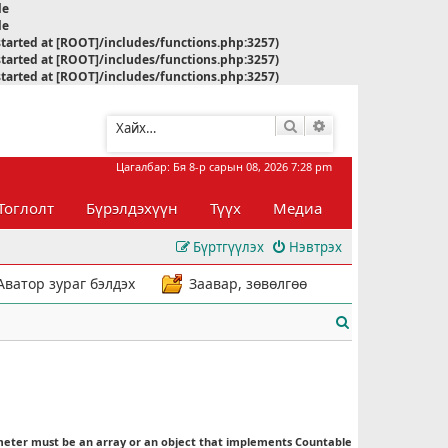
le
le
started at [ROOT]/includes/functions.php:3257)
started at [ROOT]/includes/functions.php:3257)
started at [ROOT]/includes/functions.php:3257)
Хайлт
Нарийвчилсан хай
Цагалбар: Бя 8-р сарын 08, 2026 7:28 pm
Тоглолт
Бүрэлдэхүүн
Түүх
Медиа
Бүртгүүлэх
Нэвтрэх
Аватор зураг бэлдэх
Заавар, зөвөлгөө
Х
а
й
л
meter must be an array or an object that implements Countable
т