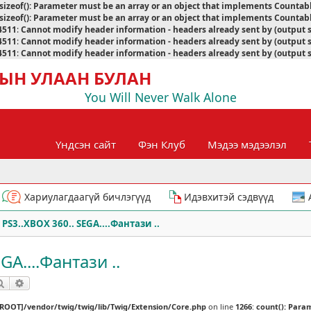
sizeof(): Parameter must be an array or an object that implements Countab
sizeof(): Parameter must be an array or an object that implements Countab
4511
:
Cannot modify header information - headers already sent by (output 
4511
:
Cannot modify header information - headers already sent by (output 
4511
:
Cannot modify header information - headers already sent by (output 
ЫН УЛААН БУЛАН
You Will Never Walk Alone
Үндсэн сайт
Фэн Клуб
Мэдээ мэдээлэл
Хариулагдаагүй бичлэгүүд
Идэвхитэй сэдвүүд
 PS3..XBOX 360.. SEGA....Фантази ..
GA....Фантази ..
Хайлт
Нарийвчилсан хайлт
[ROOT]/vendor/twig/twig/lib/Twig/Extension/Core.php
on line
1266
:
count(): Para