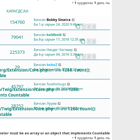
•
1
хуудасны
1
дахь нь
ХАРАГДСАН
СҮҮЛД БИЧСЭН
Бичсэн
Bobby Sinatra
154760
Ба 1-р сарын 24, 2020 9:45 am
1
2
3
Бичсэн
boldbold
79041
Ба 8-р сарын 17, 2018 12:35 pm
1
2
Бичсэн
Нисдэг Чэстмир
225373
Да 6-р сарын 04, 2018 3:39 pm
1
2
3
Бичсэн
boboZ
29
Ба 3-р сарын 23, 2018 5:27 pm
wig/Extension/Core.php
on line
1266
:
count():
ble
Бичсэн
Tuvshintugs
45797
Ба 2-р сарын 09, 2018 8:03 pm
b/Twig/Extension/Core.php
on line
1266
:
ents Countable
Бичсэн
Лууяа
28252
Ба 1-р сарын 19, 2018 1:13 pm
b/Twig/Extension/Core.php
on line
1266
:
count():
ntable
meter must be an array or an object that implements Countable
•
1
хуудасны
1
дахь нь