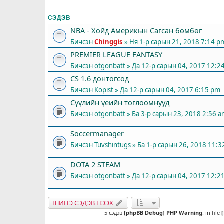
СЭДЭВ
NBA - Хойд Америкын Сагсан бөмбөг
Бичсэн
Chinggis
» Ня 1-р сарын 21, 2018 7:14 p
PREMIER LEAGUE FANTASY
Бичсэн
otgonbatt
» Да 12-р сарын 04, 2017 12:2
СS 1.6 донтогсод
Бичсэн
Kopist
» Да 12-р сарын 04, 2017 6:15 pm
Сүүлийн үеийн тоглоомнууд
Бичсэн
otgonbatt
» Ба 3-р сарын 23, 2018 2:56 
Soccermanager
Бичсэн
Tuvshintugs
» Ба 1-р сарын 26, 2018 11:
DOTA 2 STEAM
Бичсэн
otgonbatt
» Да 12-р сарын 04, 2017 12:2
ШИНЭ СЭДЭВ НЭЭХ
5 сэдэв
[phpBB Debug] PHP Warning
: in file