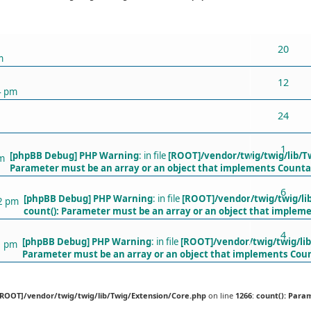
ХАРИУЛТУУД
20
m
12
4 pm
24
1
[phpBB Debug] PHP Warning
: in file
[ROOT]/vendor/twig/twig/lib/T
am
Parameter must be an array or an object that implements Counta
6
[phpBB Debug] PHP Warning
: in file
[ROOT]/vendor/twig/twig/li
32 pm
count(): Parameter must be an array or an object that implem
4
[phpBB Debug] PHP Warning
: in file
[ROOT]/vendor/twig/twig/li
1 pm
Parameter must be an array or an object that implements Cou
[ROOT]/vendor/twig/twig/lib/Twig/Extension/Core.php
on line
1266
:
count(): Para