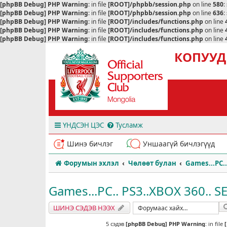
[phpBB Debug] PHP Warning
: in file
[ROOT]/phpbb/session.php
on line
580
:
[phpBB Debug] PHP Warning
: in file
[ROOT]/phpbb/session.php
on line
636
:
[phpBB Debug] PHP Warning
: in file
[ROOT]/includes/functions.php
on line
[phpBB Debug] PHP Warning
: in file
[ROOT]/includes/functions.php
on line
[phpBB Debug] PHP Warning
: in file
[ROOT]/includes/functions.php
on line
КОПУУД
ҮНДСЭН ЦЭС
Тусламж
Шинэ бичлэг
Уншаагүй бичлэгүүд
Форумын эхлэл
Чөлөөт булан
Games...PC..
Games...PC.. PS3..XBOX 360.. SE
ШИНЭ СЭДЭВ НЭЭХ
5 сэдэв
[phpBB Debug] PHP Warning
: in file