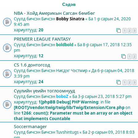
Сэдэв
NBA - Хойд Америкын Сагсан бөмбөг
Сүүлд бичсэн Бичсэн
Bobby Sinatra
«
Ба 1-р сарын 24, 2020
9:45 am
хариултууд:
20
1
2
3
PREMIER LEAGUE FANTASY
Сүүлд бичсэн Бичсэн
boldbold
«
Ба 8-р сарын 17, 2018 12:35
pm
хариултууд:
12
1
2
СS 1.6 донтогсод
Сүүлд бичсэн Бичсэн
Нисдэг Чэстмир
«
Да 6-р сарын 04, 2018
3:39 pm
хариултууд:
24
1
2
3
Сүүлийн үеийн тоглоомнууд
Сүүлд бичсэн Бичсэн
boboZ
«
Ба 3-р сарын 23, 2018 5:27 pm
хариултууд:
1
[phpBB Debug] PHP Warning
: in file
[ROOT]/vendor/twig/twig/lib/Twig/Extension/Core.php
on
line
1266
:
count(): Parameter must be an array or an object
that implements Countable
Soccermanager
Сүүлд бичсэн Бичсэн
Tuvshintugs
«
Ба 2-р сарын 09, 2018 8:03
pm