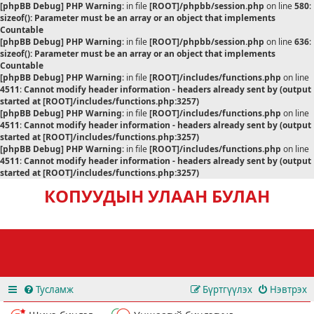
[phpBB Debug] PHP Warning
: in file
[ROOT]/phpbb/session.php
on line
580
:
sizeof(): Parameter must be an array or an object that implements
Countable
[phpBB Debug] PHP Warning
: in file
[ROOT]/phpbb/session.php
on line
636
:
sizeof(): Parameter must be an array or an object that implements
Countable
[phpBB Debug] PHP Warning
: in file
[ROOT]/includes/functions.php
on line
4511
:
Cannot modify header information - headers already sent by (output
started at [ROOT]/includes/functions.php:3257)
[phpBB Debug] PHP Warning
: in file
[ROOT]/includes/functions.php
on line
4511
:
Cannot modify header information - headers already sent by (output
started at [ROOT]/includes/functions.php:3257)
[phpBB Debug] PHP Warning
: in file
[ROOT]/includes/functions.php
on line
4511
:
Cannot modify header information - headers already sent by (output
started at [ROOT]/includes/functions.php:3257)
КОПУУДЫН УЛААН БУЛАН
Тусламж
Бүртгүүлэх
Нэвтрэх