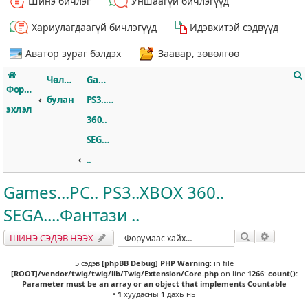
Шинэ бичлэг
Уншаагүй бичлэгүүд
Хариулагдаагүй бичлэгүүд
Идэвхитэй сэдвүүд
Аватор зураг бэлдэх
Заавар, зөвөлгөө
Чөлөөт
Games...PC..
Форумын
булан
PS3..XBOX
эхлэл
360..
SEGA....Фантази
т
..
Games...PC.. PS3..XBOX 360..
SEGA....Фантази ..
Хайлт
Нарийвч
ШИНЭ СЭДЭВ НЭЭХ
5 сэдэв
[phpBB Debug] PHP Warning
: in file
[ROOT]/vendor/twig/twig/lib/Twig/Extension/Core.php
on line
1266
:
count():
Parameter must be an array or an object that implements Countable
•
1
хуудасны
1
дахь нь