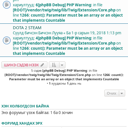
хариултууд:
6
[phpBB Debug] PHP Warning
: in file
[ROOT]/vendor/twig/twig/lib/Twig/Extension/Core.php
on
line
1266
:
count(): Parameter must be an array or an object
that implements Countable
DOTA 2 STEAM
Сүүлд бичсэн Бичсэн
Лууяа
«
Ба 1-р сарын 19, 2018 1:13 pm
хариултууд:
4
[phpBB Debug] PHP Warning
: in file
[ROOT]/vendor/twig/twig/lib/Twig/Extension/Core.php
on
line
1266
:
count(): Parameter must be an array or an object
that implements Countable
ШИНЭ СЭДЭВ НЭЭХ
5 сэдэв
[phpBB Debug] PHP Warning
: in file
[ROOT]/vendor/twig/twig/lib/Twig/Extension/Core.php
on line
1266
:
count():
Parameter must be an array or an object that implements Countable
•
1
хуудасны
1
дахь нь
Очих
ХЭН ХОЛБОГДСОН БАЙНА
Энэ форумыг үзэж байгаа: 1 ба 0 зочин
ФОРУМД ХАНДАХ ЭРХ