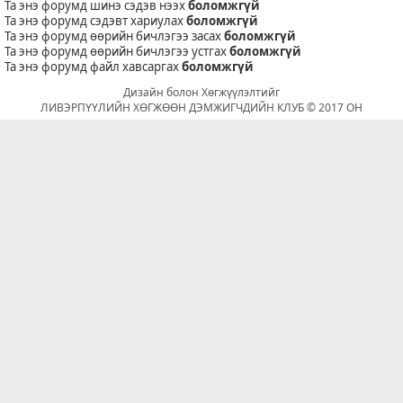
Та энэ форумд шинэ сэдэв нээх
боломжгүй
Та энэ форумд сэдэвт хариулах
боломжгүй
Та энэ форумд өөрийн бичлэгээ засах
боломжгүй
Та энэ форумд өөрийн бичлэгээ устгах
боломжгүй
Та энэ форумд файл хавсаргах
боломжгүй
Дизайн болон Хөгжүүлэлтийг
ЛИВЭРПҮҮЛИЙН ХӨГЖӨӨН ДЭМЖИГЧДИЙН КЛУБ © 2017 ОН