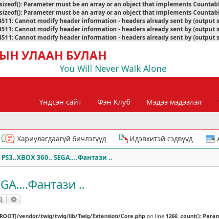
sizeof(): Parameter must be an array or an object that implements Countab
sizeof(): Parameter must be an array or an object that implements Countab
4511
:
Cannot modify header information - headers already sent by (output 
4511
:
Cannot modify header information - headers already sent by (output 
4511
:
Cannot modify header information - headers already sent by (output 
ЫН УЛААН БУЛАН
You Will Never Walk Alone
Үндсэн сайт
Фэн Клуб
Мэдээ мэдээлэл
Хариулагдаагүй бичлэгүүд
Идэвхитэй сэдвүүд
 PS3..XBOX 360.. SEGA....Фантази ..
GA....Фантази ..
Хайлт
Нарийвчилсан хайлт
[ROOT]/vendor/twig/twig/lib/Twig/Extension/Core.php
on line
1266
:
count(): Para