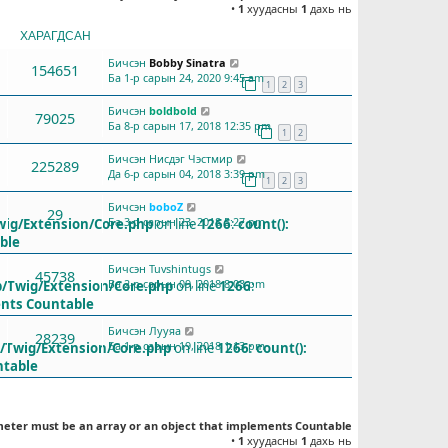
•
1
хуудасны
1
дахь нь
ХАРАГДСАН
СҮҮЛД БИЧСЭН
Бичсэн
Bobby Sinatra
154651
Ба 1-р сарын 24, 2020 9:45 am
1
2
3
Бичсэн
boldbold
79025
Ба 8-р сарын 17, 2018 12:35 pm
1
2
Бичсэн
Нисдэг Чэстмир
225289
Да 6-р сарын 04, 2018 3:39 pm
1
2
3
Бичсэн
boboZ
29
Ба 3-р сарын 23, 2018 5:27 pm
wig/Extension/Core.php
on line
1266
:
count():
ble
Бичсэн
Tuvshintugs
45738
Ба 2-р сарын 09, 2018 8:03 pm
b/Twig/Extension/Core.php
on line
1266
:
ents Countable
Бичсэн
Лууяа
28239
Ба 1-р сарын 19, 2018 1:13 pm
b/Twig/Extension/Core.php
on line
1266
:
count():
ntable
meter must be an array or an object that implements Countable
•
1
хуудасны
1
дахь нь