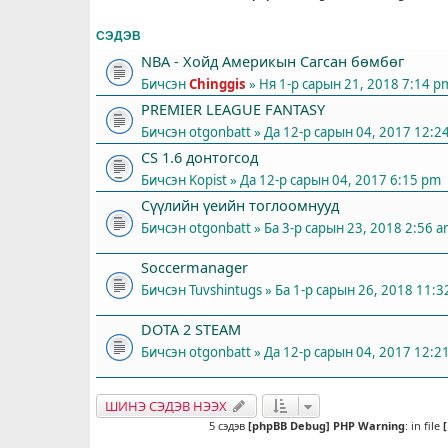
СЭДЭВ
NBA - Хойд Америкын Сагсан бөмбөг
Бичсэн
Chinggis
» Ня 1-р сарын 21, 2018 7:14 p
PREMIER LEAGUE FANTASY
Бичсэн
otgonbatt
» Да 12-р сарын 04, 2017 12:2
СS 1.6 донтогсод
Бичсэн
Kopist
» Да 12-р сарын 04, 2017 6:15 pm
Сүүлийн үеийн тоглоомнууд
Бичсэн
otgonbatt
» Ба 3-р сарын 23, 2018 2:56 
Soccermanager
Бичсэн
Tuvshintugs
» Ба 1-р сарын 26, 2018 11:
DOTA 2 STEAM
Бичсэн
otgonbatt
» Да 12-р сарын 04, 2017 12:2
ШИНЭ СЭДЭВ НЭЭХ
5 сэдэв
[phpBB Debug] PHP Warning
: in file