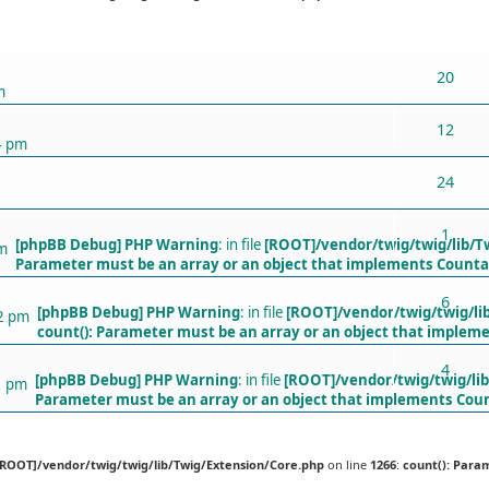
ХАРИУЛТУУД
20
m
12
4 pm
24
1
[phpBB Debug] PHP Warning
: in file
[ROOT]/vendor/twig/twig/lib/T
am
Parameter must be an array or an object that implements Counta
6
[phpBB Debug] PHP Warning
: in file
[ROOT]/vendor/twig/twig/li
32 pm
count(): Parameter must be an array or an object that implem
4
[phpBB Debug] PHP Warning
: in file
[ROOT]/vendor/twig/twig/li
1 pm
Parameter must be an array or an object that implements Cou
[ROOT]/vendor/twig/twig/lib/Twig/Extension/Core.php
on line
1266
:
count(): Para