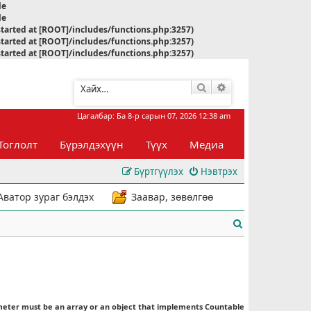
le
le
started at [ROOT]/includes/functions.php:3257)
started at [ROOT]/includes/functions.php:3257)
started at [ROOT]/includes/functions.php:3257)
Хайлт
Нарийвчилсан хай
Цагалбар: Ба 8-р сарын 07, 2026 12:38 am
Тоглолт
Бүрэлдэхүүн
Түүх
Медиа
Бүртгүүлэх
Нэвтрэх
Аватор зураг бэлдэх
Заавар, зөвөлгөө
Х
а
й
л
meter must be an array or an object that implements Countable
т