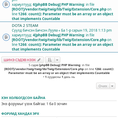
хариултууд:
6
[phpBB Debug] PHP Warning
: in file
[ROOT]/vendor/twig/twig/lib/Twig/Extension/Core.php
on
line
1266
:
count(): Parameter must be an array or an object
that implements Countable
DOTA 2 STEAM
Сүүлд бичсэн Бичсэн
Лууяа
«
Ба 1-р сарын 19, 2018 1:13 pm
хариултууд:
4
[phpBB Debug] PHP Warning
: in file
[ROOT]/vendor/twig/twig/lib/Twig/Extension/Core.php
on
line
1266
:
count(): Parameter must be an array or an object
that implements Countable
ШИНЭ СЭДЭВ НЭЭХ
5 сэдэв
[phpBB Debug] PHP Warning
: in file
[ROOT]/vendor/twig/twig/lib/Twig/Extension/Core.php
on line
1266
:
count():
Parameter must be an array or an object that implements Countable
•
1
хуудасны
1
дахь нь
Очих
ХЭН ХОЛБОГДСОН БАЙНА
Энэ форумыг үзэж байгаа: 1 ба 0 зочин
ФОРУМД ХАНДАХ ЭРХ