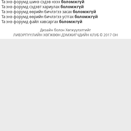
Та энэ форумд шинэ сэдэв нээх
боломжгүй
Та энэ форумд сэдэвт хариулах
боломжгүй
Та энэ форумд өөрийн бичлэгээ засах
боломжгүй
Та энэ форумд өөрийн бичлэгээ устгах
боломжгүй
Та энэ форумд файл хавсаргах
боломжгүй
Дизайн болон Хөгжүүлэлтийг
ЛИВЭРПҮҮЛИЙН ХӨГЖӨӨН ДЭМЖИГЧДИЙН КЛУБ © 2017 ОН