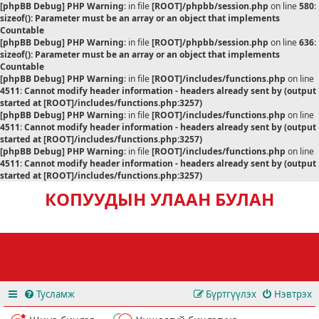
[phpBB Debug] PHP Warning
: in file
[ROOT]/phpbb/session.php
on line
580
:
sizeof(): Parameter must be an array or an object that implements
Countable
[phpBB Debug] PHP Warning
: in file
[ROOT]/phpbb/session.php
on line
636
:
sizeof(): Parameter must be an array or an object that implements
Countable
[phpBB Debug] PHP Warning
: in file
[ROOT]/includes/functions.php
on line
4511
:
Cannot modify header information - headers already sent by (output
started at [ROOT]/includes/functions.php:3257)
[phpBB Debug] PHP Warning
: in file
[ROOT]/includes/functions.php
on line
4511
:
Cannot modify header information - headers already sent by (output
started at [ROOT]/includes/functions.php:3257)
[phpBB Debug] PHP Warning
: in file
[ROOT]/includes/functions.php
on line
4511
:
Cannot modify header information - headers already sent by (output
started at [ROOT]/includes/functions.php:3257)
КОПУУДЫН УЛААН БУЛАН
Тусламж
Бүртгүүлэх
Нэвтрэх