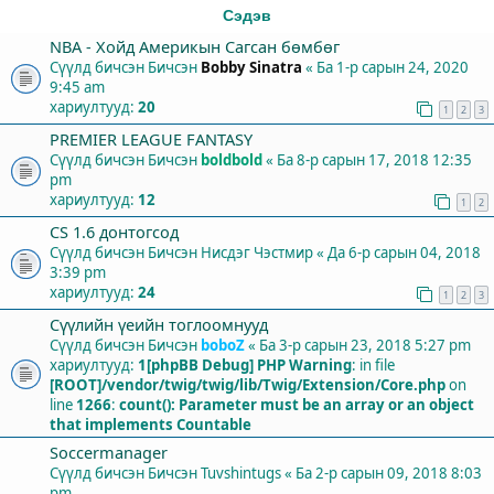
Сэдэв
NBA - Хойд Америкын Сагсан бөмбөг
Сүүлд бичсэн Бичсэн
Bobby Sinatra
«
Ба 1-р сарын 24, 2020
9:45 am
хариултууд:
20
1
2
3
PREMIER LEAGUE FANTASY
Сүүлд бичсэн Бичсэн
boldbold
«
Ба 8-р сарын 17, 2018 12:35
pm
хариултууд:
12
1
2
СS 1.6 донтогсод
Сүүлд бичсэн Бичсэн
Нисдэг Чэстмир
«
Да 6-р сарын 04, 2018
3:39 pm
хариултууд:
24
1
2
3
Сүүлийн үеийн тоглоомнууд
Сүүлд бичсэн Бичсэн
boboZ
«
Ба 3-р сарын 23, 2018 5:27 pm
хариултууд:
1
[phpBB Debug] PHP Warning
: in file
[ROOT]/vendor/twig/twig/lib/Twig/Extension/Core.php
on
line
1266
:
count(): Parameter must be an array or an object
that implements Countable
Soccermanager
Сүүлд бичсэн Бичсэн
Tuvshintugs
«
Ба 2-р сарын 09, 2018 8:03
pm