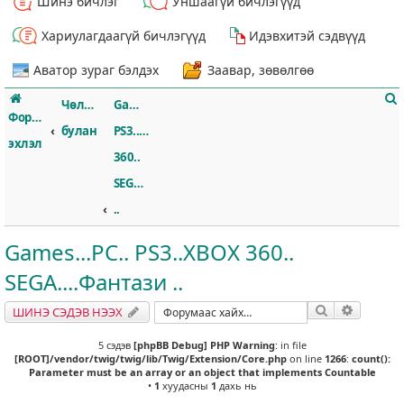
Шинэ бичлэг
Уншаагүй бичлэгүүд
Хариулагдаагүй бичлэгүүд
Идэвхитэй сэдвүүд
Аватор зураг бэлдэх
Заавар, зөвөлгөө
Чөлөөт
Games...PC..
Форумын
булан
PS3..XBOX
эхлэл
360..
SEGA....Фантази
т
..
Games...PC.. PS3..XBOX 360..
SEGA....Фантази ..
Хайлт
Нарийвч
ШИНЭ СЭДЭВ НЭЭХ
5 сэдэв
[phpBB Debug] PHP Warning
: in file
[ROOT]/vendor/twig/twig/lib/Twig/Extension/Core.php
on line
1266
:
count():
Parameter must be an array or an object that implements Countable
•
1
хуудасны
1
дахь нь