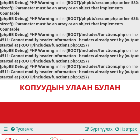
[phpBB Debug] PHP Warning
: in file
[ROOT]/phpbb/session.php
on line
580
:
sizeof(): Parameter must be an array or an object that implements
Countable
[phpBB Debug] PHP Warning
: in file
[ROOT]/phpbb/session.php
on line
636
:
sizeof(): Parameter must be an array or an object that implements
Countable
[phpBB Debug] PHP Warning
: in file
[ROOT]/includes/functions.php
on line
4511
:
Cannot modify header information - headers already sent by (output
started at [ROOT]/includes/functions.php:3257)
[phpBB Debug] PHP Warning
: in file
[ROOT]/includes/functions.php
on line
4511
:
Cannot modify header information - headers already sent by (output
started at [ROOT]/includes/functions.php:3257)
[phpBB Debug] PHP Warning
: in file
[ROOT]/includes/functions.php
on line
4511
:
Cannot modify header information - headers already sent by (output
started at [ROOT]/includes/functions.php:3257)
КОПУУДЫН УЛААН БУЛАН
Тусламж
Бүртгүүлэх
Нэвтрэх