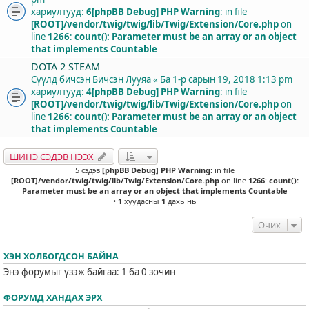
хариултууд:
6
[phpBB Debug] PHP Warning
: in file
[ROOT]/vendor/twig/twig/lib/Twig/Extension/Core.php
on
line
1266
:
count(): Parameter must be an array or an object
that implements Countable
DOTA 2 STEAM
Сүүлд бичсэн Бичсэн
Лууяа
«
Ба 1-р сарын 19, 2018 1:13 pm
хариултууд:
4
[phpBB Debug] PHP Warning
: in file
[ROOT]/vendor/twig/twig/lib/Twig/Extension/Core.php
on
line
1266
:
count(): Parameter must be an array or an object
that implements Countable
ШИНЭ СЭДЭВ НЭЭХ
5 сэдэв
[phpBB Debug] PHP Warning
: in file
[ROOT]/vendor/twig/twig/lib/Twig/Extension/Core.php
on line
1266
:
count():
Parameter must be an array or an object that implements Countable
•
1
хуудасны
1
дахь нь
Очих
ХЭН ХОЛБОГДСОН БАЙНА
Энэ форумыг үзэж байгаа: 1 ба 0 зочин
ФОРУМД ХАНДАХ ЭРХ