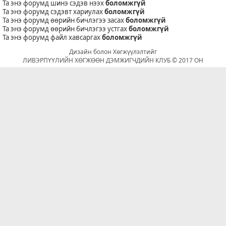
Та энэ форумд шинэ сэдэв нээх
боломжгүй
Та энэ форумд сэдэвт хариулах
боломжгүй
Та энэ форумд өөрийн бичлэгээ засах
боломжгүй
Та энэ форумд өөрийн бичлэгээ устгах
боломжгүй
Та энэ форумд файл хавсаргах
боломжгүй
Дизайн болон Хөгжүүлэлтийг
ЛИВЭРПҮҮЛИЙН ХӨГЖӨӨН ДЭМЖИГЧДИЙН КЛУБ © 2017 ОН