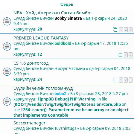
Сэдэв
NBA - Хойд Америкын Сагсан бөмбөг
Сүүлд бичсэн Бичсэн
Bobby Sinatra
«
Ба 1-р сарын 24, 2020
9:45 am
хариултууд:
20
1
2
3
PREMIER LEAGUE FANTASY
Сүүлд бичсэн Бичсэн
boldbold
«
Ба 8-р сарын 17, 2018 12:35
pm
хариултууд:
12
1
2
СS 1.6 донтогсод
Сүүлд бичсэн Бичсэн
Нисдэг Чэстмир
«
Да 6-р сарын 04, 2018
3:39 pm
хариултууд:
24
1
2
3
Сүүлийн үеийн тоглоомнууд
Сүүлд бичсэн Бичсэн
boboZ
«
Ба 3-р сарын 23, 2018 5:27 pm
хариултууд:
1
[phpBB Debug] PHP Warning
: in file
[ROOT]/vendor/twig/twig/lib/Twig/Extension/Core.php
on
line
1266
:
count(): Parameter must be an array or an object
that implements Countable
Soccermanager
Сүүлд бичсэн Бичсэн
Tuvshintugs
«
Ба 2-р сарын 09, 2018 8:03
pm