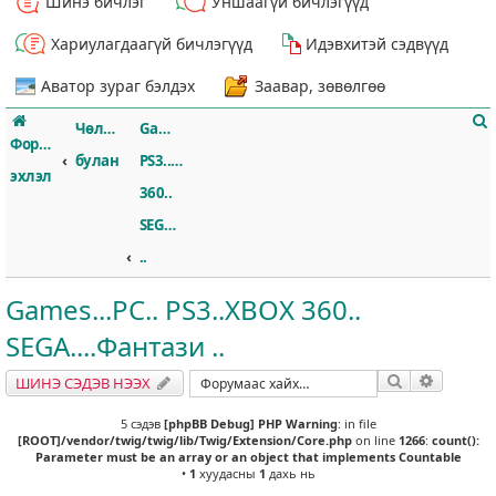
Шинэ бичлэг
Уншаагүй бичлэгүүд
Хариулагдаагүй бичлэгүүд
Идэвхитэй сэдвүүд
Аватор зураг бэлдэх
Заавар, зөвөлгөө
Чөлөөт
Games...PC..
Форумын
булан
PS3..XBOX
эхлэл
360..
SEGA....Фантази
т
..
Games...PC.. PS3..XBOX 360..
SEGA....Фантази ..
Хайлт
Нарийвч
ШИНЭ СЭДЭВ НЭЭХ
5 сэдэв
[phpBB Debug] PHP Warning
: in file
[ROOT]/vendor/twig/twig/lib/Twig/Extension/Core.php
on line
1266
:
count():
Parameter must be an array or an object that implements Countable
•
1
хуудасны
1
дахь нь