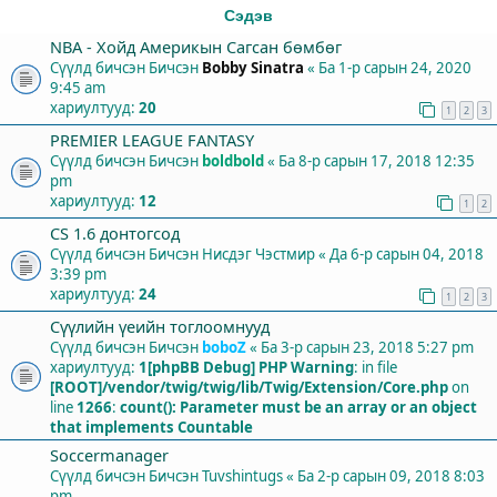
Сэдэв
NBA - Хойд Америкын Сагсан бөмбөг
Сүүлд бичсэн Бичсэн
Bobby Sinatra
«
Ба 1-р сарын 24, 2020
9:45 am
хариултууд:
20
1
2
3
PREMIER LEAGUE FANTASY
Сүүлд бичсэн Бичсэн
boldbold
«
Ба 8-р сарын 17, 2018 12:35
pm
хариултууд:
12
1
2
СS 1.6 донтогсод
Сүүлд бичсэн Бичсэн
Нисдэг Чэстмир
«
Да 6-р сарын 04, 2018
3:39 pm
хариултууд:
24
1
2
3
Сүүлийн үеийн тоглоомнууд
Сүүлд бичсэн Бичсэн
boboZ
«
Ба 3-р сарын 23, 2018 5:27 pm
хариултууд:
1
[phpBB Debug] PHP Warning
: in file
[ROOT]/vendor/twig/twig/lib/Twig/Extension/Core.php
on
line
1266
:
count(): Parameter must be an array or an object
that implements Countable
Soccermanager
Сүүлд бичсэн Бичсэн
Tuvshintugs
«
Ба 2-р сарын 09, 2018 8:03
pm