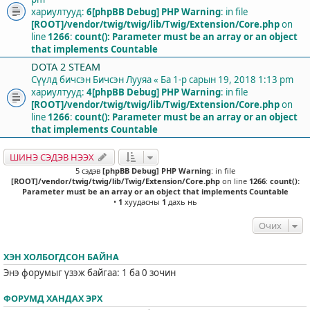
хариултууд:
6
[phpBB Debug] PHP Warning
: in file
[ROOT]/vendor/twig/twig/lib/Twig/Extension/Core.php
on
line
1266
:
count(): Parameter must be an array or an object
that implements Countable
DOTA 2 STEAM
Сүүлд бичсэн Бичсэн
Лууяа
«
Ба 1-р сарын 19, 2018 1:13 pm
хариултууд:
4
[phpBB Debug] PHP Warning
: in file
[ROOT]/vendor/twig/twig/lib/Twig/Extension/Core.php
on
line
1266
:
count(): Parameter must be an array or an object
that implements Countable
ШИНЭ СЭДЭВ НЭЭХ
5 сэдэв
[phpBB Debug] PHP Warning
: in file
[ROOT]/vendor/twig/twig/lib/Twig/Extension/Core.php
on line
1266
:
count():
Parameter must be an array or an object that implements Countable
•
1
хуудасны
1
дахь нь
Очих
ХЭН ХОЛБОГДСОН БАЙНА
Энэ форумыг үзэж байгаа: 1 ба 0 зочин
ФОРУМД ХАНДАХ ЭРХ