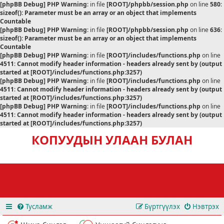
[phpBB Debug] PHP Warning
: in file
[ROOT]/phpbb/session.php
on line
580
:
sizeof(): Parameter must be an array or an object that implements
Countable
[phpBB Debug] PHP Warning
: in file
[ROOT]/phpbb/session.php
on line
636
:
sizeof(): Parameter must be an array or an object that implements
Countable
[phpBB Debug] PHP Warning
: in file
[ROOT]/includes/functions.php
on line
4511
:
Cannot modify header information - headers already sent by (output
started at [ROOT]/includes/functions.php:3257)
[phpBB Debug] PHP Warning
: in file
[ROOT]/includes/functions.php
on line
4511
:
Cannot modify header information - headers already sent by (output
started at [ROOT]/includes/functions.php:3257)
[phpBB Debug] PHP Warning
: in file
[ROOT]/includes/functions.php
on line
4511
:
Cannot modify header information - headers already sent by (output
started at [ROOT]/includes/functions.php:3257)
КОПУУДЫН УЛААН БУЛАН
Тусламж
Бүртгүүлэх
Нэвтрэх