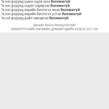
Та энэ форумд шинэ сэдэв нээх
боломжгүй
Та энэ форумд сэдэвт хариулах
боломжгүй
Та энэ форумд өөрийн бичлэгээ засах
боломжгүй
Та энэ форумд өөрийн бичлэгээ устгах
боломжгүй
Та энэ форумд файл хавсаргах
боломжгүй
Дизайн болон Хөгжүүлэлтийг
ЛИВЭРПҮҮЛИЙН ХӨГЖӨӨН ДЭМЖИГЧДИЙН КЛУБ © 2017 ОН