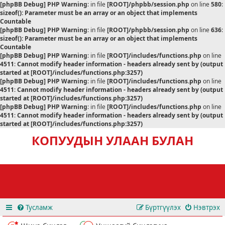
[phpBB Debug] PHP Warning
: in file
[ROOT]/phpbb/session.php
on line
580
:
sizeof(): Parameter must be an array or an object that implements
Countable
[phpBB Debug] PHP Warning
: in file
[ROOT]/phpbb/session.php
on line
636
:
sizeof(): Parameter must be an array or an object that implements
Countable
[phpBB Debug] PHP Warning
: in file
[ROOT]/includes/functions.php
on line
4511
:
Cannot modify header information - headers already sent by (output
started at [ROOT]/includes/functions.php:3257)
[phpBB Debug] PHP Warning
: in file
[ROOT]/includes/functions.php
on line
4511
:
Cannot modify header information - headers already sent by (output
started at [ROOT]/includes/functions.php:3257)
[phpBB Debug] PHP Warning
: in file
[ROOT]/includes/functions.php
on line
4511
:
Cannot modify header information - headers already sent by (output
started at [ROOT]/includes/functions.php:3257)
КОПУУДЫН УЛААН БУЛАН
Тусламж
Бүртгүүлэх
Нэвтрэх