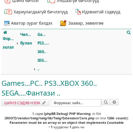
Шинэ бичлэг
Уншаагүй бичлэгүүд
Хариулагдаагүй бичлэгүүд
Идэвхитэй сэдвүүд
Аватор зураг бэлдэх
Заавар, зөвөлгөө
Чөлөөт
Games...PC..
Форумын
булан
PS3..XBOX
эхлэл
360..
SEGA....Фантази
т
..
Games...PC.. PS3..XBOX 360..
SEGA....Фантази ..
Хайлт
Нарийвч
ШИНЭ СЭДЭВ НЭЭХ
5 сэдэв
[phpBB Debug] PHP Warning
: in file
[ROOT]/vendor/twig/twig/lib/Twig/Extension/Core.php
on line
1266
:
count():
Parameter must be an array or an object that implements Countable
•
1
хуудасны
1
дахь нь