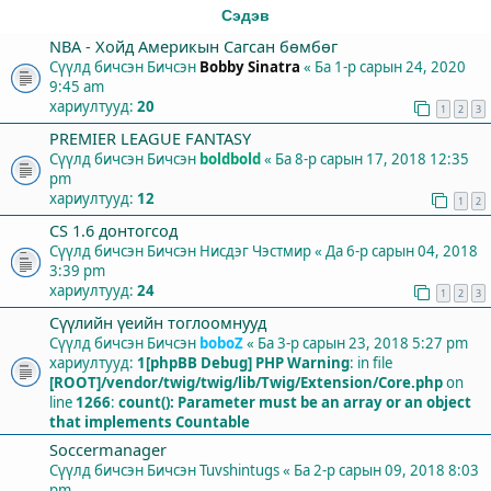
Сэдэв
NBA - Хойд Америкын Сагсан бөмбөг
Сүүлд бичсэн Бичсэн
Bobby Sinatra
«
Ба 1-р сарын 24, 2020
9:45 am
хариултууд:
20
1
2
3
PREMIER LEAGUE FANTASY
Сүүлд бичсэн Бичсэн
boldbold
«
Ба 8-р сарын 17, 2018 12:35
pm
хариултууд:
12
1
2
СS 1.6 донтогсод
Сүүлд бичсэн Бичсэн
Нисдэг Чэстмир
«
Да 6-р сарын 04, 2018
3:39 pm
хариултууд:
24
1
2
3
Сүүлийн үеийн тоглоомнууд
Сүүлд бичсэн Бичсэн
boboZ
«
Ба 3-р сарын 23, 2018 5:27 pm
хариултууд:
1
[phpBB Debug] PHP Warning
: in file
[ROOT]/vendor/twig/twig/lib/Twig/Extension/Core.php
on
line
1266
:
count(): Parameter must be an array or an object
that implements Countable
Soccermanager
Сүүлд бичсэн Бичсэн
Tuvshintugs
«
Ба 2-р сарын 09, 2018 8:03
pm