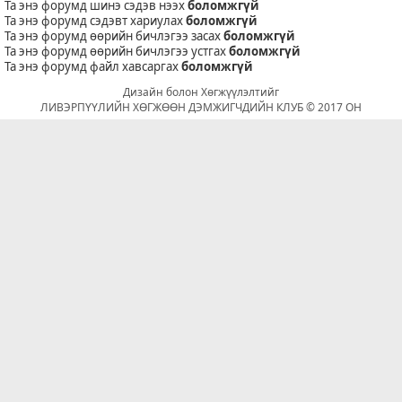
Та энэ форумд шинэ сэдэв нээх
боломжгүй
Та энэ форумд сэдэвт хариулах
боломжгүй
Та энэ форумд өөрийн бичлэгээ засах
боломжгүй
Та энэ форумд өөрийн бичлэгээ устгах
боломжгүй
Та энэ форумд файл хавсаргах
боломжгүй
Дизайн болон Хөгжүүлэлтийг
ЛИВЭРПҮҮЛИЙН ХӨГЖӨӨН ДЭМЖИГЧДИЙН КЛУБ © 2017 ОН