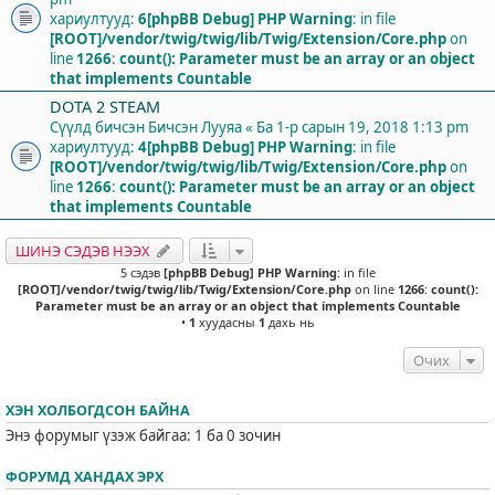
хариултууд:
6
[phpBB Debug] PHP Warning
: in file
[ROOT]/vendor/twig/twig/lib/Twig/Extension/Core.php
on
line
1266
:
count(): Parameter must be an array or an object
that implements Countable
DOTA 2 STEAM
Сүүлд бичсэн Бичсэн
Лууяа
«
Ба 1-р сарын 19, 2018 1:13 pm
хариултууд:
4
[phpBB Debug] PHP Warning
: in file
[ROOT]/vendor/twig/twig/lib/Twig/Extension/Core.php
on
line
1266
:
count(): Parameter must be an array or an object
that implements Countable
ШИНЭ СЭДЭВ НЭЭХ
5 сэдэв
[phpBB Debug] PHP Warning
: in file
[ROOT]/vendor/twig/twig/lib/Twig/Extension/Core.php
on line
1266
:
count():
Parameter must be an array or an object that implements Countable
•
1
хуудасны
1
дахь нь
Очих
ХЭН ХОЛБОГДСОН БАЙНА
Энэ форумыг үзэж байгаа: 1 ба 0 зочин
ФОРУМД ХАНДАХ ЭРХ