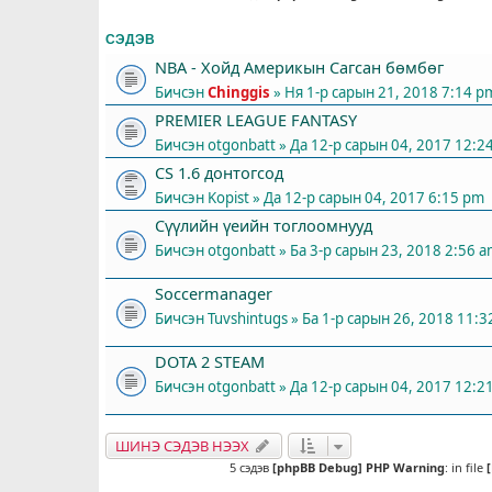
СЭДЭВ
NBA - Хойд Америкын Сагсан бөмбөг
Бичсэн
Chinggis
» Ня 1-р сарын 21, 2018 7:14 p
PREMIER LEAGUE FANTASY
Бичсэн
otgonbatt
» Да 12-р сарын 04, 2017 12:2
СS 1.6 донтогсод
Бичсэн
Kopist
» Да 12-р сарын 04, 2017 6:15 pm
Сүүлийн үеийн тоглоомнууд
Бичсэн
otgonbatt
» Ба 3-р сарын 23, 2018 2:56 
Soccermanager
Бичсэн
Tuvshintugs
» Ба 1-р сарын 26, 2018 11:
DOTA 2 STEAM
Бичсэн
otgonbatt
» Да 12-р сарын 04, 2017 12:2
ШИНЭ СЭДЭВ НЭЭХ
5 сэдэв
[phpBB Debug] PHP Warning
: in file