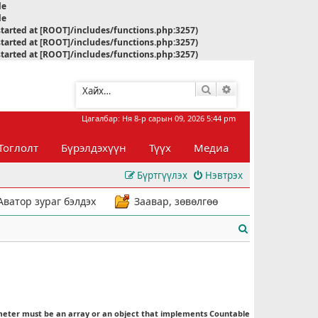
le
le
started at [ROOT]/includes/functions.php:3257)
started at [ROOT]/includes/functions.php:3257)
started at [ROOT]/includes/functions.php:3257)
Хайлт
Нарийвчилсан хай
Цагалбар: Ня 8-р сарын 09, 2026 5:44 pm
Тоглолт
Бүрэлдэхүүн
Түүх
Медиа
Бүртгүүлэх
Нэвтрэх
Аватор зураг бэлдэх
Заавар, зөвөлгөө
Х
а
й
л
meter must be an array or an object that implements Countable
т