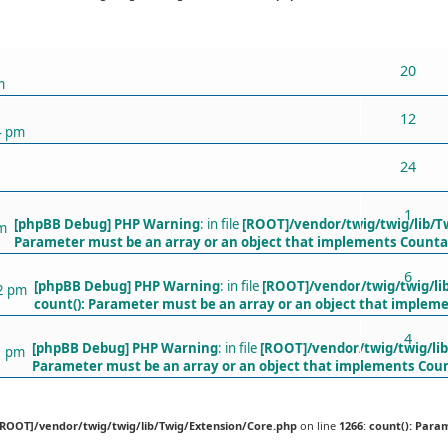
ХАРИУЛТУУД
20
m
12
4 pm
24
1
[phpBB Debug] PHP Warning
: in file
[ROOT]/vendor/twig/twig/lib/T
am
Parameter must be an array or an object that implements Counta
6
[phpBB Debug] PHP Warning
: in file
[ROOT]/vendor/twig/twig/li
32 pm
count(): Parameter must be an array or an object that implem
4
[phpBB Debug] PHP Warning
: in file
[ROOT]/vendor/twig/twig/li
1 pm
Parameter must be an array or an object that implements Cou
[ROOT]/vendor/twig/twig/lib/Twig/Extension/Core.php
on line
1266
:
count(): Para