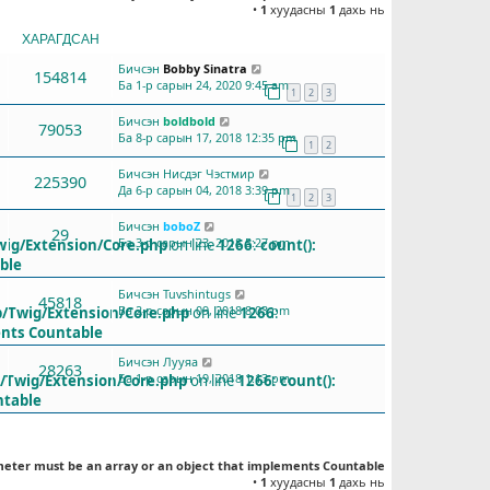
•
1
хуудасны
1
дахь нь
ХАРАГДСАН
СҮҮЛД БИЧСЭН
Бичсэн
Bobby Sinatra
154814
Ба 1-р сарын 24, 2020 9:45 am
1
2
3
Бичсэн
boldbold
79053
Ба 8-р сарын 17, 2018 12:35 pm
1
2
Бичсэн
Нисдэг Чэстмир
225390
Да 6-р сарын 04, 2018 3:39 pm
1
2
3
Бичсэн
boboZ
29
Ба 3-р сарын 23, 2018 5:27 pm
wig/Extension/Core.php
on line
1266
:
count():
ble
Бичсэн
Tuvshintugs
45818
Ба 2-р сарын 09, 2018 8:03 pm
b/Twig/Extension/Core.php
on line
1266
:
ents Countable
Бичсэн
Лууяа
28263
Ба 1-р сарын 19, 2018 1:13 pm
b/Twig/Extension/Core.php
on line
1266
:
count():
ntable
meter must be an array or an object that implements Countable
•
1
хуудасны
1
дахь нь