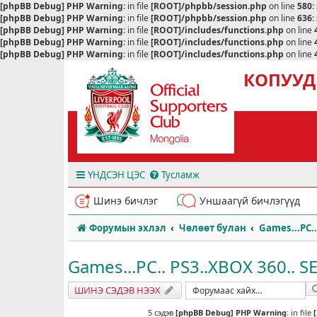
[phpBB Debug] PHP Warning
: in file
[ROOT]/phpbb/session.php
on line
580
:
[phpBB Debug] PHP Warning
: in file
[ROOT]/phpbb/session.php
on line
636
:
[phpBB Debug] PHP Warning
: in file
[ROOT]/includes/functions.php
on line
[phpBB Debug] PHP Warning
: in file
[ROOT]/includes/functions.php
on line
[phpBB Debug] PHP Warning
: in file
[ROOT]/includes/functions.php
on line
КОПУУД
ҮНДСЭН ЦЭС
Тусламж
Шинэ бичлэг
Уншаагүй бичлэгүүд
Форумын эхлэл
Чөлөөт булан
Games...PC..
Games...PC.. PS3..XBOX 360.. SE
ШИНЭ СЭДЭВ НЭЭХ
5 сэдэв
[phpBB Debug] PHP Warning
: in file