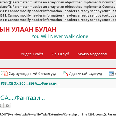
sizeof(): Parameter must be an array or an object that implements Countab
sizeof(): Parameter must be an array or an object that implements Countab
4511
:
Cannot modify header information - headers already sent by (output 
4511
:
Cannot modify header information - headers already sent by (output 
4511
:
Cannot modify header information - headers already sent by (output 
ЫН УЛААН БУЛАН
You Will Never Walk Alone
Үндсэн сайт
Фэн Клуб
Мэдээ мэдээлэл
Хариулагдаагүй бичлэгүүд
Идэвхитэй сэдвүүд
 PS3..XBOX 360.. SEGA....Фантази ..
GA....Фантази ..
Хайлт
Нарийвчилсан хайлт
[ROOT]/vendor/twig/twig/lib/Twig/Extension/Core.php
on line
1266
:
count(): Para