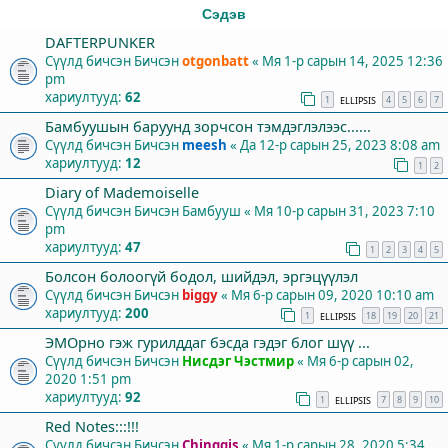
Сэдэв
DAFTERPUNKER
Сүүлд бичсэн Бичсэн
otgonbatt
«
Мя 1-р сарын 14, 2025 12:36
pm
хариултууд:
62
1
4
5
6
7
ELLIPSIS
Бамбуушын баруунд зорчсон тэмдэглэлээс......
Сүүлд бичсэн Бичсэн
meesh
«
Да 12-р сарын 25, 2023 8:08 am
хариултууд:
12
1
2
Diary of Mademoiselle
Сүүлд бичсэн Бичсэн
Бамбууш
«
Мя 10-р сарын 31, 2023 7:10
pm
хариултууд:
47
1
2
3
4
5
Болсон болоогүй бодол, шийдэл, эргэцүүлэл
Сүүлд бичсэн Бичсэн
biggy
«
Мя 6-р сарын 09, 2020 10:10 am
хариултууд:
200
1
18
19
20
21
ELLIPSIS
ЭМОрно гэж гурилддаг бэсда гэдэг блог шүү ...
Сүүлд бичсэн Бичсэн
Нисдэг Чэстмир
«
Мя 6-р сарын 02,
2020 1:51 pm
хариултууд:
92
1
7
8
9
10
ELLIPSIS
Red Notes:::!!!
Сүүлд бичсэн Бичсэн
Chinggis
«
Мя 1-р сарын 28, 2020 5:34