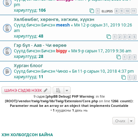
pm
хариултууд:
106
1
8
9
10
11
ELLIPSIS
Хөлбөмбөг, хөрөнгө, хөгжим, хүүхэн
Сүүлд бичсэн Бичсэн
meesh
«
Мя 12-р сарын 31, 2019 10:26
am
хариултууд:
48
1
2
3
4
5
Гэр бүл - Аав - Чи өөрөө
Сүүлд бичсэн Бичсэн
biggy
«
Мя 9-р сарын 17, 2019 9:36 am
хариултууд:
28
1
2
3
Хурган блоог
Сүүлд бичсэн Бичсэн
Чинзо
«
Бя 11-р сарын 10, 2018 4:37 pm
хариултууд:
11
1
2
ШИНЭ СЭДЭВ НЭЭХ
9 сэдэв
[phpBB Debug] PHP Warning
: in file
[ROOT]/vendor/twig/twig/lib/Twig/Extension/Core.php
on line
1266
:
count():
Parameter must be an array or an object that implements Countable
•
1
хуудасны
1
дахь нь
Очих
ХЭН ХОЛБОГДСОН БАЙНА