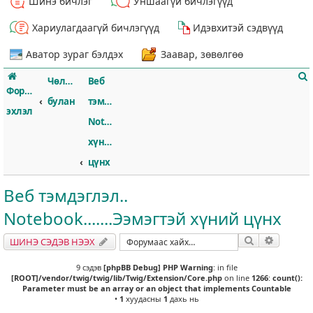
Шинэ бичлэг
Уншаагүй бичлэгүүд
Хариулагдаагүй бичлэгүүд
Идэвхитэй сэдвүүд
Аватор зураг бэлдэх
Заавар, зөвөлгөө
Чөлөөт
Веб
Форумын
булан
тэмдэглэл..
эхлэл
Notebook.......Ээмэгтэй
хүний
т
цүнх
Веб тэмдэглэл..
Notebook.......Ээмэгтэй хүний цүнх
Хайлт
Нарийвч
ШИНЭ СЭДЭВ НЭЭХ
9 сэдэв
[phpBB Debug] PHP Warning
: in file
[ROOT]/vendor/twig/twig/lib/Twig/Extension/Core.php
on line
1266
:
count():
Parameter must be an array or an object that implements Countable
•
1
хуудасны
1
дахь нь