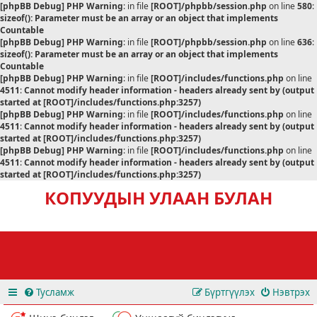
[phpBB Debug] PHP Warning
: in file
[ROOT]/phpbb/session.php
on line
580
:
sizeof(): Parameter must be an array or an object that implements
Countable
[phpBB Debug] PHP Warning
: in file
[ROOT]/phpbb/session.php
on line
636
:
sizeof(): Parameter must be an array or an object that implements
Countable
[phpBB Debug] PHP Warning
: in file
[ROOT]/includes/functions.php
on line
4511
:
Cannot modify header information - headers already sent by (output
started at [ROOT]/includes/functions.php:3257)
[phpBB Debug] PHP Warning
: in file
[ROOT]/includes/functions.php
on line
4511
:
Cannot modify header information - headers already sent by (output
started at [ROOT]/includes/functions.php:3257)
[phpBB Debug] PHP Warning
: in file
[ROOT]/includes/functions.php
on line
4511
:
Cannot modify header information - headers already sent by (output
started at [ROOT]/includes/functions.php:3257)
КОПУУДЫН УЛААН БУЛАН
Тусламж
Бүртгүүлэх
Нэвтрэх