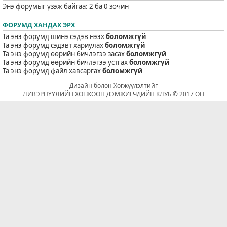
Энэ форумыг үзэж байгаа: 2 ба 0 зочин
ФОРУМД ХАНДАХ ЭРХ
Та энэ форумд шинэ сэдэв нээх
боломжгүй
Та энэ форумд сэдэвт хариулах
боломжгүй
Та энэ форумд өөрийн бичлэгээ засах
боломжгүй
Та энэ форумд өөрийн бичлэгээ устгах
боломжгүй
Та энэ форумд файл хавсаргах
боломжгүй
Дизайн болон Хөгжүүлэлтийг
ЛИВЭРПҮҮЛИЙН ХӨГЖӨӨН ДЭМЖИГЧДИЙН КЛУБ © 2017 ОН