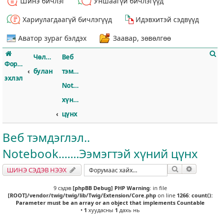
Шинэ бичлэг
Уншаагүй бичлэгүүд
Хариулагдаагүй бичлэгүүд
Идэвхитэй сэдвүүд
Аватор зураг бэлдэх
Заавар, зөвөлгөө
Чөлөөт
Веб
Форумын
булан
тэмдэглэл..
эхлэл
Notebook.......Ээмэгтэй
хүний
т
цүнх
Веб тэмдэглэл..
Notebook.......Ээмэгтэй хүний цүнх
Хайлт
Нарийвч
ШИНЭ СЭДЭВ НЭЭХ
9 сэдэв
[phpBB Debug] PHP Warning
: in file
[ROOT]/vendor/twig/twig/lib/Twig/Extension/Core.php
on line
1266
:
count():
Parameter must be an array or an object that implements Countable
•
1
хуудасны
1
дахь нь