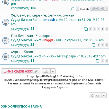
pm
хариултууд:
106
1
8
9
10
11
ELLIPSIS
Хөлбөмбөг, хөрөнгө, хөгжим, хүүхэн
Сүүлд бичсэн Бичсэн
meesh
«
Мя 12-р сарын 31, 2019 10:26
am
хариултууд:
48
1
2
3
4
5
Гэр бүл - Аав - Чи өөрөө
Сүүлд бичсэн Бичсэн
biggy
«
Мя 9-р сарын 17, 2019 9:36 am
хариултууд:
28
1
2
3
Хурган блоог
Сүүлд бичсэн Бичсэн
Чинзо
«
Бя 11-р сарын 10, 2018 4:37 pm
хариултууд:
11
1
2
ШИНЭ СЭДЭВ НЭЭХ
9 сэдэв
[phpBB Debug] PHP Warning
: in file
[ROOT]/vendor/twig/twig/lib/Twig/Extension/Core.php
on line
1266
:
count():
Parameter must be an array or an object that implements Countable
•
1
хуудасны
1
дахь нь
Очих
ХЭН ХОЛБОГДСОН БАЙНА