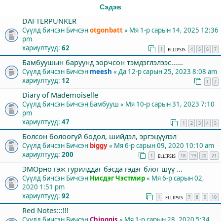
Сэдэв
DAFTERPUNKER
Сүүлд бичсэн Бичсэн
otgonbatt
«
Мя 1-р сарын 14, 2025 12:36
pm
хариултууд:
62
1
4
5
6
7
ELLIPSIS
Бамбуушын баруунд зорчсон тэмдэглэлээс......
Сүүлд бичсэн Бичсэн
meesh
«
Да 12-р сарын 25, 2023 8:08 am
хариултууд:
12
1
2
Diary of Mademoiselle
Сүүлд бичсэн Бичсэн
Бамбууш
«
Мя 10-р сарын 31, 2023 7:10
pm
хариултууд:
47
1
2
3
4
5
Болсон болоогүй бодол, шийдэл, эргэцүүлэл
Сүүлд бичсэн Бичсэн
biggy
«
Мя 6-р сарын 09, 2020 10:10 am
хариултууд:
200
1
18
19
20
21
ELLIPSIS
ЭМОрно гэж гурилддаг бэсда гэдэг блог шүү ...
Сүүлд бичсэн Бичсэн
Нисдэг Чэстмир
«
Мя 6-р сарын 02,
2020 1:51 pm
хариултууд:
92
1
7
8
9
10
ELLIPSIS
Red Notes:::!!!
Сүүлд бичсэн Бичсэн
Chinggis
«
Мя 1-р сарын 28, 2020 5:34