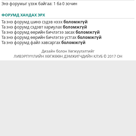
Энэ форумыг үзэж байгаа: 1 ба 0 зочин
ФОРУМД ХАНДАХ ЭРХ
Та энэ форумд шинэ сэдэв нээх
боломжгүй
Та энэ форумд сэдэвт хариулах
боломжгүй
Та энэ форумд өөрийн бичлэгээ засах
боломжгүй
Та энэ форумд өөрийн бичлэгээ устгах
боломжгүй
Та энэ форумд файл хавсаргах
боломжгүй
Дизайн болон Хөгжүүлэлтийг
ЛИВЭРПҮҮЛИЙН ХӨГЖӨӨН ДЭМЖИГЧДИЙН КЛУБ © 2017 ОН