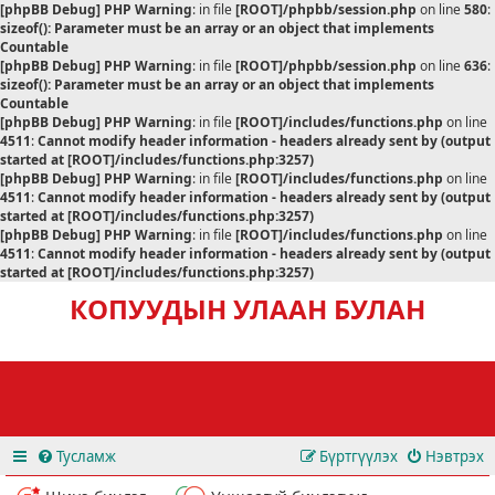
[phpBB Debug] PHP Warning
: in file
[ROOT]/phpbb/session.php
on line
580
:
sizeof(): Parameter must be an array or an object that implements
Countable
[phpBB Debug] PHP Warning
: in file
[ROOT]/phpbb/session.php
on line
636
:
sizeof(): Parameter must be an array or an object that implements
Countable
[phpBB Debug] PHP Warning
: in file
[ROOT]/includes/functions.php
on line
4511
:
Cannot modify header information - headers already sent by (output
started at [ROOT]/includes/functions.php:3257)
[phpBB Debug] PHP Warning
: in file
[ROOT]/includes/functions.php
on line
4511
:
Cannot modify header information - headers already sent by (output
started at [ROOT]/includes/functions.php:3257)
[phpBB Debug] PHP Warning
: in file
[ROOT]/includes/functions.php
on line
4511
:
Cannot modify header information - headers already sent by (output
started at [ROOT]/includes/functions.php:3257)
КОПУУДЫН УЛААН БУЛАН
Тусламж
Бүртгүүлэх
Нэвтрэх