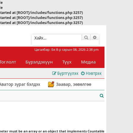
le
le
started at [ROOT]/includes/functions.php:3257)
started at [ROOT]/includes/functions.php:3257)
started at [ROOT]/includes/functions.php:3257)
Хайлт
Нарийвчилсан хай
Цагалбар: Бя 8-р сарын 08, 2026 2:38 pm
Тоглолт
Бүрэлдэхүүн
Түүх
Медиа
Бүртгүүлэх
Нэвтрэх
Аватор зураг бэлдэх
Заавар, зөвөлгөө
Х
а
й
л
meter must be an array or an object that implements Countable
т