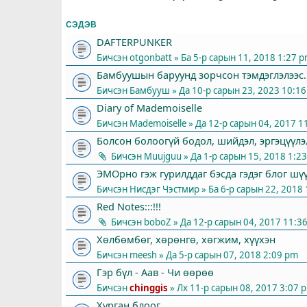
СЭДЭВ
DAFTERPUNKER
Бичсэн
otgonbatt
» Ба 5-р сарын 11, 2018 1:27 
Бамбуушын баруунд зорчсон тэмдэглэлээс...
Бичсэн
Бамбууш
» Да 10-р сарын 23, 2023 10:1
Diary of Mademoiselle
Бичсэн
Mademoiselle
» Да 12-р сарын 04, 2017 1
Болсон болоогүй бодол, шийдэл, эргэцүүлэ
Бичсэн
Muujguu
» Да 1-р сарын 15, 2018 1:2
ЭМОрно гэж гурилддаг бэсда гэдэг блог шүү 
Бичсэн
Нисдэг Чэстмир
» Ба 6-р сарын 22, 2018
Red Notes:::!!!
Бичсэн
boboZ
» Да 12-р сарын 04, 2017 11:3
Хөлбөмбөг, хөрөнгө, хөгжим, хүүхэн
Бичсэн
meesh
» Да 5-р сарын 07, 2018 2:09 pm
Гэр бүл - Аав - Чи өөрөө
Бичсэн
chinggis
» Лх 11-р сарын 08, 2017 3:07 
Хурган блоог