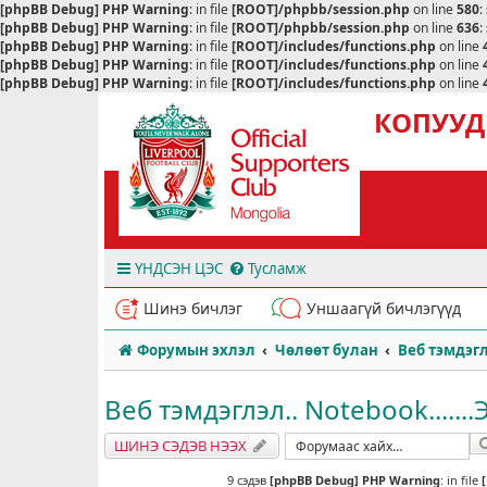
[phpBB Debug] PHP Warning
: in file
[ROOT]/phpbb/session.php
on line
580
:
[phpBB Debug] PHP Warning
: in file
[ROOT]/phpbb/session.php
on line
636
:
[phpBB Debug] PHP Warning
: in file
[ROOT]/includes/functions.php
on line
[phpBB Debug] PHP Warning
: in file
[ROOT]/includes/functions.php
on line
[phpBB Debug] PHP Warning
: in file
[ROOT]/includes/functions.php
on line
КОПУУД
ҮНДСЭН ЦЭС
Тусламж
Шинэ бичлэг
Уншаагүй бичлэгүүд
Форумын эхлэл
Чөлөөт булан
Веб тэмдэгл
Веб тэмдэглэл.. Notebook......
ШИНЭ СЭДЭВ НЭЭХ
9 сэдэв
[phpBB Debug] PHP Warning
: in file