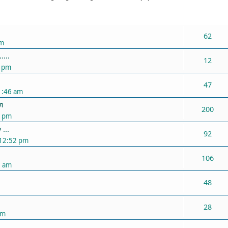
ХАРИУЛТУУД
62
pm
...
12
6 pm
47
1:46 am
л
200
3 pm
...
92
 12:52 pm
106
6 am
48
28
pm