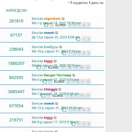
•
1
хуудасны
1
дахь нь
ХАРАГДСАН
СҮҮЛД БИЧСЭН
Бичсэн
otgonbatt
281810
Мя 1-р сарын 14, 2025 12:36 pm
1
3
4
5
6
7
ELLIPSIS
Бичсэн
meesh
67137
Да 12-р сарын 25, 2023 8:08 am
1
2
Бичсэн
Бамбууш
238043
Мя 10-р сарын 31, 2023 7:10 pm
1
2
3
4
5
Бичсэн
biggy
1880207
Мя 6-р сарын 09, 2020 10:10 am
1
17
18
19
20
21
ELLIPSIS
Бичсэн
Нисдэг Чэстмир
842935
Мя 6-р сарын 02, 2020 1:51 pm
1
6
7
8
9
10
ELLIPSIS
Бичсэн
Chinggis
3085447
Мя 1-р сарын 28, 2020 5:34 pm
1
7
8
9
10
11
ELLIPSIS
Бичсэн
meesh
677054
Мя 12-р сарын 31, 2019 10:26 am
1
2
3
4
5
Бичсэн
biggy
219751
Мя 9-р сарын 17, 2019 9:36 am
1
2
3
Бичсэн
Чинзо