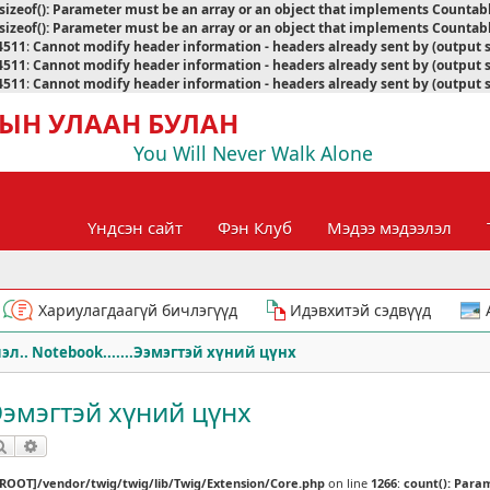
sizeof(): Parameter must be an array or an object that implements Countab
sizeof(): Parameter must be an array or an object that implements Countab
4511
:
Cannot modify header information - headers already sent by (output 
4511
:
Cannot modify header information - headers already sent by (output 
4511
:
Cannot modify header information - headers already sent by (output 
ЫН УЛААН БУЛАН
You Will Never Walk Alone
Үндсэн сайт
Фэн Клуб
Мэдээ мэдээлэл
Хариулагдаагүй бичлэгүүд
Идэвхитэй сэдвүүд
эл.. Notebook.......Ээмэгтэй хүний цүнх
.Ээмэгтэй хүний цүнх
Хайлт
Нарийвчилсан хайлт
[ROOT]/vendor/twig/twig/lib/Twig/Extension/Core.php
on line
1266
:
count(): Para