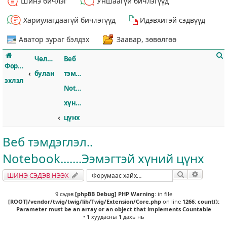
Шинэ бичлэг
Уншаагүй бичлэгүүд
Хариулагдаагүй бичлэгүүд
Идэвхитэй сэдвүүд
Аватор зураг бэлдэх
Заавар, зөвөлгөө
Чөлөөт
Веб
Форумын
булан
тэмдэглэл..
эхлэл
Notebook.......Ээмэгтэй
хүний
т
цүнх
Веб тэмдэглэл..
Notebook.......Ээмэгтэй хүний цүнх
Хайлт
Нарийвч
ШИНЭ СЭДЭВ НЭЭХ
9 сэдэв
[phpBB Debug] PHP Warning
: in file
[ROOT]/vendor/twig/twig/lib/Twig/Extension/Core.php
on line
1266
:
count():
Parameter must be an array or an object that implements Countable
•
1
хуудасны
1
дахь нь