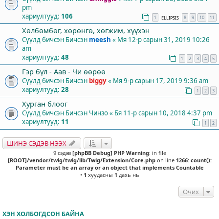
pm
хариултууд:
106
1
8
9
10
11
ELLIPSIS
Хөлбөмбөг, хөрөнгө, хөгжим, хүүхэн
Сүүлд бичсэн Бичсэн
meesh
«
Мя 12-р сарын 31, 2019 10:26
am
хариултууд:
48
1
2
3
4
5
Гэр бүл - Аав - Чи өөрөө
Сүүлд бичсэн Бичсэн
biggy
«
Мя 9-р сарын 17, 2019 9:36 am
хариултууд:
28
1
2
3
Хурган блоог
Сүүлд бичсэн Бичсэн
Чинзо
«
Бя 11-р сарын 10, 2018 4:37 pm
хариултууд:
11
1
2
ШИНЭ СЭДЭВ НЭЭХ
9 сэдэв
[phpBB Debug] PHP Warning
: in file
[ROOT]/vendor/twig/twig/lib/Twig/Extension/Core.php
on line
1266
:
count():
Parameter must be an array or an object that implements Countable
•
1
хуудасны
1
дахь нь
Очих
ХЭН ХОЛБОГДСОН БАЙНА