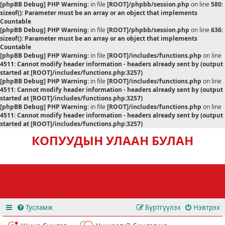
[phpBB Debug] PHP Warning
: in file
[ROOT]/phpbb/session.php
on line
580
:
sizeof(): Parameter must be an array or an object that implements
Countable
[phpBB Debug] PHP Warning
: in file
[ROOT]/phpbb/session.php
on line
636
:
sizeof(): Parameter must be an array or an object that implements
Countable
[phpBB Debug] PHP Warning
: in file
[ROOT]/includes/functions.php
on line
4511
:
Cannot modify header information - headers already sent by (output
started at [ROOT]/includes/functions.php:3257)
[phpBB Debug] PHP Warning
: in file
[ROOT]/includes/functions.php
on line
4511
:
Cannot modify header information - headers already sent by (output
started at [ROOT]/includes/functions.php:3257)
[phpBB Debug] PHP Warning
: in file
[ROOT]/includes/functions.php
on line
4511
:
Cannot modify header information - headers already sent by (output
started at [ROOT]/includes/functions.php:3257)
КОПУУДЫН УЛААН БУЛАН
Тусламж
Бүртгүүлэх
Нэвтрэх