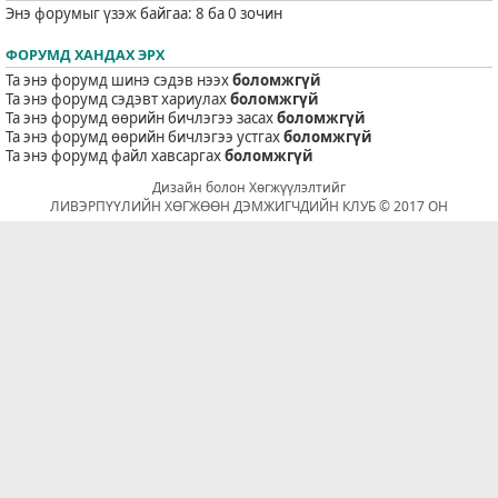
Энэ форумыг үзэж байгаа: 8 ба 0 зочин
ФОРУМД ХАНДАХ ЭРХ
Та энэ форумд шинэ сэдэв нээх
боломжгүй
Та энэ форумд сэдэвт хариулах
боломжгүй
Та энэ форумд өөрийн бичлэгээ засах
боломжгүй
Та энэ форумд өөрийн бичлэгээ устгах
боломжгүй
Та энэ форумд файл хавсаргах
боломжгүй
Дизайн болон Хөгжүүлэлтийг
ЛИВЭРПҮҮЛИЙН ХӨГЖӨӨН ДЭМЖИГЧДИЙН КЛУБ © 2017 ОН