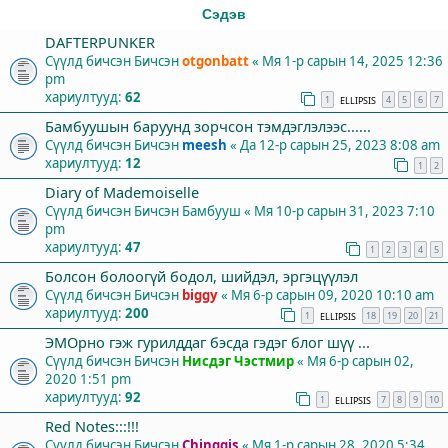
Сэдэв
DAFTERPUNKER
Сүүлд бичсэн Бичсэн
otgonbatt
«
Мя 1-р сарын 14, 2025 12:36
pm
хариултууд:
62
1
4
5
6
7
ELLIPSIS
Бамбуушын баруунд зорчсон тэмдэглэлээс......
Сүүлд бичсэн Бичсэн
meesh
«
Да 12-р сарын 25, 2023 8:08 am
хариултууд:
12
1
2
Diary of Mademoiselle
Сүүлд бичсэн Бичсэн
Бамбууш
«
Мя 10-р сарын 31, 2023 7:10
pm
хариултууд:
47
1
2
3
4
5
Болсон болоогүй бодол, шийдэл, эргэцүүлэл
Сүүлд бичсэн Бичсэн
biggy
«
Мя 6-р сарын 09, 2020 10:10 am
хариултууд:
200
1
18
19
20
21
ELLIPSIS
ЭМОрно гэж гурилддаг бэсда гэдэг блог шүү ...
Сүүлд бичсэн Бичсэн
Нисдэг Чэстмир
«
Мя 6-р сарын 02,
2020 1:51 pm
хариултууд:
92
1
7
8
9
10
ELLIPSIS
Red Notes:::!!!
Сүүлд бичсэн Бичсэн
Chinggis
«
Мя 1-р сарын 28, 2020 5:34