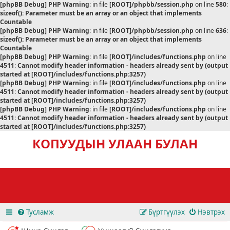
[phpBB Debug] PHP Warning
: in file
[ROOT]/phpbb/session.php
on line
580
:
sizeof(): Parameter must be an array or an object that implements
Countable
[phpBB Debug] PHP Warning
: in file
[ROOT]/phpbb/session.php
on line
636
:
sizeof(): Parameter must be an array or an object that implements
Countable
[phpBB Debug] PHP Warning
: in file
[ROOT]/includes/functions.php
on line
4511
:
Cannot modify header information - headers already sent by (output
started at [ROOT]/includes/functions.php:3257)
[phpBB Debug] PHP Warning
: in file
[ROOT]/includes/functions.php
on line
4511
:
Cannot modify header information - headers already sent by (output
started at [ROOT]/includes/functions.php:3257)
[phpBB Debug] PHP Warning
: in file
[ROOT]/includes/functions.php
on line
4511
:
Cannot modify header information - headers already sent by (output
started at [ROOT]/includes/functions.php:3257)
КОПУУДЫН УЛААН БУЛАН
Тусламж
Бүртгүүлэх
Нэвтрэх