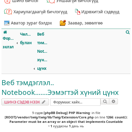
Шинэ бичлэг
Уншаагүй бичлэгүүд
Хариулагдаагүй бичлэгүүд
Идэвхитэй сэдвүүд
Аватор зураг бэлдэх
Заавар, зөвөлгөө
Чөлөөт
Веб
Форумын
булан
тэмдэглэл..
эхлэл
Notebook.......Ээмэгтэй
хүний
т
цүнх
Веб тэмдэглэл..
Notebook.......Ээмэгтэй хүний цүнх
Хайлт
Нарийвч
ШИНЭ СЭДЭВ НЭЭХ
9 сэдэв
[phpBB Debug] PHP Warning
: in file
[ROOT]/vendor/twig/twig/lib/Twig/Extension/Core.php
on line
1266
:
count():
Parameter must be an array or an object that implements Countable
•
1
хуудасны
1
дахь нь