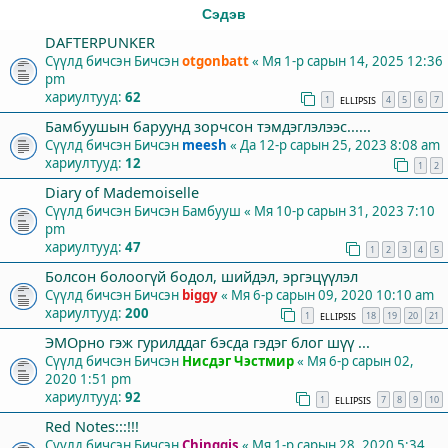
Сэдэв
DAFTERPUNKER
Сүүлд бичсэн Бичсэн
otgonbatt
«
Мя 1-р сарын 14, 2025 12:36
pm
хариултууд:
62
1
4
5
6
7
ELLIPSIS
Бамбуушын баруунд зорчсон тэмдэглэлээс......
Сүүлд бичсэн Бичсэн
meesh
«
Да 12-р сарын 25, 2023 8:08 am
хариултууд:
12
1
2
Diary of Mademoiselle
Сүүлд бичсэн Бичсэн
Бамбууш
«
Мя 10-р сарын 31, 2023 7:10
pm
хариултууд:
47
1
2
3
4
5
Болсон болоогүй бодол, шийдэл, эргэцүүлэл
Сүүлд бичсэн Бичсэн
biggy
«
Мя 6-р сарын 09, 2020 10:10 am
хариултууд:
200
1
18
19
20
21
ELLIPSIS
ЭМОрно гэж гурилддаг бэсда гэдэг блог шүү ...
Сүүлд бичсэн Бичсэн
Нисдэг Чэстмир
«
Мя 6-р сарын 02,
2020 1:51 pm
хариултууд:
92
1
7
8
9
10
ELLIPSIS
Red Notes:::!!!
Сүүлд бичсэн Бичсэн
Chinggis
«
Мя 1-р сарын 28, 2020 5:34