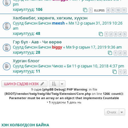
pm
хариултууд:
106
1
8
9
10
11
ELLIPSIS
Хөлбөмбөг, хөрөнгө, хөгжим, хүүхэн
Сүүлд бичсэн Бичсэн
meesh
«
Мя 12-р сарын 31, 2019 10:26
am
хариултууд:
48
1
2
3
4
5
Гэр бүл - Аав - Чи өөрөө
Сүүлд бичсэн Бичсэн
biggy
«
Мя 9-р сарын 17, 2019 9:36 am
хариултууд:
28
1
2
3
Хурган блоог
Сүүлд бичсэн Бичсэн
Чинзо
«
Бя 11-р сарын 10, 2018 4:37 pm
хариултууд:
11
1
2
ШИНЭ СЭДЭВ НЭЭХ
9 сэдэв
[phpBB Debug] PHP Warning
: in file
[ROOT]/vendor/twig/twig/lib/Twig/Extension/Core.php
on line
1266
:
count():
Parameter must be an array or an object that implements Countable
•
1
хуудасны
1
дахь нь
Очих
ХЭН ХОЛБОГДСОН БАЙНА