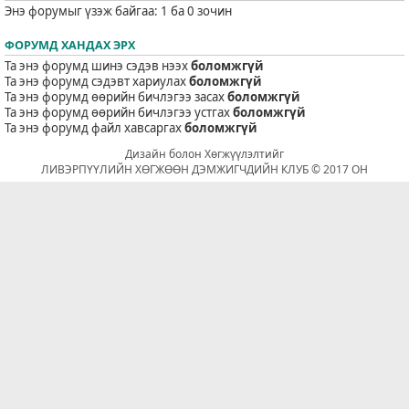
Энэ форумыг үзэж байгаа: 1 ба 0 зочин
ФОРУМД ХАНДАХ ЭРХ
Та энэ форумд шинэ сэдэв нээх
боломжгүй
Та энэ форумд сэдэвт хариулах
боломжгүй
Та энэ форумд өөрийн бичлэгээ засах
боломжгүй
Та энэ форумд өөрийн бичлэгээ устгах
боломжгүй
Та энэ форумд файл хавсаргах
боломжгүй
Дизайн болон Хөгжүүлэлтийг
ЛИВЭРПҮҮЛИЙН ХӨГЖӨӨН ДЭМЖИГЧДИЙН КЛУБ © 2017 ОН