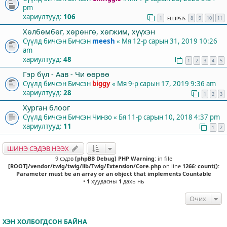
pm
хариултууд:
106
1
8
9
10
11
ELLIPSIS
Хөлбөмбөг, хөрөнгө, хөгжим, хүүхэн
Сүүлд бичсэн Бичсэн
meesh
«
Мя 12-р сарын 31, 2019 10:26
am
хариултууд:
48
1
2
3
4
5
Гэр бүл - Аав - Чи өөрөө
Сүүлд бичсэн Бичсэн
biggy
«
Мя 9-р сарын 17, 2019 9:36 am
хариултууд:
28
1
2
3
Хурган блоог
Сүүлд бичсэн Бичсэн
Чинзо
«
Бя 11-р сарын 10, 2018 4:37 pm
хариултууд:
11
1
2
ШИНЭ СЭДЭВ НЭЭХ
9 сэдэв
[phpBB Debug] PHP Warning
: in file
[ROOT]/vendor/twig/twig/lib/Twig/Extension/Core.php
on line
1266
:
count():
Parameter must be an array or an object that implements Countable
•
1
хуудасны
1
дахь нь
Очих
ХЭН ХОЛБОГДСОН БАЙНА