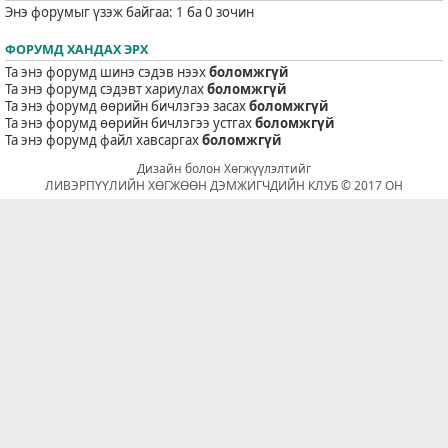
Энэ форумыг үзэж байгаа: 1 ба 0 зочин
ФОРУМД ХАНДАХ ЭРХ
Та энэ форумд шинэ сэдэв нээх
боломжгүй
Та энэ форумд сэдэвт хариулах
боломжгүй
Та энэ форумд өөрийн бичлэгээ засах
боломжгүй
Та энэ форумд өөрийн бичлэгээ устгах
боломжгүй
Та энэ форумд файл хавсаргах
боломжгүй
Дизайн болон Хөгжүүлэлтийг
ЛИВЭРПҮҮЛИЙН ХӨГЖӨӨН ДЭМЖИГЧДИЙН КЛУБ © 2017 ОН