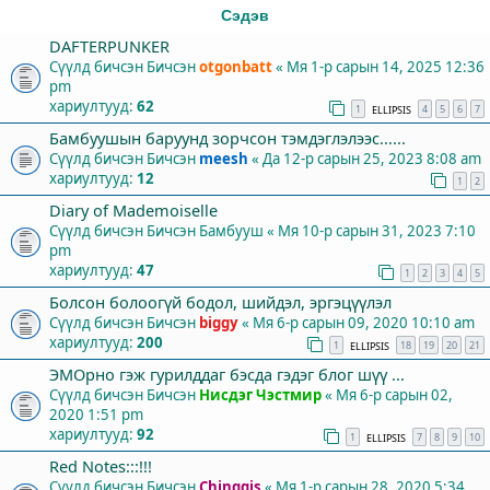
Сэдэв
DAFTERPUNKER
Сүүлд бичсэн Бичсэн
otgonbatt
«
Мя 1-р сарын 14, 2025 12:36
pm
хариултууд:
62
1
4
5
6
7
ELLIPSIS
Бамбуушын баруунд зорчсон тэмдэглэлээс......
Сүүлд бичсэн Бичсэн
meesh
«
Да 12-р сарын 25, 2023 8:08 am
хариултууд:
12
1
2
Diary of Mademoiselle
Сүүлд бичсэн Бичсэн
Бамбууш
«
Мя 10-р сарын 31, 2023 7:10
pm
хариултууд:
47
1
2
3
4
5
Болсон болоогүй бодол, шийдэл, эргэцүүлэл
Сүүлд бичсэн Бичсэн
biggy
«
Мя 6-р сарын 09, 2020 10:10 am
хариултууд:
200
1
18
19
20
21
ELLIPSIS
ЭМОрно гэж гурилддаг бэсда гэдэг блог шүү ...
Сүүлд бичсэн Бичсэн
Нисдэг Чэстмир
«
Мя 6-р сарын 02,
2020 1:51 pm
хариултууд:
92
1
7
8
9
10
ELLIPSIS
Red Notes:::!!!
Сүүлд бичсэн Бичсэн
Chinggis
«
Мя 1-р сарын 28, 2020 5:34