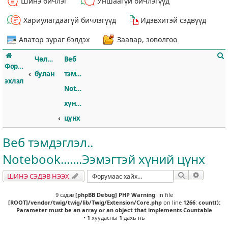
Шинэ бичлэг
Уншаагүй бичлэгүүд
Хариулагдаагүй бичлэгүүд
Идэвхитэй сэдвүүд
Аватор зураг бэлдэх
Заавар, зөвөлгөө
Чөлөөт
Веб
Форумын
булан
тэмдэглэл..
эхлэл
Notebook.......Ээмэгтэй
хүний
т
цүнх
Веб тэмдэглэл..
Notebook.......Ээмэгтэй хүний цүнх
Хайлт
Нарийвч
ШИНЭ СЭДЭВ НЭЭХ
9 сэдэв
[phpBB Debug] PHP Warning
: in file
[ROOT]/vendor/twig/twig/lib/Twig/Extension/Core.php
on line
1266
:
count():
Parameter must be an array or an object that implements Countable
•
1
хуудасны
1
дахь нь