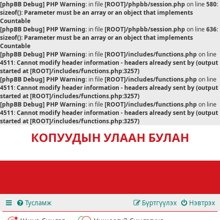
[phpBB Debug] PHP Warning
: in file
[ROOT]/phpbb/session.php
on line
580
:
sizeof(): Parameter must be an array or an object that implements
Countable
[phpBB Debug] PHP Warning
: in file
[ROOT]/phpbb/session.php
on line
636
:
sizeof(): Parameter must be an array or an object that implements
Countable
[phpBB Debug] PHP Warning
: in file
[ROOT]/includes/functions.php
on line
4511
:
Cannot modify header information - headers already sent by (output
started at [ROOT]/includes/functions.php:3257)
[phpBB Debug] PHP Warning
: in file
[ROOT]/includes/functions.php
on line
4511
:
Cannot modify header information - headers already sent by (output
started at [ROOT]/includes/functions.php:3257)
[phpBB Debug] PHP Warning
: in file
[ROOT]/includes/functions.php
on line
4511
:
Cannot modify header information - headers already sent by (output
started at [ROOT]/includes/functions.php:3257)
КОПУУДЫН УЛААН БУЛАН
Тусламж
Бүртгүүлэх
Нэвтрэх