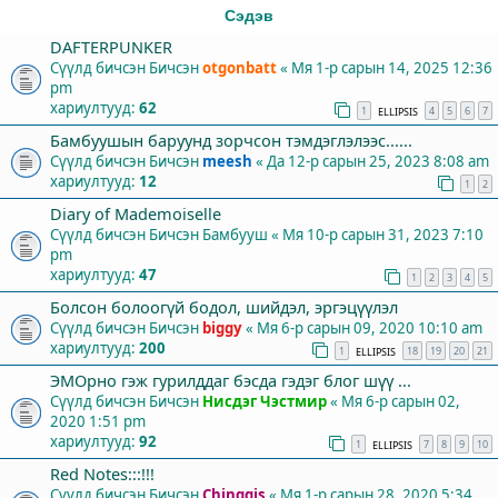
Сэдэв
DAFTERPUNKER
Сүүлд бичсэн Бичсэн
otgonbatt
«
Мя 1-р сарын 14, 2025 12:36
pm
хариултууд:
62
1
4
5
6
7
ELLIPSIS
Бамбуушын баруунд зорчсон тэмдэглэлээс......
Сүүлд бичсэн Бичсэн
meesh
«
Да 12-р сарын 25, 2023 8:08 am
хариултууд:
12
1
2
Diary of Mademoiselle
Сүүлд бичсэн Бичсэн
Бамбууш
«
Мя 10-р сарын 31, 2023 7:10
pm
хариултууд:
47
1
2
3
4
5
Болсон болоогүй бодол, шийдэл, эргэцүүлэл
Сүүлд бичсэн Бичсэн
biggy
«
Мя 6-р сарын 09, 2020 10:10 am
хариултууд:
200
1
18
19
20
21
ELLIPSIS
ЭМОрно гэж гурилддаг бэсда гэдэг блог шүү ...
Сүүлд бичсэн Бичсэн
Нисдэг Чэстмир
«
Мя 6-р сарын 02,
2020 1:51 pm
хариултууд:
92
1
7
8
9
10
ELLIPSIS
Red Notes:::!!!
Сүүлд бичсэн Бичсэн
Chinggis
«
Мя 1-р сарын 28, 2020 5:34