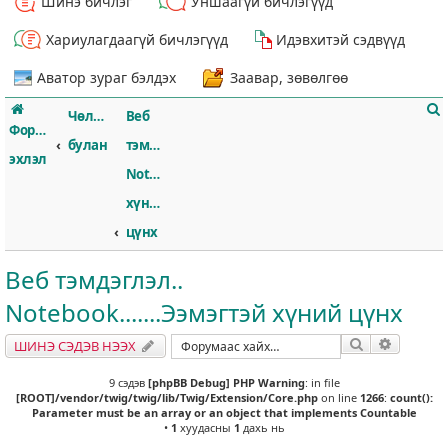
Шинэ бичлэг
Уншаагүй бичлэгүүд
Хариулагдаагүй бичлэгүүд
Идэвхитэй сэдвүүд
Аватор зураг бэлдэх
Заавар, зөвөлгөө
Чөлөөт
Веб
Форумын
булан
тэмдэглэл..
эхлэл
Notebook.......Ээмэгтэй
хүний
т
цүнх
Веб тэмдэглэл..
Notebook.......Ээмэгтэй хүний цүнх
Хайлт
Нарийвч
ШИНЭ СЭДЭВ НЭЭХ
9 сэдэв
[phpBB Debug] PHP Warning
: in file
[ROOT]/vendor/twig/twig/lib/Twig/Extension/Core.php
on line
1266
:
count():
Parameter must be an array or an object that implements Countable
•
1
хуудасны
1
дахь нь