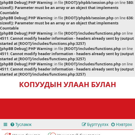
[phpBB Debug] PHP Warning
: in file
[ROOT]/phpbb/session.php
on line
580
:
sizeof(): Parameter must be an array or an object that implements
Countable
[phpBB Debug] PHP Warning
: in file
[ROOT]/phpbb/session.php
on line
636
:
sizeof(): Parameter must be an array or an object that implements
Countable
[phpBB Debug] PHP Warning
: in file
[ROOT]/includes/functions.php
on line
4511
:
Cannot modify header information - headers already sent by (output
started at [ROOT]/includes/functions.php:3257)
[phpBB Debug] PHP Warning
: in file
[ROOT]/includes/functions.php
on line
4511
:
Cannot modify header information - headers already sent by (output
started at [ROOT]/includes/functions.php:3257)
[phpBB Debug] PHP Warning
: in file
[ROOT]/includes/functions.php
on line
4511
:
Cannot modify header information - headers already sent by (output
started at [ROOT]/includes/functions.php:3257)
КОПУУДЫН УЛААН БУЛАН
Тусламж
Бүртгүүлэх
Нэвтрэх