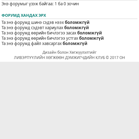
Энэ форумыг үзэж байгаа: 1 ба 0 зочин
ФОРУМД ХАНДАХ ЭРХ
Та энэ форумд шинэ сэдэв нээх
боломжгүй
Та энэ форумд сэдэвт хариулах
боломжгүй
Та энэ форумд өөрийн бичлэгээ засах
боломжгүй
Та энэ форумд өөрийн бичлэгээ устгах
боломжгүй
Та энэ форумд файл хавсаргах
боломжгүй
Дизайн болон Хөгжүүлэлтийг
ЛИВЭРПҮҮЛИЙН ХӨГЖӨӨН ДЭМЖИГЧДИЙН КЛУБ © 2017 ОН