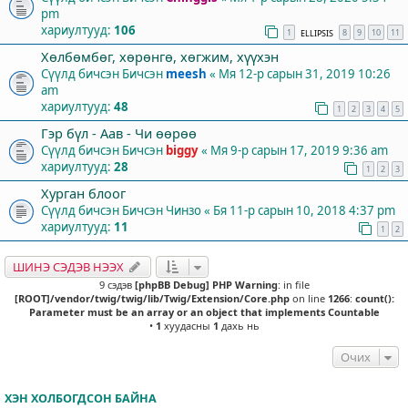
pm
хариултууд:
106
1
8
9
10
11
ELLIPSIS
Хөлбөмбөг, хөрөнгө, хөгжим, хүүхэн
Сүүлд бичсэн Бичсэн
meesh
«
Мя 12-р сарын 31, 2019 10:26
am
хариултууд:
48
1
2
3
4
5
Гэр бүл - Аав - Чи өөрөө
Сүүлд бичсэн Бичсэн
biggy
«
Мя 9-р сарын 17, 2019 9:36 am
хариултууд:
28
1
2
3
Хурган блоог
Сүүлд бичсэн Бичсэн
Чинзо
«
Бя 11-р сарын 10, 2018 4:37 pm
хариултууд:
11
1
2
ШИНЭ СЭДЭВ НЭЭХ
9 сэдэв
[phpBB Debug] PHP Warning
: in file
[ROOT]/vendor/twig/twig/lib/Twig/Extension/Core.php
on line
1266
:
count():
Parameter must be an array or an object that implements Countable
•
1
хуудасны
1
дахь нь
Очих
ХЭН ХОЛБОГДСОН БАЙНА