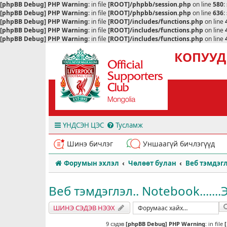
[phpBB Debug] PHP Warning
: in file
[ROOT]/phpbb/session.php
on line
580
:
[phpBB Debug] PHP Warning
: in file
[ROOT]/phpbb/session.php
on line
636
:
[phpBB Debug] PHP Warning
: in file
[ROOT]/includes/functions.php
on line
[phpBB Debug] PHP Warning
: in file
[ROOT]/includes/functions.php
on line
[phpBB Debug] PHP Warning
: in file
[ROOT]/includes/functions.php
on line
КОПУУД
ҮНДСЭН ЦЭС
Тусламж
Шинэ бичлэг
Уншаагүй бичлэгүүд
Форумын эхлэл
Чөлөөт булан
Веб тэмдэгл
Веб тэмдэглэл.. Notebook......
ШИНЭ СЭДЭВ НЭЭХ
9 сэдэв
[phpBB Debug] PHP Warning
: in file