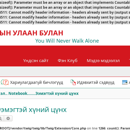
sizeof(): Parameter must be an array or an object that implements Countab
sizeof(): Parameter must be an array or an object that implements Countab
4511
:
Cannot modify header information - headers already sent by (output 
4511
:
Cannot modify header information - headers already sent by (output 
4511
:
Cannot modify header information - headers already sent by (output 
ЫН УЛААН БУЛАН
You Will Never Walk Alone
Үндсэн сайт
Фэн Клуб
Мэдээ мэдээлэл
Хариулагдаагүй бичлэгүүд
Идэвхитэй сэдвүүд
эл.. Notebook.......Ээмэгтэй хүний цүнх
.Ээмэгтэй хүний цүнх
Хайлт
Нарийвчилсан хайлт
[ROOT]/vendor/twig/twig/lib/Twig/Extension/Core.php
on line
1266
:
count(): Para