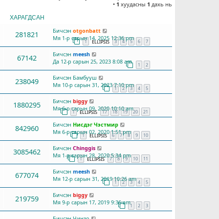
•
1
хуудасны
1
дахь нь
ХАРАГДСАН
СҮҮЛД БИЧСЭН
Бичсэн
otgonbatt
281821
Мя 1-р сарын 14, 2025 12:36 pm
1
3
4
5
6
7
ELLIPSIS
Бичсэн
meesh
67142
Да 12-р сарын 25, 2023 8:08 am
1
2
Бичсэн
Бамбууш
238049
Мя 10-р сарын 31, 2023 7:10 pm
1
2
3
4
5
Бичсэн
biggy
1880295
Мя 6-р сарын 09, 2020 10:10 am
1
17
18
19
20
21
ELLIPSIS
Бичсэн
Нисдэг Чэстмир
842960
Мя 6-р сарын 02, 2020 1:51 pm
1
6
7
8
9
10
ELLIPSIS
Бичсэн
Chinggis
3085462
Мя 1-р сарын 28, 2020 5:34 pm
1
7
8
9
10
11
ELLIPSIS
Бичсэн
meesh
677074
Мя 12-р сарын 31, 2019 10:26 am
1
2
3
4
5
Бичсэн
biggy
219759
Мя 9-р сарын 17, 2019 9:36 am
1
2
3
Бичсэн
Чинзо