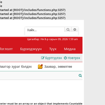
le
le
started at [ROOT]/includes/functions.php:3257)
started at [ROOT]/includes/functions.php:3257)
started at [ROOT]/includes/functions.php:3257)
Хайлт
Нарийвчилсан хай
Цагалбар: Ня 8-р сарын 09, 2026 1:59 am
Тоглолт
Бүрэлдэхүүн
Түүх
Медиа
Бүртгүүлэх
Нэвтрэх
Аватор зураг бэлдэх
Заавар, зөвөлгөө
Х
а
й
л
meter must be an array or an object that implements Countable
т