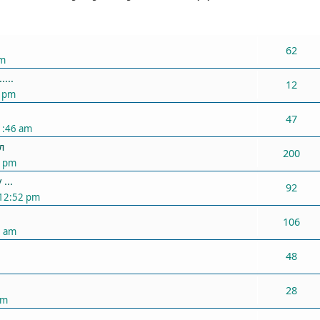
ХАРИУЛТУУД
62
pm
...
12
6 pm
47
1:46 am
л
200
3 pm
...
92
 12:52 pm
106
6 am
48
28
pm