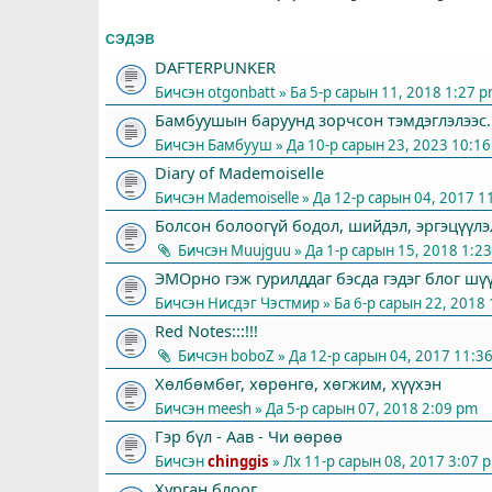
СЭДЭВ
DAFTERPUNKER
Бичсэн
otgonbatt
» Ба 5-р сарын 11, 2018 1:27 
Бамбуушын баруунд зорчсон тэмдэглэлээс...
Бичсэн
Бамбууш
» Да 10-р сарын 23, 2023 10:1
Diary of Mademoiselle
Бичсэн
Mademoiselle
» Да 12-р сарын 04, 2017 1
Болсон болоогүй бодол, шийдэл, эргэцүүлэ
Бичсэн
Muujguu
» Да 1-р сарын 15, 2018 1:2
ЭМОрно гэж гурилддаг бэсда гэдэг блог шүү 
Бичсэн
Нисдэг Чэстмир
» Ба 6-р сарын 22, 2018
Red Notes:::!!!
Бичсэн
boboZ
» Да 12-р сарын 04, 2017 11:3
Хөлбөмбөг, хөрөнгө, хөгжим, хүүхэн
Бичсэн
meesh
» Да 5-р сарын 07, 2018 2:09 pm
Гэр бүл - Аав - Чи өөрөө
Бичсэн
chinggis
» Лх 11-р сарын 08, 2017 3:07 
Хурган блоог