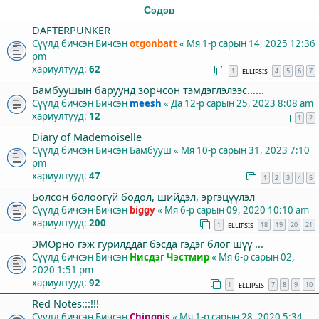
Сэдэв
DAFTERPUNKER
Сүүлд бичсэн Бичсэн
otgonbatt
«
Мя 1-р сарын 14, 2025 12:36
pm
хариултууд:
62
1
4
5
6
7
ELLIPSIS
Бамбуушын баруунд зорчсон тэмдэглэлээс......
Сүүлд бичсэн Бичсэн
meesh
«
Да 12-р сарын 25, 2023 8:08 am
хариултууд:
12
1
2
Diary of Mademoiselle
Сүүлд бичсэн Бичсэн
Бамбууш
«
Мя 10-р сарын 31, 2023 7:10
pm
хариултууд:
47
1
2
3
4
5
Болсон болоогүй бодол, шийдэл, эргэцүүлэл
Сүүлд бичсэн Бичсэн
biggy
«
Мя 6-р сарын 09, 2020 10:10 am
хариултууд:
200
1
18
19
20
21
ELLIPSIS
ЭМОрно гэж гурилддаг бэсда гэдэг блог шүү ...
Сүүлд бичсэн Бичсэн
Нисдэг Чэстмир
«
Мя 6-р сарын 02,
2020 1:51 pm
хариултууд:
92
1
7
8
9
10
ELLIPSIS
Red Notes:::!!!
Сүүлд бичсэн Бичсэн
Chinggis
«
Мя 1-р сарын 28, 2020 5:34