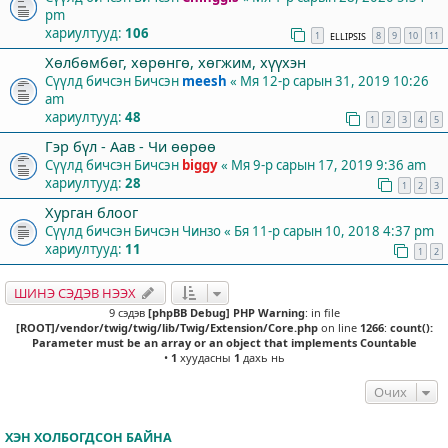
pm
хариултууд:
106
1
8
9
10
11
ELLIPSIS
Хөлбөмбөг, хөрөнгө, хөгжим, хүүхэн
Сүүлд бичсэн Бичсэн
meesh
«
Мя 12-р сарын 31, 2019 10:26
am
хариултууд:
48
1
2
3
4
5
Гэр бүл - Аав - Чи өөрөө
Сүүлд бичсэн Бичсэн
biggy
«
Мя 9-р сарын 17, 2019 9:36 am
хариултууд:
28
1
2
3
Хурган блоог
Сүүлд бичсэн Бичсэн
Чинзо
«
Бя 11-р сарын 10, 2018 4:37 pm
хариултууд:
11
1
2
ШИНЭ СЭДЭВ НЭЭХ
9 сэдэв
[phpBB Debug] PHP Warning
: in file
[ROOT]/vendor/twig/twig/lib/Twig/Extension/Core.php
on line
1266
:
count():
Parameter must be an array or an object that implements Countable
•
1
хуудасны
1
дахь нь
Очих
ХЭН ХОЛБОГДСОН БАЙНА