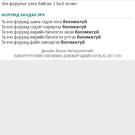
Энэ форумыг үзэж байгаа: 2 ба 0 зочин
ФОРУМД ХАНДАХ ЭРХ
Та энэ форумд шинэ сэдэв нээх
боломжгүй
Та энэ форумд сэдэвт хариулах
боломжгүй
Та энэ форумд өөрийн бичлэгээ засах
боломжгүй
Та энэ форумд өөрийн бичлэгээ устгах
боломжгүй
Та энэ форумд файл хавсаргах
боломжгүй
Дизайн болон Хөгжүүлэлтийг
ЛИВЭРПҮҮЛИЙН ХӨГЖӨӨН ДЭМЖИГЧДИЙН КЛУБ © 2017 ОН