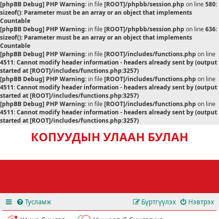
[phpBB Debug] PHP Warning
: in file
[ROOT]/phpbb/session.php
on line
580
:
sizeof(): Parameter must be an array or an object that implements
Countable
[phpBB Debug] PHP Warning
: in file
[ROOT]/phpbb/session.php
on line
636
:
sizeof(): Parameter must be an array or an object that implements
Countable
[phpBB Debug] PHP Warning
: in file
[ROOT]/includes/functions.php
on line
4511
:
Cannot modify header information - headers already sent by (output
started at [ROOT]/includes/functions.php:3257)
[phpBB Debug] PHP Warning
: in file
[ROOT]/includes/functions.php
on line
4511
:
Cannot modify header information - headers already sent by (output
started at [ROOT]/includes/functions.php:3257)
[phpBB Debug] PHP Warning
: in file
[ROOT]/includes/functions.php
on line
4511
:
Cannot modify header information - headers already sent by (output
started at [ROOT]/includes/functions.php:3257)
КОПУУДЫН УЛААН БУЛАН
Тусламж
Бүртгүүлэх
Нэвтрэх