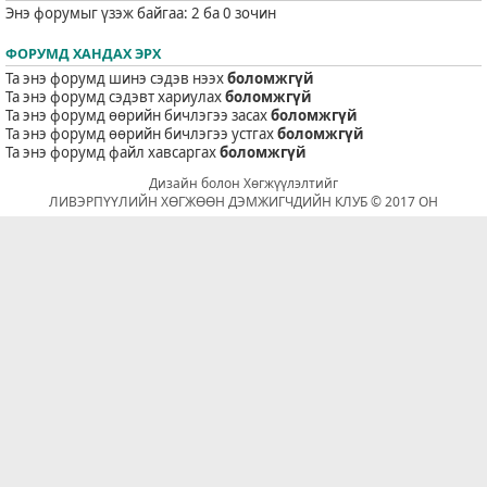
Энэ форумыг үзэж байгаа: 2 ба 0 зочин
ФОРУМД ХАНДАХ ЭРХ
Та энэ форумд шинэ сэдэв нээх
боломжгүй
Та энэ форумд сэдэвт хариулах
боломжгүй
Та энэ форумд өөрийн бичлэгээ засах
боломжгүй
Та энэ форумд өөрийн бичлэгээ устгах
боломжгүй
Та энэ форумд файл хавсаргах
боломжгүй
Дизайн болон Хөгжүүлэлтийг
ЛИВЭРПҮҮЛИЙН ХӨГЖӨӨН ДЭМЖИГЧДИЙН КЛУБ © 2017 ОН