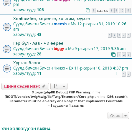
pm
хариултууд:
106
1
8
9
10
11
ELLIPSIS
Хөлбөмбөг, хөрөнгө, хөгжим, хүүхэн
Сүүлд бичсэн Бичсэн
meesh
«
Мя 12-р сарын 31, 2019 10:26
am
хариултууд:
48
1
2
3
4
5
Гэр бүл - Аав - Чи өөрөө
Сүүлд бичсэн Бичсэн
biggy
«
Мя 9-р сарын 17, 2019 9:36 am
хариултууд:
28
1
2
3
Хурган блоог
Сүүлд бичсэн Бичсэн
Чинзо
«
Бя 11-р сарын 10, 2018 4:37 pm
хариултууд:
11
1
2
ШИНЭ СЭДЭВ НЭЭХ
9 сэдэв
[phpBB Debug] PHP Warning
: in file
[ROOT]/vendor/twig/twig/lib/Twig/Extension/Core.php
on line
1266
:
count():
Parameter must be an array or an object that implements Countable
•
1
хуудасны
1
дахь нь
Очих
ХЭН ХОЛБОГДСОН БАЙНА