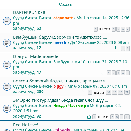
Сэдэв
DAFTERPUNKER
Сүүлд бичсэн Бичсэн
otgonbatt
«
Мя 1-р сарын 14, 2025 12:36
pm
хариултууд:
62
1
4
5
6
7
ELLIPSIS
Бамбуушын баруунд зорчсон тэмдэглэлээс......
Сүүлд бичсэн Бичсэн
meesh
«
Да 12-р сарын 25, 2023 8:08 am
хариултууд:
12
1
2
Diary of Mademoiselle
Сүүлд бичсэн Бичсэн
Бамбууш
«
Мя 10-р сарын 31, 2023 7:10
pm
хариултууд:
47
1
2
3
4
5
Болсон болоогүй бодол, шийдэл, эргэцүүлэл
Сүүлд бичсэн Бичсэн
biggy
«
Мя 6-р сарын 09, 2020 10:10 am
хариултууд:
200
1
18
19
20
21
ELLIPSIS
ЭМОрно гэж гурилддаг бэсда гэдэг блог шүү ...
Сүүлд бичсэн Бичсэн
Нисдэг Чэстмир
«
Мя 6-р сарын 02,
2020 1:51 pm
хариултууд:
92
1
7
8
9
10
ELLIPSIS
Red Notes:::!!!
Сүүлд бичсэн Бичсэн
Chinggis
«
Мя 1-р сарын 28, 2020 5:34