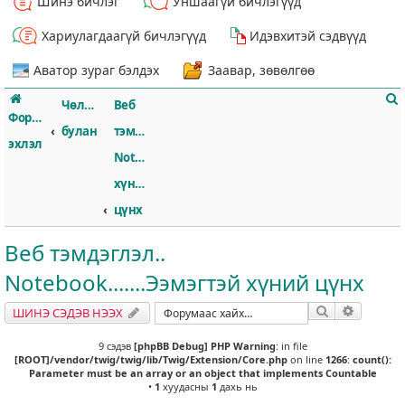
Шинэ бичлэг
Уншаагүй бичлэгүүд
Хариулагдаагүй бичлэгүүд
Идэвхитэй сэдвүүд
Аватор зураг бэлдэх
Заавар, зөвөлгөө
Чөлөөт
Веб
Форумын
булан
тэмдэглэл..
эхлэл
Notebook.......Ээмэгтэй
хүний
т
цүнх
Веб тэмдэглэл..
Notebook.......Ээмэгтэй хүний цүнх
Хайлт
Нарийвч
ШИНЭ СЭДЭВ НЭЭХ
9 сэдэв
[phpBB Debug] PHP Warning
: in file
[ROOT]/vendor/twig/twig/lib/Twig/Extension/Core.php
on line
1266
:
count():
Parameter must be an array or an object that implements Countable
•
1
хуудасны
1
дахь нь