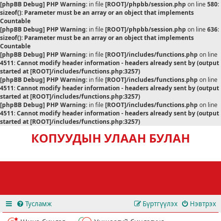
[phpBB Debug] PHP Warning
: in file
[ROOT]/phpbb/session.php
on line
580
:
sizeof(): Parameter must be an array or an object that implements
Countable
[phpBB Debug] PHP Warning
: in file
[ROOT]/phpbb/session.php
on line
636
:
sizeof(): Parameter must be an array or an object that implements
Countable
[phpBB Debug] PHP Warning
: in file
[ROOT]/includes/functions.php
on line
4511
:
Cannot modify header information - headers already sent by (output
started at [ROOT]/includes/functions.php:3257)
[phpBB Debug] PHP Warning
: in file
[ROOT]/includes/functions.php
on line
4511
:
Cannot modify header information - headers already sent by (output
started at [ROOT]/includes/functions.php:3257)
[phpBB Debug] PHP Warning
: in file
[ROOT]/includes/functions.php
on line
4511
:
Cannot modify header information - headers already sent by (output
started at [ROOT]/includes/functions.php:3257)
КОПУУДЫН УЛААН БУЛАН
Тусламж
Бүртгүүлэх
Нэвтрэх