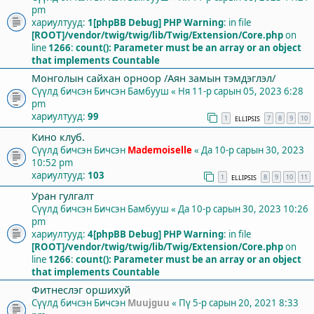
pm
хариултууд:
1
[phpBB Debug] PHP Warning
: in file
[ROOT]/vendor/twig/twig/lib/Twig/Extension/Core.php
on
line
1266
:
count(): Parameter must be an array or an object
that implements Countable
Монголын сайхан орноор /Аян замын тэмдэглэл/
Сүүлд бичсэн Бичсэн
Бамбууш
«
Ня 11-р сарын 05, 2023 6:28
pm
хариултууд:
99
1
7
8
9
10
ELLIPSIS
Кино клуб.
Сүүлд бичсэн Бичсэн
Mademoiselle
«
Да 10-р сарын 30, 2023
10:52 pm
хариултууд:
103
1
8
9
10
11
ELLIPSIS
Уран гулгалт
Сүүлд бичсэн Бичсэн
Бамбууш
«
Да 10-р сарын 30, 2023 10:26
pm
хариултууд:
4
[phpBB Debug] PHP Warning
: in file
[ROOT]/vendor/twig/twig/lib/Twig/Extension/Core.php
on
line
1266
:
count(): Parameter must be an array or an object
that implements Countable
Фитнеслэг оршихуй
Сүүлд бичсэн Бичсэн
Muujguu
«
Пү 5-р сарын 20, 2021 8:33