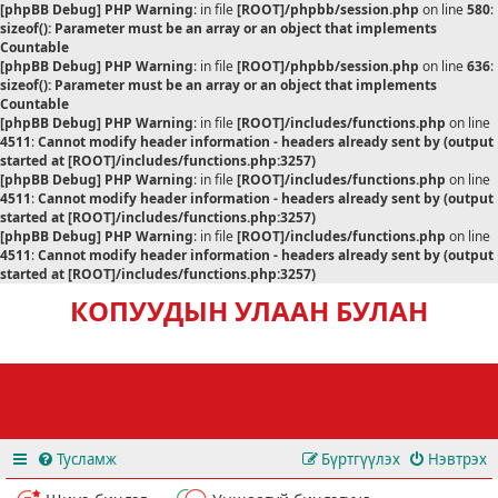
[phpBB Debug] PHP Warning
: in file
[ROOT]/phpbb/session.php
on line
580
:
sizeof(): Parameter must be an array or an object that implements
Countable
[phpBB Debug] PHP Warning
: in file
[ROOT]/phpbb/session.php
on line
636
:
sizeof(): Parameter must be an array or an object that implements
Countable
[phpBB Debug] PHP Warning
: in file
[ROOT]/includes/functions.php
on line
4511
:
Cannot modify header information - headers already sent by (output
started at [ROOT]/includes/functions.php:3257)
[phpBB Debug] PHP Warning
: in file
[ROOT]/includes/functions.php
on line
4511
:
Cannot modify header information - headers already sent by (output
started at [ROOT]/includes/functions.php:3257)
[phpBB Debug] PHP Warning
: in file
[ROOT]/includes/functions.php
on line
4511
:
Cannot modify header information - headers already sent by (output
started at [ROOT]/includes/functions.php:3257)
КОПУУДЫН УЛААН БУЛАН
Тусламж
Бүртгүүлэх
Нэвтрэх