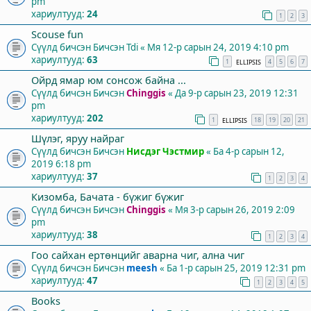
pm
хариултууд:
24
1
2
3
Scouse fun
Сүүлд бичсэн Бичсэн
Tdi
«
Мя 12-р сарын 24, 2019 4:10 pm
хариултууд:
63
1
4
5
6
7
ELLIPSIS
Ойрд ямар юм сонсож байна ...
Сүүлд бичсэн Бичсэн
Chinggis
«
Да 9-р сарын 23, 2019 12:31
pm
хариултууд:
202
1
18
19
20
21
ELLIPSIS
Шүлэг, яруу найраг
Сүүлд бичсэн Бичсэн
Нисдэг Чэстмир
«
Ба 4-р сарын 12,
2019 6:18 pm
хариултууд:
37
1
2
3
4
Кизомба, Бачата - бүжиг бүжиг
Сүүлд бичсэн Бичсэн
Chinggis
«
Мя 3-р сарын 26, 2019 2:09
pm
хариултууд:
38
1
2
3
4
Гоо сайхан ертөнцийг аварна чиг, ална чиг
Сүүлд бичсэн Бичсэн
meesh
«
Ба 1-р сарын 25, 2019 12:31 pm
хариултууд:
47
1
2
3
4
5
Books