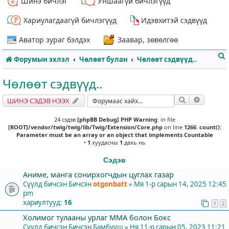
Шинэ бичлэг
Уншаагүй бичлэгүүд
Хариулагдаагүй бичлэгүүд
Идэвхитэй сэдвүүд
Аватор зураг бэлдэх
Заавар, зөвөлгөө
Форумын эхлэл
Чөлөөт булан
Чөлөөт сэдвүүд..
Чөлөөт сэдвүүд..
Хайлт
Нарийвч
ШИНЭ СЭДЭВ НЭЭХ
т
24 сэдэв
[phpBB Debug] PHP Warning
: in file
[ROOT]/vendor/twig/twig/lib/Twig/Extension/Core.php
on line
1266
:
count():
Parameter must be an array or an object that implements Countable
•
1
хуудасны
1
дахь нь
Сэдэв
Аниме, манга сонирхогчдын цуглах газар
Сүүлд бичсэн Бичсэн
otgonbatt
«
Мя 1-р сарын 14, 2025 12:45
pm
хариултууд:
16
1
2
Холимог тулааны урлаг ММА болон Бокс
Сүүлд бичсэн Бичсэн
Бамбууш
«
Ня 11-р сарын 05, 2023 11:21