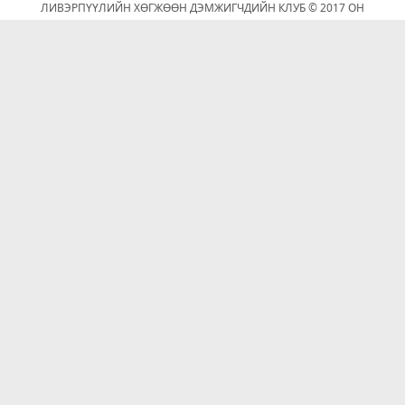
ЛИВЭРПҮҮЛИЙН ХӨГЖӨӨН ДЭМЖИГЧДИЙН КЛУБ © 2017 ОН