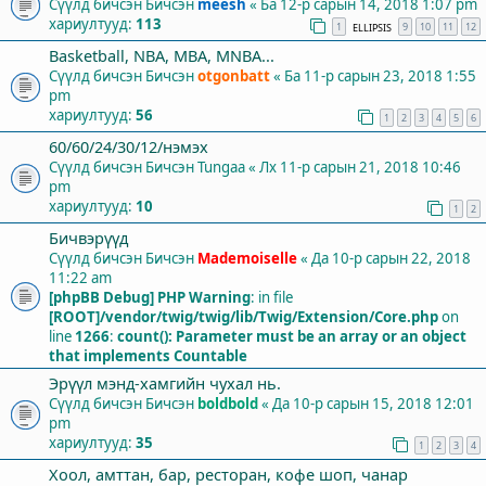
Сүүлд бичсэн Бичсэн
meesh
«
Ба 12-р сарын 14, 2018 1:07 pm
хариултууд:
113
1
9
10
11
12
ELLIPSIS
Basketball, NBA, MBA, MNBA...
Сүүлд бичсэн Бичсэн
otgonbatt
«
Ба 11-р сарын 23, 2018 1:55
pm
хариултууд:
56
1
2
3
4
5
6
60/60/24/30/12/нэмэх
Сүүлд бичсэн Бичсэн
Tungaa
«
Лх 11-р сарын 21, 2018 10:46
pm
хариултууд:
10
1
2
Бичвэрүүд
Сүүлд бичсэн Бичсэн
Mademoiselle
«
Да 10-р сарын 22, 2018
11:22 am
[phpBB Debug] PHP Warning
: in file
[ROOT]/vendor/twig/twig/lib/Twig/Extension/Core.php
on
line
1266
:
count(): Parameter must be an array or an object
that implements Countable
Эрүүл мэнд-хамгийн чухал нь.
Сүүлд бичсэн Бичсэн
boldbold
«
Да 10-р сарын 15, 2018 12:01
pm
хариултууд:
35
1
2
3
4
Хоол, амттан, бар, ресторан, кофе шоп, чанар