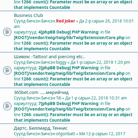
line
1266
:
count(): Parameter must be an array or an object
that implements Countable
Business Club
Сүүлд бичсэн Бичсэн
Red Joker
«
Да 2-р сарын 26, 2018 10:01
am
хариултууд:
4
[phpBB Debug] PHP Warning
: in file
[ROOT]/vendor/twig/twig/lib/Twig/Extension/Core.php
on
line
1266
:
count(): Parameter must be an array or an object
that implements Countable
Шивээс -Tattoo! and piercing etc..
Сүүлд бичсэн Бичсэн
biggy
«
Да 1-р сарын 22, 2018 1:20 pm
хариултууд:
2
[phpBB Debug] PHP Warning
: in file
[ROOT]/vendor/twig/twig/lib/Twig/Extension/Core.php
on
line
1266
:
count(): Parameter must be an array or an object
that implements Countable
365bet.com .....мөрийчид
Сүүлд бичсэн Бичсэн
Tdi
«
Да 1-р сарын 22, 2018 10:31 am
хариултууд:
7
[phpBB Debug] PHP Warning
: in file
[ROOT]/vendor/twig/twig/lib/Twig/Extension/Core.php
on
line
1266
:
count(): Parameter must be an array or an object
that implements Countable
Дартс, Биллиард, Теннис
Сүүлд бичсэн Бичсэн
otgonbatt
«
Мя 12-р сарын 12, 2017