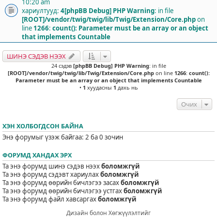
10:20 am
хариултууд:
4
[phpBB Debug] PHP Warning
: in file
[ROOT]/vendor/twig/twig/lib/Twig/Extension/Core.php
on
line
1266
:
count(): Parameter must be an array or an object
that implements Countable
ШИНЭ СЭДЭВ НЭЭХ
24 сэдэв
[phpBB Debug] PHP Warning
: in file
[ROOT]/vendor/twig/twig/lib/Twig/Extension/Core.php
on line
1266
:
count():
Parameter must be an array or an object that implements Countable
•
1
хуудасны
1
дахь нь
Очих
ХЭН ХОЛБОГДСОН БАЙНА
Энэ форумыг үзэж байгаа: 2 ба 0 зочин
ФОРУМД ХАНДАХ ЭРХ
Та энэ форумд шинэ сэдэв нээх
боломжгүй
Та энэ форумд сэдэвт хариулах
боломжгүй
Та энэ форумд өөрийн бичлэгээ засах
боломжгүй
Та энэ форумд өөрийн бичлэгээ устгах
боломжгүй
Та энэ форумд файл хавсаргах
боломжгүй
Дизайн болон Хөгжүүлэлтийг