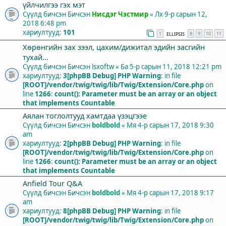
үйлчилгээ гэх мэт
Сүүлд бичсэн Бичсэн
Нисдэг Чэстмир
«
Лх 9-р сарын 12,
2018 6:48 pm
хариултууд:
101
1
8
9
10
11
ELLIPSIS
Хөрөнгийн зах зээл, цахим/дижитал эдийн засгийн
тухай...
Сүүлд бичсэн Бичсэн
lsxoftw
«
Ба 5-р сарын 11, 2018 12:21 pm
хариултууд:
3
[phpBB Debug] PHP Warning
: in file
[ROOT]/vendor/twig/twig/lib/Twig/Extension/Core.php
on
line
1266
:
count(): Parameter must be an array or an object
that implements Countable
Аялан тоглолтууд хамтдаа үзэцгээе
Сүүлд бичсэн Бичсэн
boldbold
«
Мя 4-р сарын 17, 2018 9:30
am
хариултууд:
2
[phpBB Debug] PHP Warning
: in file
[ROOT]/vendor/twig/twig/lib/Twig/Extension/Core.php
on
line
1266
:
count(): Parameter must be an array or an object
that implements Countable
Anfield Tour Q&A
Сүүлд бичсэн Бичсэн
boldbold
«
Мя 4-р сарын 17, 2018 9:17
am
хариултууд:
8
[phpBB Debug] PHP Warning
: in file
[ROOT]/vendor/twig/twig/lib/Twig/Extension/Core.php
on