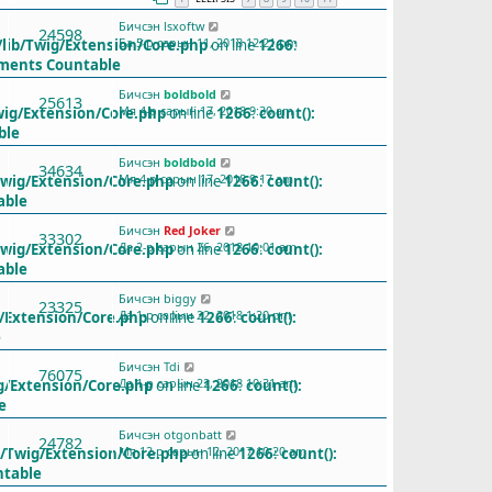
Бичсэн
lsxoftw
24598
Ба 5-р сарын 11, 2018 12:21 pm
lib/Twig/Extension/Core.php
on line
1266
:
ements Countable
Бичсэн
boldbold
25613
Мя 4-р сарын 17, 2018 9:30 am
wig/Extension/Core.php
on line
1266
:
count():
ble
Бичсэн
boldbold
34634
Мя 4-р сарын 17, 2018 9:17 am
Twig/Extension/Core.php
on line
1266
:
count():
able
Бичсэн
Red Joker
33302
Да 2-р сарын 26, 2018 10:01 am
Twig/Extension/Core.php
on line
1266
:
count():
able
Бичсэн
biggy
23325
Да 1-р сарын 22, 2018 1:20 pm
/Extension/Core.php
on line
1266
:
count():
e
Бичсэн
Tdi
76075
Да 1-р сарын 22, 2018 10:31 am
g/Extension/Core.php
on line
1266
:
count():
e
Бичсэн
otgonbatt
24782
Мя 12-р сарын 12, 2017 10:20 am
b/Twig/Extension/Core.php
on line
1266
:
count():
ntable