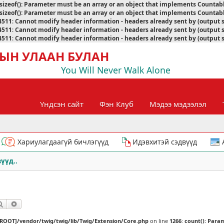
sizeof(): Parameter must be an array or an object that implements Countab
sizeof(): Parameter must be an array or an object that implements Countab
4511
:
Cannot modify header information - headers already sent by (output 
4511
:
Cannot modify header information - headers already sent by (output 
4511
:
Cannot modify header information - headers already sent by (output 
ЫН УЛААН БУЛАН
You Will Never Walk Alone
Үндсэн сайт
Фэн Клуб
Мэдээ мэдээлэл
Хариулагдаагүй бичлэгүүд
Идэвхитэй сэдвүүд
үүд..
Хайлт
Нарийвчилсан хайлт
[ROOT]/vendor/twig/twig/lib/Twig/Extension/Core.php
on line
1266
:
count(): Para