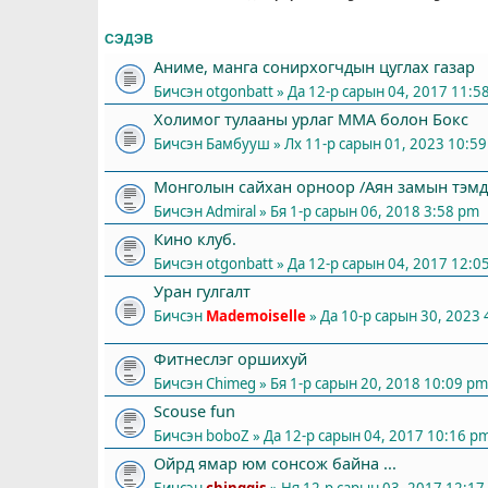
СЭДЭВ
Аниме, манга сонирхогчдын цуглах газар
Бичсэн
otgonbatt
» Да 12-р сарын 04, 2017 11:5
Холимог тулааны урлаг ММА болон Бокс
Бичсэн
Бамбууш
» Лх 11-р сарын 01, 2023 10:5
Монголын сайхан орноор /Аян замын тэмд
Бичсэн
Admiral
» Бя 1-р сарын 06, 2018 3:58 pm
Кино клуб.
Бичсэн
otgonbatt
» Да 12-р сарын 04, 2017 12:0
Уран гулгалт
Бичсэн
Mademoiselle
» Да 10-р сарын 30, 2023
Фитнеслэг оршихуй
Бичсэн
Chimeg
» Бя 1-р сарын 20, 2018 10:09 pm
Scouse fun
Бичсэн
boboZ
» Да 12-р сарын 04, 2017 10:16 p
Ойрд ямар юм сонсож байна ...
Бичсэн
chinggis
» Ня 12-р сарын 03, 2017 12:17