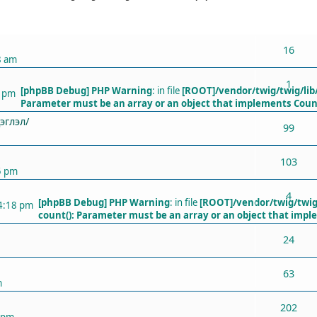
ХАРИУЛТУУД
16
8 am
1
[phpBB Debug] PHP Warning
: in file
[ROOT]/vendor/twig/twig/lib
9 pm
Parameter must be an array or an object that implements Coun
эглэл/
99
103
5 pm
4
[phpBB Debug] PHP Warning
: in file
[ROOT]/vendor/twig/twig
 4:18 pm
count(): Parameter must be an array or an object that imp
24
63
m
202
 pm