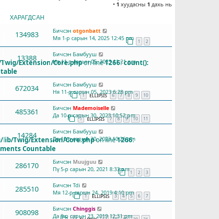
•
1
хуудасны
1
дахь нь
ХАРАГДСАН
СҮҮЛД БИЧСЭН
Бичсэн
otgonbatt
134983
Мя 1-р сарын 14, 2025 12:45 pm
1
2
Бичсэн
Бамбууш
13388
Ня 11-р сарын 05, 2023 11:21 pm
/Twig/Extension/Core.php
on line
1266
:
count():
table
Бичсэн
Бамбууш
672034
Ня 11-р сарын 05, 2023 6:28 pm
1
6
7
8
9
10
ELLIPSIS
Бичсэн
Mademoiselle
485361
Да 10-р сарын 30, 2023 10:52 pm
1
7
8
9
10
11
ELLIPSIS
Бичсэн
Бамбууш
14284
Да 10-р сарын 30, 2023 10:26 pm
/lib/Twig/Extension/Core.php
on line
1266
:
lements Countable
Бичсэн
Muujguu
286170
Пү 5-р сарын 20, 2021 8:33 pm
1
2
3
Бичсэн
Tdi
285510
Мя 12-р сарын 24, 2019 4:10 pm
1
3
4
5
6
7
ELLIPSIS
Бичсэн
Chinggis
908098
Да 9-р сарын 23, 2019 12:31 pm