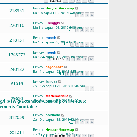
1
17
18
19
20
21
ELLIPSIS
Бичсэн
Нисдэг Чэстмир
218951
Ба 4-р сарын 12, 2019 6:18 pm
1
2
3
4
Бичсэн
Chinggis
220116
Мя 3-р сарын 26, 2019 2:09 pm
1
2
3
4
Бичсэн
meesh
218131
Ба 1-р сарын 25, 2019 12:31 pm
1
2
3
4
5
Бичсэн
meesh
1743273
Ба 12-р сарын 14, 2018 1:07 pm
1
8
9
10
11
12
ELLIPSIS
Бичсэн
otgonbatt
240182
Ба 11-р сарын 23, 2018 1:55 pm
1
2
3
4
5
6
Бичсэн
Tungaa
61016
Лх 11-р сарын 21, 2018 10:46 pm
1
2
Бичсэн
Mademoiselle
29630
Да 10-р сарын 22, 2018 11:22 am
g/lib/Twig/Extension/Core.php
on line
1266
:
plements Countable
Бичсэн
boldbold
312659
Да 10-р сарын 15, 2018 12:01 pm
1
2
3
4
Бичсэн
Нисдэг Чэстмир
551311
Лх 9-р сарын 12, 2018 6:48 pm
1
7
8
9
10
11
ELLIPSIS