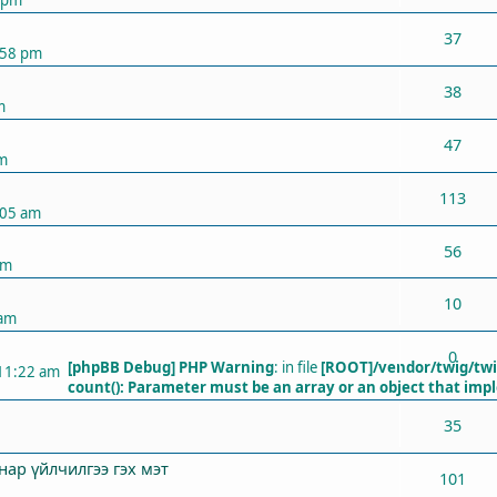
37
:58 pm
38
m
47
pm
113
:05 am
56
am
10
 am
0
[phpBB Debug] PHP Warning
: in file
[ROOT]/vendor/twig/twi
 11:22 am
count(): Parameter must be an array or an object that im
35
нар үйлчилгээ гэх мэт
101