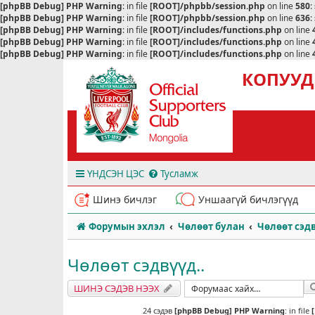
[phpBB Debug] PHP Warning
: in file
[ROOT]/phpbb/session.php
on line
580
:
[phpBB Debug] PHP Warning
: in file
[ROOT]/phpbb/session.php
on line
636
:
[phpBB Debug] PHP Warning
: in file
[ROOT]/includes/functions.php
on line
[phpBB Debug] PHP Warning
: in file
[ROOT]/includes/functions.php
on line
[phpBB Debug] PHP Warning
: in file
[ROOT]/includes/functions.php
on line
КОПУУД
ҮНДСЭН ЦЭС
Тусламж
Шинэ бичлэг
Уншаагүй бичлэгүүд
Форумын эхлэл
Чөлөөт булан
Чөлөөт сэдв
Чөлөөт сэдвүүд..
ШИНЭ СЭДЭВ НЭЭХ
24 сэдэв
[phpBB Debug] PHP Warning
: in file