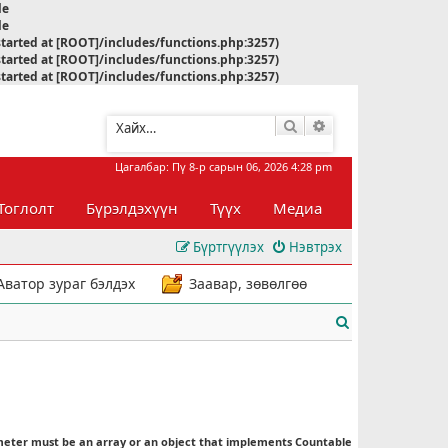
le
le
started at [ROOT]/includes/functions.php:3257)
started at [ROOT]/includes/functions.php:3257)
started at [ROOT]/includes/functions.php:3257)
Хайлт
Нарийвчилсан хай
Цагалбар: Пү 8-р сарын 06, 2026 4:28 pm
Тоглолт
Бүрэлдэхүүн
Түүх
Медиа
Бүртгүүлэх
Нэвтрэх
Аватор зураг бэлдэх
Заавар, зөвөлгөө
Х
а
й
л
meter must be an array or an object that implements Countable
т