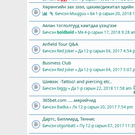
Хөрөнгийн зах зээл, цахим/дижитал эдийн з
Бичсэн
Muujguu
» Бя 1-р сарын 20, 2018 
Аялан тоглолтууд хамтдаа үзэцгээе
Бичсэн
boldbold
» Мя 4-р сарын 17, 2018 9:28 a
Anfield Tour Q&A
Бичсэн
Red Joker
» Да 12-р сарын 04, 2017 4:54 
Business Club
Бичсэн
Red Joker
» Да 12-р сарын 04, 2017 5:07 
Шивээс -Tattoo! and piercing etc..
Бичсэн
biggy
» Да 1-р сарын 22, 2018 11:58 am
365bet.com .....мөрийчид
Бичсэн
Badka
» Лх 12-р сарын 20, 2017 7:54 pm
Дартс, Биллиард, Теннис
Бичсэн
otgonbatt
» Пү 12-р сарын 07, 2017 11:3