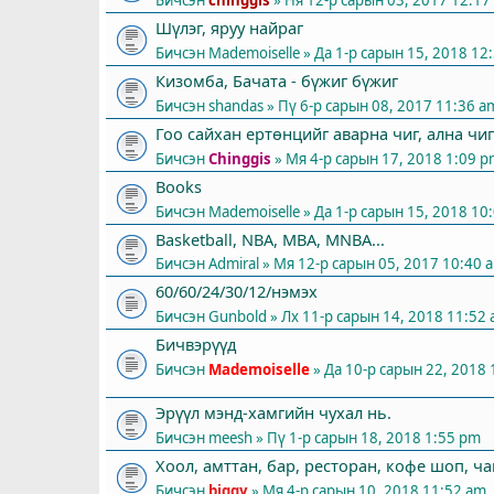
Шүлэг, яруу найраг
Бичсэн
Mademoiselle
» Да 1-р сарын 15, 2018 12
Кизомба, Бачата - бүжиг бүжиг
Бичсэн
shandas
» Пү 6-р сарын 08, 2017 11:36 a
Гоо сайхан ертөнцийг аварна чиг, ална чиг
Бичсэн
Chinggis
» Мя 4-р сарын 17, 2018 1:09 
Books
Бичсэн
Mademoiselle
» Да 1-р сарын 15, 2018 10
Basketball, NBA, MBA, MNBA...
Бичсэн
Admiral
» Мя 12-р сарын 05, 2017 10:40 
60/60/24/30/12/нэмэх
Бичсэн
Gunbold
» Лх 11-р сарын 14, 2018 11:52
Бичвэрүүд
Бичсэн
Mademoiselle
» Да 10-р сарын 22, 2018
Эрүүл мэнд-хамгийн чухал нь.
Бичсэн
meesh
» Пү 1-р сарын 18, 2018 1:55 pm
Хоол, амттан, бар, ресторан, кофе шоп, ча
Бичсэн
biggy
» Мя 4-р сарын 10, 2018 11:52 am