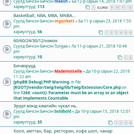
Сүүлд бичсэн Бичсэн
meesh
«
Ба 12-р сарын 14, 2018 1:07 pm
хариултууд:
113
1
9
10
11
12
ELLIPSIS
Basketball, NBA, MBA, MNBA...
Сүүлд бичсэн Бичсэн
otgonbatt
«
Ба 11-р сарын 23, 2018 1:55
pm
хариултууд:
56
1
2
3
4
5
6
60/60/24/30/12/нэмэх
Сүүлд бичсэн Бичсэн
Tungaa
«
Лх 11-р сарын 21, 2018 10:46
pm
хариултууд:
10
1
2
Бичвэрүүд
Сүүлд бичсэн Бичсэн
Mademoiselle
«
Да 10-р сарын 22, 2018
11:22 am
[phpBB Debug] PHP Warning
: in file
[ROOT]/vendor/twig/twig/lib/Twig/Extension/Core.php
on
line
1266
:
count(): Parameter must be an array or an object
that implements Countable
Эрүүл мэнд-хамгийн чухал нь.
Сүүлд бичсэн Бичсэн
boldbold
«
Да 10-р сарын 15, 2018 12:01
pm
хариултууд:
35
1
2
3
4
Хоол, амттан, бар, ресторан, кофе шоп, чанар