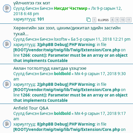
үйлчилгээ гэх мэт
Сүүлд бичсэн Бичсэн
Нисдэг Чэстмир
«
Лх 9-р сарын 12,
2018 6:48 pm
хариултууд:
101
1
8
9
10
11
ELLIPSIS
Хөрөнгийн зах зээл, цахим/дижитал эдийн засгийн
тухай...
Сүүлд бичсэн Бичсэн
lsxoftw
«
Ба 5-р сарын 11, 2018 12:21 pm
хариултууд:
3
[phpBB Debug] PHP Warning
: in file
[ROOT]/vendor/twig/twig/lib/Twig/Extension/Core.php
on
line
1266
:
count(): Parameter must be an array or an object
that implements Countable
Аялан тоглолтууд хамтдаа үзэцгээе
Сүүлд бичсэн Бичсэн
boldbold
«
Мя 4-р сарын 17, 2018 9:30
am
хариултууд:
2
[phpBB Debug] PHP Warning
: in file
[ROOT]/vendor/twig/twig/lib/Twig/Extension/Core.php
on
line
1266
:
count(): Parameter must be an array or an object
that implements Countable
Anfield Tour Q&A
Сүүлд бичсэн Бичсэн
boldbold
«
Мя 4-р сарын 17, 2018 9:17
am
хариултууд:
8
[phpBB Debug] PHP Warning
: in file
[ROOT]/vendor/twig/twig/lib/Twig/Extension/Core.php
on