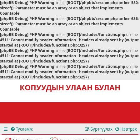
[phpBB Debug] PHP Warning
: in file
[ROOT]/phpbb/session.php
on line
580
:
sizeof(): Parameter must be an array or an object that implements
Countable
[phpBB Debug] PHP Warning
: in file
[ROOT]/phpbb/session.php
on line
636
:
sizeof(): Parameter must be an array or an object that implements
Countable
[phpBB Debug] PHP Warning
: in file
[ROOT]/includes/functions.php
on line
4511
:
Cannot modify header information - headers already sent by (output
started at [ROOT]/includes/functions.php:3257)
[phpBB Debug] PHP Warning
: in file
[ROOT]/includes/functions.php
on line
4511
:
Cannot modify header information - headers already sent by (output
started at [ROOT]/includes/functions.php:3257)
[phpBB Debug] PHP Warning
: in file
[ROOT]/includes/functions.php
on line
4511
:
Cannot modify header information - headers already sent by (output
started at [ROOT]/includes/functions.php:3257)
КОПУУДЫН УЛААН БУЛАН
Тусламж
Бүртгүүлэх
Нэвтрэх