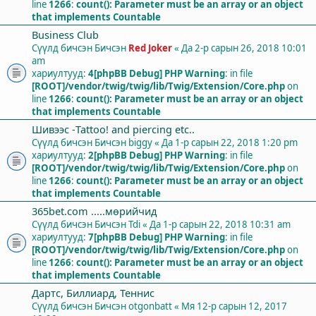
line
1266
:
count(): Parameter must be an array or an object
that implements Countable
Business Club
Сүүлд бичсэн Бичсэн
Red Joker
«
Да 2-р сарын 26, 2018 10:01
am
хариултууд:
4
[phpBB Debug] PHP Warning
: in file
[ROOT]/vendor/twig/twig/lib/Twig/Extension/Core.php
on
line
1266
:
count(): Parameter must be an array or an object
that implements Countable
Шивээс -Tattoo! and piercing etc..
Сүүлд бичсэн Бичсэн
biggy
«
Да 1-р сарын 22, 2018 1:20 pm
хариултууд:
2
[phpBB Debug] PHP Warning
: in file
[ROOT]/vendor/twig/twig/lib/Twig/Extension/Core.php
on
line
1266
:
count(): Parameter must be an array or an object
that implements Countable
365bet.com .....мөрийчид
Сүүлд бичсэн Бичсэн
Tdi
«
Да 1-р сарын 22, 2018 10:31 am
хариултууд:
7
[phpBB Debug] PHP Warning
: in file
[ROOT]/vendor/twig/twig/lib/Twig/Extension/Core.php
on
line
1266
:
count(): Parameter must be an array or an object
that implements Countable
Дартс, Биллиард, Теннис
Сүүлд бичсэн Бичсэн
otgonbatt
«
Мя 12-р сарын 12, 2017