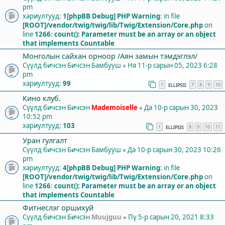
pm
хариултууд:
1
[phpBB Debug] PHP Warning
: in file
[ROOT]/vendor/twig/twig/lib/Twig/Extension/Core.php
on
line
1266
:
count(): Parameter must be an array or an object
that implements Countable
Монголын сайхан орноор /Аян замын тэмдэглэл/
Сүүлд бичсэн Бичсэн
Бамбууш
«
Ня 11-р сарын 05, 2023 6:28
pm
хариултууд:
99
1
7
8
9
10
ELLIPSIS
Кино клуб.
Сүүлд бичсэн Бичсэн
Mademoiselle
«
Да 10-р сарын 30, 2023
10:52 pm
хариултууд:
103
1
8
9
10
11
ELLIPSIS
Уран гулгалт
Сүүлд бичсэн Бичсэн
Бамбууш
«
Да 10-р сарын 30, 2023 10:26
pm
хариултууд:
4
[phpBB Debug] PHP Warning
: in file
[ROOT]/vendor/twig/twig/lib/Twig/Extension/Core.php
on
line
1266
:
count(): Parameter must be an array or an object
that implements Countable
Фитнеслэг оршихуй
Сүүлд бичсэн Бичсэн
Muujguu
«
Пү 5-р сарын 20, 2021 8:33