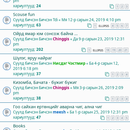
pm
хариултууд:
24
1
2
3
Scouse fun
Сүүлд бичсэн Бичсэн
Tdi
«
Мя 12-р сарын 24, 2019 4:10 pm
хариултууд:
63
1
4
5
6
7
ELLIPSIS
Ойрд ямар юм сонсож байна ...
Сүүлд бичсэн Бичсэн
Chinggis
«
Да 9-р сарын 23, 2019 12:31
pm
хариултууд:
202
1
18
19
20
21
ELLIPSIS
Шүлэг, яруу найраг
Сүүлд бичсэн Бичсэн
Нисдэг Чэстмир
«
Ба 4-р сарын 12,
2019 6:18 pm
хариултууд:
37
1
2
3
4
Кизомба, Бачата - бүжиг бүжиг
Сүүлд бичсэн Бичсэн
Chinggis
«
Мя 3-р сарын 26, 2019 2:09
pm
хариултууд:
38
1
2
3
4
Гоо сайхан ертөнцийг аварна чиг, ална чиг
Сүүлд бичсэн Бичсэн
meesh
«
Ба 1-р сарын 25, 2019 12:31 pm
хариултууд:
47
1
2
3
4
5
Books