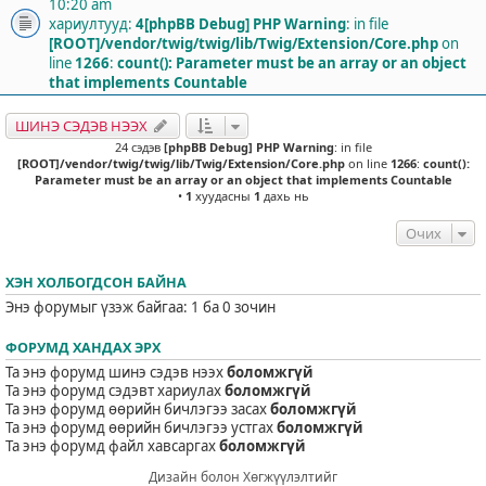
10:20 am
хариултууд:
4
[phpBB Debug] PHP Warning
: in file
[ROOT]/vendor/twig/twig/lib/Twig/Extension/Core.php
on
line
1266
:
count(): Parameter must be an array or an object
that implements Countable
ШИНЭ СЭДЭВ НЭЭХ
24 сэдэв
[phpBB Debug] PHP Warning
: in file
[ROOT]/vendor/twig/twig/lib/Twig/Extension/Core.php
on line
1266
:
count():
Parameter must be an array or an object that implements Countable
•
1
хуудасны
1
дахь нь
Очих
ХЭН ХОЛБОГДСОН БАЙНА
Энэ форумыг үзэж байгаа: 1 ба 0 зочин
ФОРУМД ХАНДАХ ЭРХ
Та энэ форумд шинэ сэдэв нээх
боломжгүй
Та энэ форумд сэдэвт хариулах
боломжгүй
Та энэ форумд өөрийн бичлэгээ засах
боломжгүй
Та энэ форумд өөрийн бичлэгээ устгах
боломжгүй
Та энэ форумд файл хавсаргах
боломжгүй
Дизайн болон Хөгжүүлэлтийг