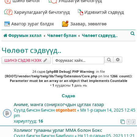
Шинэ бичлэг
Уншаагүй бичлэгүүд
Хариулагдаагүй бичлэгүүд
Идэвхитэй сэдвүүд
Аватор зураг бэлдэх
Заавар, зөвөлгөө
Форумын эхлэл
Чөлөөт булан
Чөлөөт сэдвүүд..
Чөлөөт сэдвүүд..
Хайлт
Нарийвч
ШИНЭ СЭДЭВ НЭЭХ
т
24 сэдэв
[phpBB Debug] PHP Warning
: in file
[ROOT]/vendor/twig/twig/lib/Twig/Extension/Core.php
on line
1266
:
count():
Parameter must be an array or an object that implements Countable
•
1
хуудасны
1
дахь нь
Сэдэв
Аниме, манга сонирхогчдын цуглах газар
Сүүлд бичсэн Бичсэн
otgonbatt
«
Мя 1-р сарын 14, 2025 12:45
pm
хариултууд:
16
1
2
Холимог тулааны урлаг ММА болон Бокс
Сүүлд бичсэн Бичсэн
Бамбууш
«
Ня 11-р сарын 05, 2023 11:21