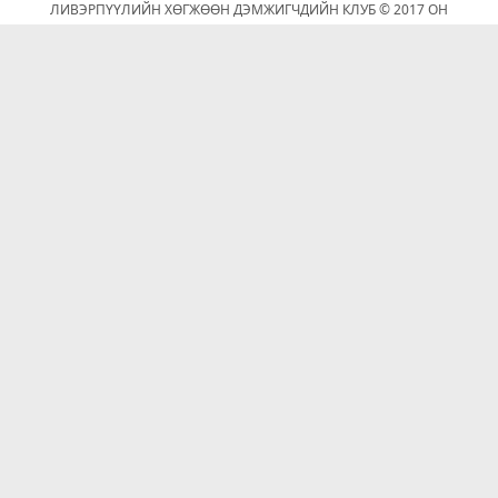
ЛИВЭРПҮҮЛИЙН ХӨГЖӨӨН ДЭМЖИГЧДИЙН КЛУБ © 2017 ОН