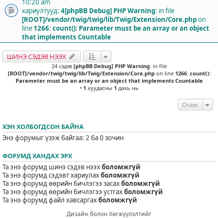
10:20 am
хариултууд:
4
[phpBB Debug] PHP Warning
: in file
[ROOT]/vendor/twig/twig/lib/Twig/Extension/Core.php
on
line
1266
:
count(): Parameter must be an array or an object
that implements Countable
ШИНЭ СЭДЭВ НЭЭХ
24 сэдэв
[phpBB Debug] PHP Warning
: in file
[ROOT]/vendor/twig/twig/lib/Twig/Extension/Core.php
on line
1266
:
count():
Parameter must be an array or an object that implements Countable
•
1
хуудасны
1
дахь нь
Очих
ХЭН ХОЛБОГДСОН БАЙНА
Энэ форумыг үзэж байгаа: 2 ба 0 зочин
ФОРУМД ХАНДАХ ЭРХ
Та энэ форумд шинэ сэдэв нээх
боломжгүй
Та энэ форумд сэдэвт хариулах
боломжгүй
Та энэ форумд өөрийн бичлэгээ засах
боломжгүй
Та энэ форумд өөрийн бичлэгээ устгах
боломжгүй
Та энэ форумд файл хавсаргах
боломжгүй
Дизайн болон Хөгжүүлэлтийг