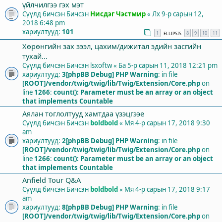
үйлчилгээ гэх мэт
Сүүлд бичсэн Бичсэн
Нисдэг Чэстмир
«
Лх 9-р сарын 12,
2018 6:48 pm
хариултууд:
101
1
8
9
10
11
ELLIPSIS
Хөрөнгийн зах зээл, цахим/дижитал эдийн засгийн
тухай...
Сүүлд бичсэн Бичсэн
lsxoftw
«
Ба 5-р сарын 11, 2018 12:21 pm
хариултууд:
3
[phpBB Debug] PHP Warning
: in file
[ROOT]/vendor/twig/twig/lib/Twig/Extension/Core.php
on
line
1266
:
count(): Parameter must be an array or an object
that implements Countable
Аялан тоглолтууд хамтдаа үзэцгээе
Сүүлд бичсэн Бичсэн
boldbold
«
Мя 4-р сарын 17, 2018 9:30
am
хариултууд:
2
[phpBB Debug] PHP Warning
: in file
[ROOT]/vendor/twig/twig/lib/Twig/Extension/Core.php
on
line
1266
:
count(): Parameter must be an array or an object
that implements Countable
Anfield Tour Q&A
Сүүлд бичсэн Бичсэн
boldbold
«
Мя 4-р сарын 17, 2018 9:17
am
хариултууд:
8
[phpBB Debug] PHP Warning
: in file
[ROOT]/vendor/twig/twig/lib/Twig/Extension/Core.php
on