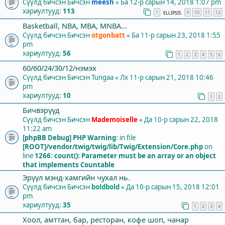
Сүүлд бичсэн Бичсэн
meesh
«
Ба 12-р сарын 14, 2018 1:07 pm
хариултууд:
113
1
9
10
11
12
ELLIPSIS
Basketball, NBA, MBA, MNBA...
Сүүлд бичсэн Бичсэн
otgonbatt
«
Ба 11-р сарын 23, 2018 1:55
pm
хариултууд:
56
1
2
3
4
5
6
60/60/24/30/12/нэмэх
Сүүлд бичсэн Бичсэн
Tungaa
«
Лх 11-р сарын 21, 2018 10:46
pm
хариултууд:
10
1
2
Бичвэрүүд
Сүүлд бичсэн Бичсэн
Mademoiselle
«
Да 10-р сарын 22, 2018
11:22 am
[phpBB Debug] PHP Warning
: in file
[ROOT]/vendor/twig/twig/lib/Twig/Extension/Core.php
on
line
1266
:
count(): Parameter must be an array or an object
that implements Countable
Эрүүл мэнд-хамгийн чухал нь.
Сүүлд бичсэн Бичсэн
boldbold
«
Да 10-р сарын 15, 2018 12:01
pm
хариултууд:
35
1
2
3
4
Хоол, амттан, бар, ресторан, кофе шоп, чанар