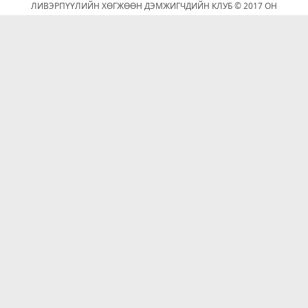
ЛИВЭРПҮҮЛИЙН ХӨГЖӨӨН ДЭМЖИГЧДИЙН КЛУБ © 2017 ОН