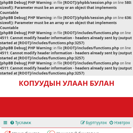
[phpBB Debug] PHP Warning
: in file
[ROOT]/phpbb/session.php
on line
580
:
sizeof(): Parameter must be an array or an object that implements
Countable
[phpBB Debug] PHP Warning
: in file
[ROOT]/phpbb/session.php
on line
636
:
sizeof(): Parameter must be an array or an object that implements
Countable
[phpBB Debug] PHP Warning
: in file
[ROOT]/includes/functions.php
on line
4511
:
Cannot modify header information - headers already sent by (output
started at [ROOT]/includes/functions.php:3257)
[phpBB Debug] PHP Warning
: in file
[ROOT]/includes/functions.php
on line
4511
:
Cannot modify header information - headers already sent by (output
started at [ROOT]/includes/functions.php:3257)
[phpBB Debug] PHP Warning
: in file
[ROOT]/includes/functions.php
on line
4511
:
Cannot modify header information - headers already sent by (output
started at [ROOT]/includes/functions.php:3257)
КОПУУДЫН УЛААН БУЛАН
Тусламж
Бүртгүүлэх
Нэвтрэх