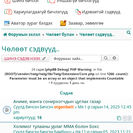
Шинэ бичлэг
Уншаагүй бичлэгүүд
Хариулагдаагүй бичлэгүүд
Идэвхитэй сэдвүүд
Аватор зураг бэлдэх
Заавар, зөвөлгөө
Форумын эхлэл
Чөлөөт булан
Чөлөөт сэдвүүд..
Чөлөөт сэдвүүд..
Хайлт
Нарийвч
ШИНЭ СЭДЭВ НЭЭХ
т
24 сэдэв
[phpBB Debug] PHP Warning
: in file
[ROOT]/vendor/twig/twig/lib/Twig/Extension/Core.php
on line
1266
:
count():
Parameter must be an array or an object that implements Countable
•
1
хуудасны
1
дахь нь
Сэдэв
Аниме, манга сонирхогчдын цуглах газар
Сүүлд бичсэн Бичсэн
otgonbatt
«
Мя 1-р сарын 14, 2025 12:45
pm
хариултууд:
16
1
2
Холимог тулааны урлаг ММА болон Бокс
Сүүлд бичсэн Бичсэн
Бамбууш
«
Ня 11-р сарын 05, 2023 11:21