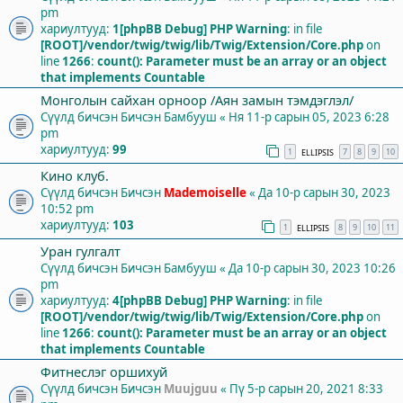
pm
хариултууд:
1
[phpBB Debug] PHP Warning
: in file
[ROOT]/vendor/twig/twig/lib/Twig/Extension/Core.php
on
line
1266
:
count(): Parameter must be an array or an object
that implements Countable
Монголын сайхан орноор /Аян замын тэмдэглэл/
Сүүлд бичсэн Бичсэн
Бамбууш
«
Ня 11-р сарын 05, 2023 6:28
pm
хариултууд:
99
1
7
8
9
10
ELLIPSIS
Кино клуб.
Сүүлд бичсэн Бичсэн
Mademoiselle
«
Да 10-р сарын 30, 2023
10:52 pm
хариултууд:
103
1
8
9
10
11
ELLIPSIS
Уран гулгалт
Сүүлд бичсэн Бичсэн
Бамбууш
«
Да 10-р сарын 30, 2023 10:26
pm
хариултууд:
4
[phpBB Debug] PHP Warning
: in file
[ROOT]/vendor/twig/twig/lib/Twig/Extension/Core.php
on
line
1266
:
count(): Parameter must be an array or an object
that implements Countable
Фитнеслэг оршихуй
Сүүлд бичсэн Бичсэн
Muujguu
«
Пү 5-р сарын 20, 2021 8:33