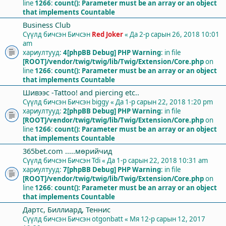
line
1266
:
count(): Parameter must be an array or an object
that implements Countable
Business Club
Сүүлд бичсэн Бичсэн
Red Joker
«
Да 2-р сарын 26, 2018 10:01
am
хариултууд:
4
[phpBB Debug] PHP Warning
: in file
[ROOT]/vendor/twig/twig/lib/Twig/Extension/Core.php
on
line
1266
:
count(): Parameter must be an array or an object
that implements Countable
Шивээс -Tattoo! and piercing etc..
Сүүлд бичсэн Бичсэн
biggy
«
Да 1-р сарын 22, 2018 1:20 pm
хариултууд:
2
[phpBB Debug] PHP Warning
: in file
[ROOT]/vendor/twig/twig/lib/Twig/Extension/Core.php
on
line
1266
:
count(): Parameter must be an array or an object
that implements Countable
365bet.com .....мөрийчид
Сүүлд бичсэн Бичсэн
Tdi
«
Да 1-р сарын 22, 2018 10:31 am
хариултууд:
7
[phpBB Debug] PHP Warning
: in file
[ROOT]/vendor/twig/twig/lib/Twig/Extension/Core.php
on
line
1266
:
count(): Parameter must be an array or an object
that implements Countable
Дартс, Биллиард, Теннис
Сүүлд бичсэн Бичсэн
otgonbatt
«
Мя 12-р сарын 12, 2017