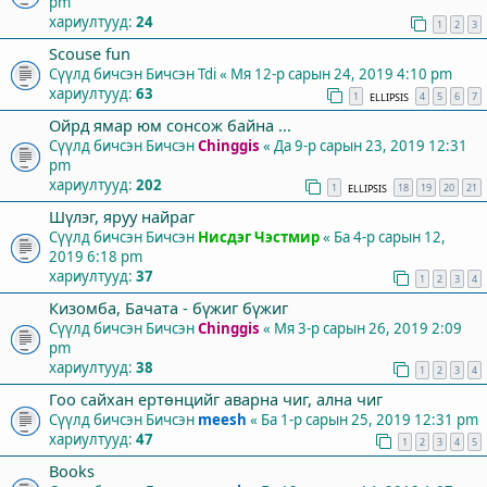
pm
хариултууд:
24
1
2
3
Scouse fun
Сүүлд бичсэн Бичсэн
Tdi
«
Мя 12-р сарын 24, 2019 4:10 pm
хариултууд:
63
1
4
5
6
7
ELLIPSIS
Ойрд ямар юм сонсож байна ...
Сүүлд бичсэн Бичсэн
Chinggis
«
Да 9-р сарын 23, 2019 12:31
pm
хариултууд:
202
1
18
19
20
21
ELLIPSIS
Шүлэг, яруу найраг
Сүүлд бичсэн Бичсэн
Нисдэг Чэстмир
«
Ба 4-р сарын 12,
2019 6:18 pm
хариултууд:
37
1
2
3
4
Кизомба, Бачата - бүжиг бүжиг
Сүүлд бичсэн Бичсэн
Chinggis
«
Мя 3-р сарын 26, 2019 2:09
pm
хариултууд:
38
1
2
3
4
Гоо сайхан ертөнцийг аварна чиг, ална чиг
Сүүлд бичсэн Бичсэн
meesh
«
Ба 1-р сарын 25, 2019 12:31 pm
хариултууд:
47
1
2
3
4
5
Books