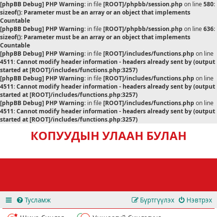
[phpBB Debug] PHP Warning
: in file
[ROOT]/phpbb/session.php
on line
580
:
sizeof(): Parameter must be an array or an object that implements
Countable
[phpBB Debug] PHP Warning
: in file
[ROOT]/phpbb/session.php
on line
636
:
sizeof(): Parameter must be an array or an object that implements
Countable
[phpBB Debug] PHP Warning
: in file
[ROOT]/includes/functions.php
on line
4511
:
Cannot modify header information - headers already sent by (output
started at [ROOT]/includes/functions.php:3257)
[phpBB Debug] PHP Warning
: in file
[ROOT]/includes/functions.php
on line
4511
:
Cannot modify header information - headers already sent by (output
started at [ROOT]/includes/functions.php:3257)
[phpBB Debug] PHP Warning
: in file
[ROOT]/includes/functions.php
on line
4511
:
Cannot modify header information - headers already sent by (output
started at [ROOT]/includes/functions.php:3257)
КОПУУДЫН УЛААН БУЛАН
Тусламж
Бүртгүүлэх
Нэвтрэх