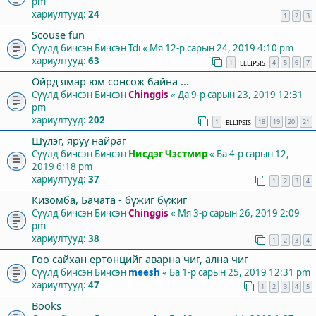
pm
хариултууд:
24
1
2
3
Scouse fun
Сүүлд бичсэн Бичсэн
Tdi
«
Мя 12-р сарын 24, 2019 4:10 pm
хариултууд:
63
1
4
5
6
7
ELLIPSIS
Ойрд ямар юм сонсож байна ...
Сүүлд бичсэн Бичсэн
Chinggis
«
Да 9-р сарын 23, 2019 12:31
pm
хариултууд:
202
1
18
19
20
21
ELLIPSIS
Шүлэг, яруу найраг
Сүүлд бичсэн Бичсэн
Нисдэг Чэстмир
«
Ба 4-р сарын 12,
2019 6:18 pm
хариултууд:
37
1
2
3
4
Кизомба, Бачата - бүжиг бүжиг
Сүүлд бичсэн Бичсэн
Chinggis
«
Мя 3-р сарын 26, 2019 2:09
pm
хариултууд:
38
1
2
3
4
Гоо сайхан ертөнцийг аварна чиг, ална чиг
Сүүлд бичсэн Бичсэн
meesh
«
Ба 1-р сарын 25, 2019 12:31 pm
хариултууд:
47
1
2
3
4
5
Books