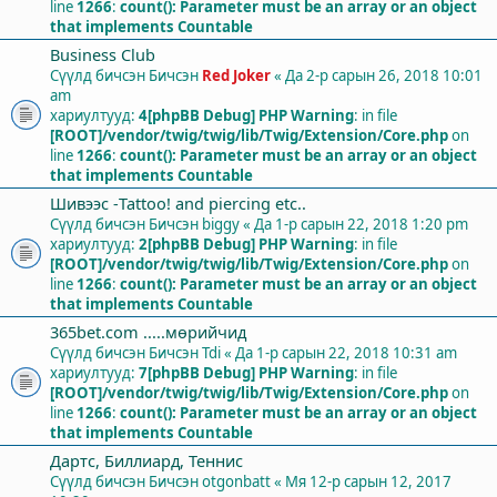
line
1266
:
count(): Parameter must be an array or an object
that implements Countable
Business Club
Сүүлд бичсэн Бичсэн
Red Joker
«
Да 2-р сарын 26, 2018 10:01
am
хариултууд:
4
[phpBB Debug] PHP Warning
: in file
[ROOT]/vendor/twig/twig/lib/Twig/Extension/Core.php
on
line
1266
:
count(): Parameter must be an array or an object
that implements Countable
Шивээс -Tattoo! and piercing etc..
Сүүлд бичсэн Бичсэн
biggy
«
Да 1-р сарын 22, 2018 1:20 pm
хариултууд:
2
[phpBB Debug] PHP Warning
: in file
[ROOT]/vendor/twig/twig/lib/Twig/Extension/Core.php
on
line
1266
:
count(): Parameter must be an array or an object
that implements Countable
365bet.com .....мөрийчид
Сүүлд бичсэн Бичсэн
Tdi
«
Да 1-р сарын 22, 2018 10:31 am
хариултууд:
7
[phpBB Debug] PHP Warning
: in file
[ROOT]/vendor/twig/twig/lib/Twig/Extension/Core.php
on
line
1266
:
count(): Parameter must be an array or an object
that implements Countable
Дартс, Биллиард, Теннис
Сүүлд бичсэн Бичсэн
otgonbatt
«
Мя 12-р сарын 12, 2017