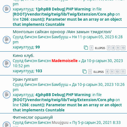
pm
хариултууд:
1
[phpBB Debug] PHP Warning
: in file
[ROOT]/vendor/twig/twig/lib/Twig/Extension/Core.php
on
line
1266
:
count(): Parameter must be an array or an object
that implements Countable
Монголын сайхан орноор /Аян замын тэмдэглэл/
Сүүлд бичсэн Бичсэн
Бамбууш
«
Ня 11-р сарын 05, 2023 6:28
pm
хариултууд:
99
1
7
8
9
10
ELLIPSIS
Кино клуб.
Сүүлд бичсэн Бичсэн
Mademoiselle
«
Да 10-р сарын 30, 2023
10:52 pm
хариултууд:
103
1
8
9
10
11
ELLIPSIS
Уран гулгалт
Сүүлд бичсэн Бичсэн
Бамбууш
«
Да 10-р сарын 30, 2023 10:26
pm
хариултууд:
4
[phpBB Debug] PHP Warning
: in file
[ROOT]/vendor/twig/twig/lib/Twig/Extension/Core.php
on
line
1266
:
count(): Parameter must be an array or an object
that implements Countable
Фитнеслэг оршихуй
Сүүлд бичсэн Бичсэн
Muujguu
«
Пү 5-р сарын 20, 2021 8:33