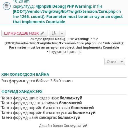
10:20 am
хариултууд:
4
[phpBB Debug] PHP Warning
: in file
[ROOT]/vendor/twig/twig/lib/Twig/Extension/Core.php
on
line
1266
:
count(): Parameter must be an array or an object
that implements Countable
ШИНЭ СЭДЭВ НЭЭХ
24 сэдэв
[phpBB Debug] PHP Warning
: in file
[ROOT]/vendor/twig/twig/lib/Twig/Extension/Core.php
on line
1266
:
count():
Parameter must be an array or an object that implements Countable
•
1
хуудасны
1
дахь нь
Очих
ХЭН ХОЛБОГДСОН БАЙНА
Энэ форумыг үзэж байгаа: 3 ба 0 зочин
ФОРУМД ХАНДАХ ЭРХ
Та энэ форумд шинэ сэдэв нээх
боломжгүй
Та энэ форумд сэдэвт хариулах
боломжгүй
Та энэ форумд өөрийн бичлэгээ засах
боломжгүй
Та энэ форумд өөрийн бичлэгээ устгах
боломжгүй
Та энэ форумд файл хавсаргах
боломжгүй
Дизайн болон Хөгжүүлэлтийг