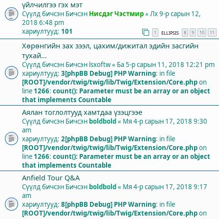
үйлчилгээ гэх мэт
Сүүлд бичсэн Бичсэн
Нисдэг Чэстмир
«
Лх 9-р сарын 12,
2018 6:48 pm
хариултууд:
101
1
8
9
10
11
ELLIPSIS
Хөрөнгийн зах зээл, цахим/дижитал эдийн засгийн
тухай...
Сүүлд бичсэн Бичсэн
lsxoftw
«
Ба 5-р сарын 11, 2018 12:21 pm
хариултууд:
3
[phpBB Debug] PHP Warning
: in file
[ROOT]/vendor/twig/twig/lib/Twig/Extension/Core.php
on
line
1266
:
count(): Parameter must be an array or an object
that implements Countable
Аялан тоглолтууд хамтдаа үзэцгээе
Сүүлд бичсэн Бичсэн
boldbold
«
Мя 4-р сарын 17, 2018 9:30
am
хариултууд:
2
[phpBB Debug] PHP Warning
: in file
[ROOT]/vendor/twig/twig/lib/Twig/Extension/Core.php
on
line
1266
:
count(): Parameter must be an array or an object
that implements Countable
Anfield Tour Q&A
Сүүлд бичсэн Бичсэн
boldbold
«
Мя 4-р сарын 17, 2018 9:17
am
хариултууд:
8
[phpBB Debug] PHP Warning
: in file
[ROOT]/vendor/twig/twig/lib/Twig/Extension/Core.php
on