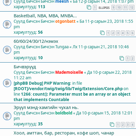
Сүүлд бичсэн Бичсэн
meesh
«
Ба 12-р сарын 14, 2018 1:07 pm
хариултууд:
113
1
9
10
11
12
ELLIPSIS
Basketball, NBA, MBA, MNBA...
Сүүлд бичсэн Бичсэн
otgonbatt
«
Ба 11-р сарын 23, 2018 1:55
pm
хариултууд:
56
1
2
3
4
5
6
60/60/24/30/12/нэмэх
Сүүлд бичсэн Бичсэн
Tungaa
«
Лх 11-р сарын 21, 2018 10:46
pm
хариултууд:
10
1
2
Бичвэрүүд
Сүүлд бичсэн Бичсэн
Mademoiselle
«
Да 10-р сарын 22, 2018
11:22 am
[phpBB Debug] PHP Warning
: in file
[ROOT]/vendor/twig/twig/lib/Twig/Extension/Core.php
on
line
1266
:
count(): Parameter must be an array or an object
that implements Countable
Эрүүл мэнд-хамгийн чухал нь.
Сүүлд бичсэн Бичсэн
boldbold
«
Да 10-р сарын 15, 2018 12:01
pm
хариултууд:
35
1
2
3
4
Хоол, амттан, бар, ресторан, кофе шоп, чанар