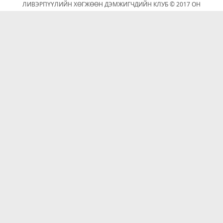
ЛИВЭРПҮҮЛИЙН ХӨГЖӨӨН ДЭМЖИГЧДИЙН КЛУБ © 2017 ОН