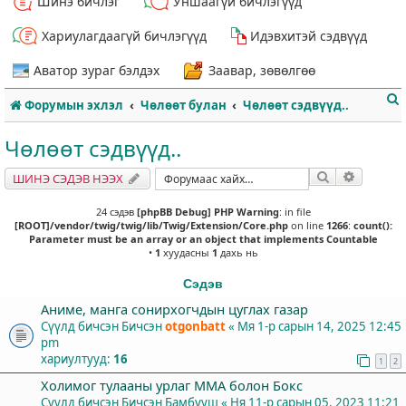
Шинэ бичлэг
Уншаагүй бичлэгүүд
Хариулагдаагүй бичлэгүүд
Идэвхитэй сэдвүүд
Аватор зураг бэлдэх
Заавар, зөвөлгөө
Форумын эхлэл
Чөлөөт булан
Чөлөөт сэдвүүд..
Чөлөөт сэдвүүд..
Хайлт
Нарийвч
ШИНЭ СЭДЭВ НЭЭХ
т
24 сэдэв
[phpBB Debug] PHP Warning
: in file
[ROOT]/vendor/twig/twig/lib/Twig/Extension/Core.php
on line
1266
:
count():
Parameter must be an array or an object that implements Countable
•
1
хуудасны
1
дахь нь
Сэдэв
Аниме, манга сонирхогчдын цуглах газар
Сүүлд бичсэн Бичсэн
otgonbatt
«
Мя 1-р сарын 14, 2025 12:45
pm
хариултууд:
16
1
2
Холимог тулааны урлаг ММА болон Бокс
Сүүлд бичсэн Бичсэн
Бамбууш
«
Ня 11-р сарын 05, 2023 11:21