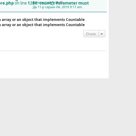
4
Бичсэн
Ladykop
ore.php
on line
1266
:
count(): Parameter must
С
Да 11-р сарын 04, 2019 9:17 am
ү
ү
л
n array or an object that implements Countable
и
n array or an object that implements Countable
й
н
Очих
б
и
ч
л
э
г
ү
з
э
х