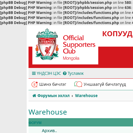
[phpBB Debug] PHP Warning
: in file
[ROOT]/phpbb/session.php
on line
580
:
[phpBB Debug] PHP Warning
: in file
[ROOT]/phpbb/session.php
on line
636
:
[phpBB Debug] PHP Warning
: in file
[ROOT]/includes/functions.php
on line
[phpBB Debug] PHP Warning
: in file
[ROOT]/includes/functions.php
on line
[phpBB Debug] PHP Warning
: in file
[ROOT]/includes/functions.php
on line
КОПУУД
ҮНДСЭН ЦЭС
Тусламж
Шинэ бичлэг
Уншаагүй бичлэгүүд
Форумын эхлэл
Warehouse
Warehouse
ФОРУМ
Архив..