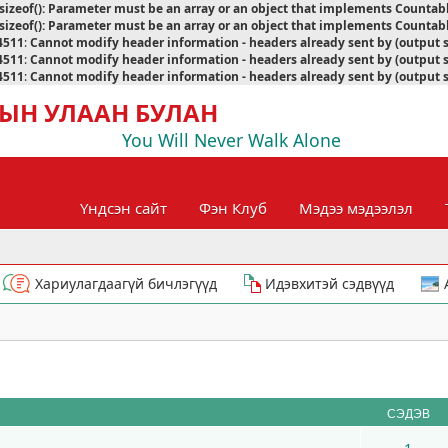
sizeof(): Parameter must be an array or an object that implements Countab
sizeof(): Parameter must be an array or an object that implements Countab
4511
:
Cannot modify header information - headers already sent by (output 
4511
:
Cannot modify header information - headers already sent by (output 
4511
:
Cannot modify header information - headers already sent by (output 
ЫН УЛААН БУЛАН
You Will Never Walk Alone
Үндсэн сайт
Фэн Клуб
Мэдээ мэдээлэл
Хариулагдаагүй бичлэгүүд
Идэвхитэй сэдвүүд
СЭДЭВ