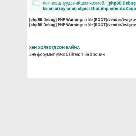
Хог новшнуудаа ийшээ чихмой..
[phpBB Debug
be an array or an object that implements Cou
[phpBB Debug] PHP Warning
: in file
[ROOT]/vendor/twig/tw
[phpBB Debug] PHP Warning
: in file
[ROOT]/vendor/twig/tw
ХЭН ХОЛБОГДСОН БАЙНА
Энэ форумыг үзэж байгаа: 1 ба 0 зочин