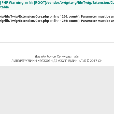
1
] PHP Warning
: in file
[ROOT]/vendor/twig/twig/lib/Twig/Extension/C
ntable
ig/lib/Twig/Extension/Core.php
on line
1266
:
count(): Parameter must be a
ig/lib/Twig/Extension/Core.php
on line
1266
:
count(): Parameter must be a
Дизайн болон Хөгжүүлэлтийг
ЛИВЭРПҮҮЛИЙН ХӨГЖӨӨН ДЭМЖИГЧДИЙН КЛУБ © 2017 ОН