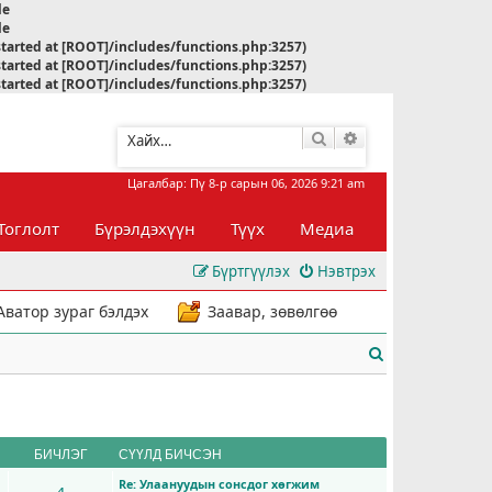
le
le
started at [ROOT]/includes/functions.php:3257)
started at [ROOT]/includes/functions.php:3257)
started at [ROOT]/includes/functions.php:3257)
Хайлт
Нарийвчилсан хай
Цагалбар: Пү 8-р сарын 06, 2026 9:21 am
Тоглолт
Бүрэлдэхүүн
Түүх
Медиа
Бүртгүүлэх
Нэвтрэх
Аватор зураг бэлдэх
Заавар, зөвөлгөө
Х
а
й
л
БИЧЛЭГ
СҮҮЛД БИЧСЭН
Re: Улаануудын сонсдог хөгжим
т