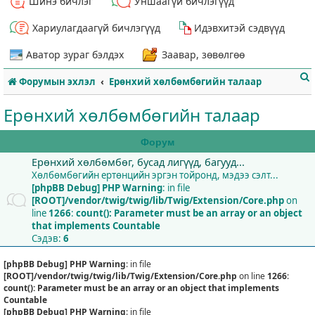
Шинэ бичлэг
Уншаагүй бичлэгүүд
Хариулагдаагүй бичлэгүүд
Идэвхитэй сэдвүүд
Аватор зураг бэлдэх
Заавар, зөвөлгөө
Форумын эхлэл
Ерөнхий хөлбөмбөгийн талаар
Ерөнхий хөлбөмбөгийн талаар
Форум
Ерөнхий хөлбөмбөг, бусад лигүүд, багууд...
т
Хөлбөмбөгийн ертөнцийн эргэн тойронд, мэдээ сэлт...
[phpBB Debug] PHP Warning
: in file
[ROOT]/vendor/twig/twig/lib/Twig/Extension/Core.php
on
line
1266
:
count(): Parameter must be an array or an object
that implements Countable
Сэдэв:
6
[phpBB Debug] PHP Warning
: in file
[ROOT]/vendor/twig/twig/lib/Twig/Extension/Core.php
on line
1266
:
count(): Parameter must be an array or an object that implements
Countable
[phpBB Debug] PHP Warning
: in file