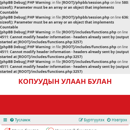
[phpBB Debug] PHP Warning
: in file
[ROOT]/phpbb/session.php
on line
580
:
sizeof(): Parameter must be an array or an object that implements
Countable
[phpBB Debug] PHP Warning
: in file
[ROOT]/phpbb/session.php
on line
636
:
sizeof(): Parameter must be an array or an object that implements
Countable
[phpBB Debug] PHP Warning
: in file
[ROOT]/includes/functions.php
on line
4511
:
Cannot modify header information - headers already sent by (output
started at [ROOT]/includes/functions.php:3257)
[phpBB Debug] PHP Warning
: in file
[ROOT]/includes/functions.php
on line
4511
:
Cannot modify header information - headers already sent by (output
started at [ROOT]/includes/functions.php:3257)
[phpBB Debug] PHP Warning
: in file
[ROOT]/includes/functions.php
on line
4511
:
Cannot modify header information - headers already sent by (output
started at [ROOT]/includes/functions.php:3257)
КОПУУДЫН УЛААН БУЛАН
Тусламж
Бүртгүүлэх
Нэвтрэх