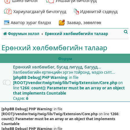
Шинэ бичлэг
Уншаагүй бичлэгүүд
Хариулагдаагүй бичлэгүүд
Идэвхитэй сэдвүүд
Аватор зураг бэлдэх
Заавар, зөвөлгөө
Форумын эхлэл
Ерөнхий хөлбөмбөгийн талаар
Ерөнхий хөлбөмбөгийн талаар
Форум
Ерөнхий хөлбөмбөг, бусад лигүүд, багууд...
т
Хөлбөмбөгийн ертөнцийн эргэн тойронд, мэдээ сэлт...
[phpBB Debug] PHP Warning
: in file
[ROOT]/vendor/twig/twig/lib/Twig/Extension/Core.php
on
line
1266
:
count(): Parameter must be an array or an object
that implements Countable
Сэдэв:
6
[phpBB Debug] PHP Warning
: in file
[ROOT]/vendor/twig/twig/lib/Twig/Extension/Core.php
on line
1266
:
count(): Parameter must be an array or an object that implements
Countable
[phpBB Debug] PHP Warning
: in file