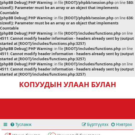
[phpBB Debug] PHP Warning
: in file
[ROOT]/phpbb/session.php
on line
580
:
sizeof(): Parameter must be an array or an object that implements
Countable
[phpBB Debug] PHP Warning
: in file
[ROOT]/phpbb/session.php
on line
636
:
sizeof(): Parameter must be an array or an object that implements
Countable
[phpBB Debug] PHP Warning
: in file
[ROOT]/includes/functions.php
on line
4511
:
Cannot modify header information - headers already sent by (output
started at [ROOT]/includes/functions.php:3257)
[phpBB Debug] PHP Warning
: in file
[ROOT]/includes/functions.php
on line
4511
:
Cannot modify header information - headers already sent by (output
started at [ROOT]/includes/functions.php:3257)
[phpBB Debug] PHP Warning
: in file
[ROOT]/includes/functions.php
on line
4511
:
Cannot modify header information - headers already sent by (output
started at [ROOT]/includes/functions.php:3257)
КОПУУДЫН УЛААН БУЛАН
Тусламж
Бүртгүүлэх
Нэвтрэх