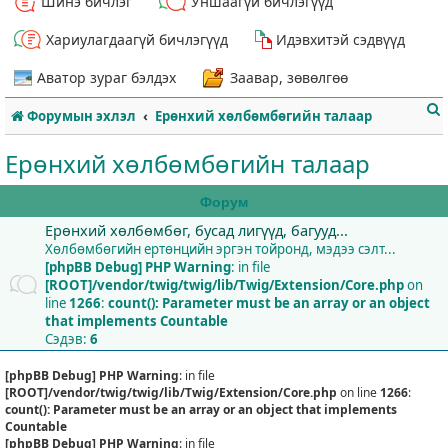
Шинэ бичлэг
Уншаагүй бичлэгүүд
Хариулагдаагүй бичлэгүүд
Идэвхитэй сэдвүүд
Аватор зураг бэлдэх
Заавар, зөвөлгөө
Форумын эхлэл
Ерөнхий хөлбөмбөгийн талаар
Ерөнхий хөлбөмбөгийн талаар
Форум
Ерөнхий хөлбөмбөг, бусад лигүүд, багууд...
т
Хөлбөмбөгийн ертөнцийн эргэн тойронд, мэдээ сэлт...
[phpBB Debug] PHP Warning
: in file
[ROOT]/vendor/twig/twig/lib/Twig/Extension/Core.php
on
line
1266
:
count(): Parameter must be an array or an object
that implements Countable
Сэдэв:
6
[phpBB Debug] PHP Warning
: in file
[ROOT]/vendor/twig/twig/lib/Twig/Extension/Core.php
on line
1266
:
count(): Parameter must be an array or an object that implements
Countable
[phpBB Debug] PHP Warning
: in file