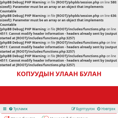
[phpBB Debug] PHP Warning
: in file
[ROOT]/phpbb/session.php
on line
580
:
sizeof(): Parameter must be an array or an object that implements
Countable
[phpBB Debug] PHP Warning
: in file
[ROOT]/phpbb/session.php
on line
636
:
sizeof(): Parameter must be an array or an object that implements
Countable
[phpBB Debug] PHP Warning
: in file
[ROOT]/includes/functions.php
on line
4511
:
Cannot modify header information - headers already sent by (output
started at [ROOT]/includes/functions.php:3257)
[phpBB Debug] PHP Warning
: in file
[ROOT]/includes/functions.php
on line
4511
:
Cannot modify header information - headers already sent by (output
started at [ROOT]/includes/functions.php:3257)
[phpBB Debug] PHP Warning
: in file
[ROOT]/includes/functions.php
on line
4511
:
Cannot modify header information - headers already sent by (output
started at [ROOT]/includes/functions.php:3257)
КОПУУДЫН УЛААН БУЛАН
Тусламж
Бүртгүүлэх
Нэвтрэх