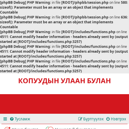
[phpBB Debug] PHP Warning
: in file
[ROOT]/phpbb/session.php
on line
580
:
sizeof(): Parameter must be an array or an object that implements
Countable
[phpBB Debug] PHP Warning
: in file
[ROOT]/phpbb/session.php
on line
636
:
sizeof(): Parameter must be an array or an object that implements
Countable
[phpBB Debug] PHP Warning
: in file
[ROOT]/includes/functions.php
on line
4511
:
Cannot modify header information - headers already sent by (output
started at [ROOT]/includes/functions.php:3257)
[phpBB Debug] PHP Warning
: in file
[ROOT]/includes/functions.php
on line
4511
:
Cannot modify header information - headers already sent by (output
started at [ROOT]/includes/functions.php:3257)
[phpBB Debug] PHP Warning
: in file
[ROOT]/includes/functions.php
on line
4511
:
Cannot modify header information - headers already sent by (output
started at [ROOT]/includes/functions.php:3257)
КОПУУДЫН УЛААН БУЛАН
Тусламж
Бүртгүүлэх
Нэвтрэх