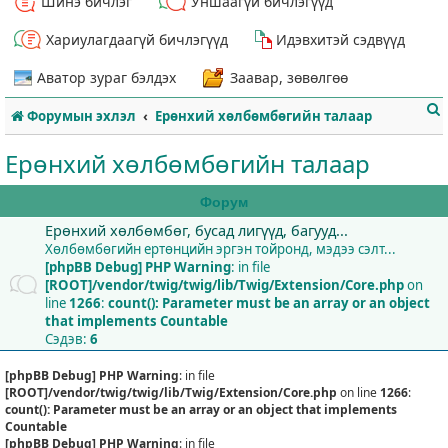
Шинэ бичлэг
Уншаагүй бичлэгүүд
Хариулагдаагүй бичлэгүүд
Идэвхитэй сэдвүүд
Аватор зураг бэлдэх
Заавар, зөвөлгөө
Форумын эхлэл
Ерөнхий хөлбөмбөгийн талаар
Ерөнхий хөлбөмбөгийн талаар
Форум
Ерөнхий хөлбөмбөг, бусад лигүүд, багууд...
т
Хөлбөмбөгийн ертөнцийн эргэн тойронд, мэдээ сэлт...
[phpBB Debug] PHP Warning
: in file
[ROOT]/vendor/twig/twig/lib/Twig/Extension/Core.php
on
line
1266
:
count(): Parameter must be an array or an object
that implements Countable
Сэдэв:
6
[phpBB Debug] PHP Warning
: in file
[ROOT]/vendor/twig/twig/lib/Twig/Extension/Core.php
on line
1266
:
count(): Parameter must be an array or an object that implements
Countable
[phpBB Debug] PHP Warning
: in file