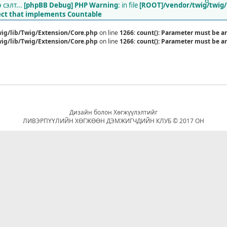
6
сэлт...
[phpBB Debug] PHP Warning
: in file
[ROOT]/vendor/twig/twig/
ject that implements Countable
ig/lib/Twig/Extension/Core.php
on line
1266
:
count(): Parameter must be a
ig/lib/Twig/Extension/Core.php
on line
1266
:
count(): Parameter must be a
Дизайн болон Хөгжүүлэлтийг
ЛИВЭРПҮҮЛИЙН ХӨГЖӨӨН ДЭМЖИГЧДИЙН КЛУБ © 2017 ОН