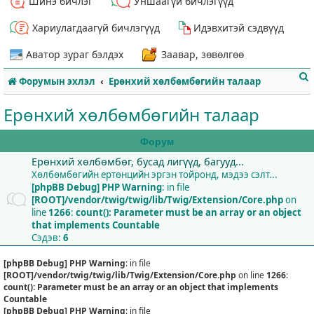
Шинэ бичлэг
Уншаагүй бичлэгүүд
Хариулагдаагүй бичлэгүүд
Идэвхитэй сэдвүүд
Аватор зураг бэлдэх
Заавар, зөвөлгөө
Форумын эхлэл
Ерөнхий хөлбөмбөгийн талаар
Ерөнхий хөлбөмбөгийн талаар
Форум
Ерөнхий хөлбөмбөг, бусад лигүүд, багууд...
т
Хөлбөмбөгийн ертөнцийн эргэн тойронд, мэдээ сэлт...
[phpBB Debug] PHP Warning
: in file
[ROOT]/vendor/twig/twig/lib/Twig/Extension/Core.php
on
line
1266
:
count(): Parameter must be an array or an object
that implements Countable
Сэдэв:
6
[phpBB Debug] PHP Warning
: in file
[ROOT]/vendor/twig/twig/lib/Twig/Extension/Core.php
on line
1266
:
count(): Parameter must be an array or an object that implements
Countable
[phpBB Debug] PHP Warning
: in file