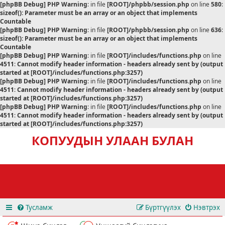
[phpBB Debug] PHP Warning
: in file
[ROOT]/phpbb/session.php
on line
580
:
sizeof(): Parameter must be an array or an object that implements
Countable
[phpBB Debug] PHP Warning
: in file
[ROOT]/phpbb/session.php
on line
636
:
sizeof(): Parameter must be an array or an object that implements
Countable
[phpBB Debug] PHP Warning
: in file
[ROOT]/includes/functions.php
on line
4511
:
Cannot modify header information - headers already sent by (output
started at [ROOT]/includes/functions.php:3257)
[phpBB Debug] PHP Warning
: in file
[ROOT]/includes/functions.php
on line
4511
:
Cannot modify header information - headers already sent by (output
started at [ROOT]/includes/functions.php:3257)
[phpBB Debug] PHP Warning
: in file
[ROOT]/includes/functions.php
on line
4511
:
Cannot modify header information - headers already sent by (output
started at [ROOT]/includes/functions.php:3257)
КОПУУДЫН УЛААН БУЛАН
Тусламж
Бүртгүүлэх
Нэвтрэх