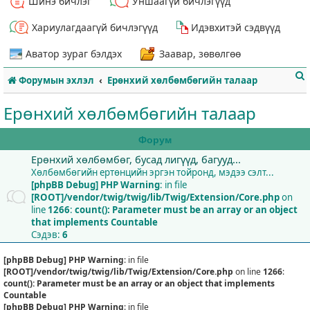
Шинэ бичлэг
Уншаагүй бичлэгүүд
Хариулагдаагүй бичлэгүүд
Идэвхитэй сэдвүүд
Аватор зураг бэлдэх
Заавар, зөвөлгөө
Форумын эхлэл
Ерөнхий хөлбөмбөгийн талаар
Ерөнхий хөлбөмбөгийн талаар
Форум
Ерөнхий хөлбөмбөг, бусад лигүүд, багууд...
т
Хөлбөмбөгийн ертөнцийн эргэн тойронд, мэдээ сэлт...
[phpBB Debug] PHP Warning
: in file
[ROOT]/vendor/twig/twig/lib/Twig/Extension/Core.php
on
line
1266
:
count(): Parameter must be an array or an object
that implements Countable
Сэдэв:
6
[phpBB Debug] PHP Warning
: in file
[ROOT]/vendor/twig/twig/lib/Twig/Extension/Core.php
on line
1266
:
count(): Parameter must be an array or an object that implements
Countable
[phpBB Debug] PHP Warning
: in file