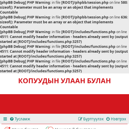
[phpBB Debug] PHP Warning
: in file
[ROOT]/phpbb/session.php
on line
580
:
sizeof(): Parameter must be an array or an object that implements
Countable
[phpBB Debug] PHP Warning
: in file
[ROOT]/phpbb/session.php
on line
636
:
sizeof(): Parameter must be an array or an object that implements
Countable
[phpBB Debug] PHP Warning
: in file
[ROOT]/includes/functions.php
on line
4511
:
Cannot modify header information - headers already sent by (output
started at [ROOT]/includes/functions.php:3257)
[phpBB Debug] PHP Warning
: in file
[ROOT]/includes/functions.php
on line
4511
:
Cannot modify header information - headers already sent by (output
started at [ROOT]/includes/functions.php:3257)
[phpBB Debug] PHP Warning
: in file
[ROOT]/includes/functions.php
on line
4511
:
Cannot modify header information - headers already sent by (output
started at [ROOT]/includes/functions.php:3257)
КОПУУДЫН УЛААН БУЛАН
Тусламж
Бүртгүүлэх
Нэвтрэх