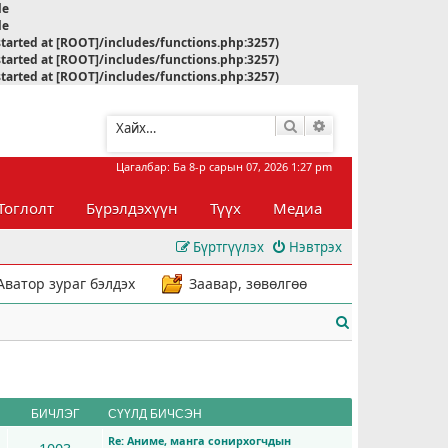
le
le
started at [ROOT]/includes/functions.php:3257)
started at [ROOT]/includes/functions.php:3257)
started at [ROOT]/includes/functions.php:3257)
Хайлт
Нарийвчилсан хай
Цагалбар: Ба 8-р сарын 07, 2026 1:27 pm
Тоглолт
Бүрэлдэхүүн
Түүх
Медиа
Бүртгүүлэх
Нэвтрэх
Аватор зураг бэлдэх
Заавар, зөвөлгөө
Х
а
й
л
БИЧЛЭГ
СҮҮЛД БИЧСЭН
Re: Аниме, манга сонирхогчдын
т