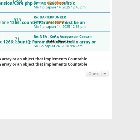
1003
Бичсэн
otgonbatt
ension/Core.php
on line
1266
:
count():
С
Мя 1-р сарын 14, 2025 12:45 pm
ү
ү
Re: DAFTERPUNKER
л
615
Бичсэн
otgonbatt
и
 line
1266
:
count(): Parameter must be an
С
Мя 1-р сарын 14, 2025 12:36 pm
й
ү
н
ү
б
Re: NBA - Хойд Америкын Сагсан
л
71
и
Бичсэн
Bobby Sinatra
и
ne
1266
:
count(): Parameter must be an array or
С
ч
Ба 1-р сарын 24, 2020 9:45 am
й
ү
л
н
ү
э
б
л
n array or an object that implements Countable
г
и
и
n array or an object that implements Countable
ү
ч
й
з
л
н
Очих
э
э
б
х
г
и
ү
ч
з
л
э
э
х
г
ү
з
э
х