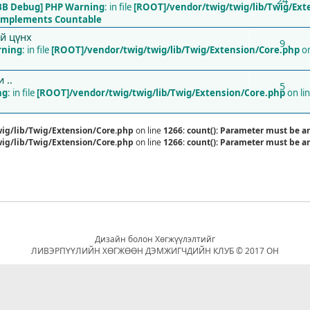
24
BB Debug] PHP Warning
: in file
[ROOT]/vendor/twig/twig/lib/Twig/Ext
t implements Countable
ий цүнх
9
rning
: in file
[ROOT]/vendor/twig/twig/lib/Twig/Extension/Core.php
on
 ..
5
ng
: in file
[ROOT]/vendor/twig/twig/lib/Twig/Extension/Core.php
on li
ig/lib/Twig/Extension/Core.php
on line
1266
:
count(): Parameter must be a
ig/lib/Twig/Extension/Core.php
on line
1266
:
count(): Parameter must be a
Дизайн болон Хөгжүүлэлтийг
ЛИВЭРПҮҮЛИЙН ХӨГЖӨӨН ДЭМЖИГЧДИЙН КЛУБ © 2017 ОН