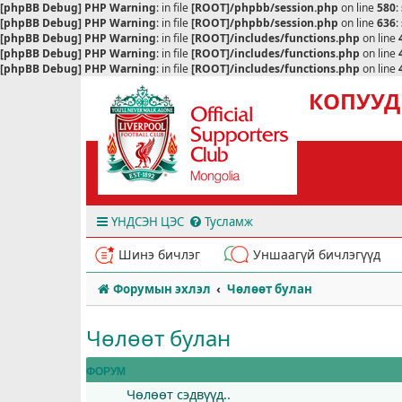
[phpBB Debug] PHP Warning
: in file
[ROOT]/phpbb/session.php
on line
580
:
[phpBB Debug] PHP Warning
: in file
[ROOT]/phpbb/session.php
on line
636
:
[phpBB Debug] PHP Warning
: in file
[ROOT]/includes/functions.php
on line
[phpBB Debug] PHP Warning
: in file
[ROOT]/includes/functions.php
on line
[phpBB Debug] PHP Warning
: in file
[ROOT]/includes/functions.php
on line
КОПУУД
ҮНДСЭН ЦЭС
Тусламж
Шинэ бичлэг
Уншаагүй бичлэгүүд
Форумын эхлэл
Чөлөөт булан
Чөлөөт булан
ФОРУМ
Чөлөөт сэдвүүд..