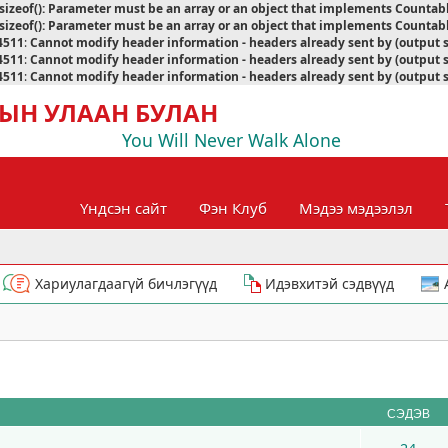
sizeof(): Parameter must be an array or an object that implements Countab
sizeof(): Parameter must be an array or an object that implements Countab
4511
:
Cannot modify header information - headers already sent by (output 
4511
:
Cannot modify header information - headers already sent by (output 
4511
:
Cannot modify header information - headers already sent by (output 
ЫН УЛААН БУЛАН
You Will Never Walk Alone
Үндсэн сайт
Фэн Клуб
Мэдээ мэдээлэл
Хариулагдаагүй бичлэгүүд
Идэвхитэй сэдвүүд
СЭДЭВ