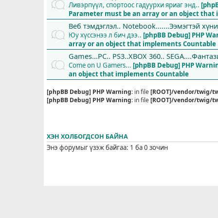
Ливэрпүүл, спортоос гадуурхи яриаг энд..
[php
Parameter must be an array or an object tha
Веб тэмдэглэл.. Notebook.......Ээмэгтэй хүн
Юу хүссэнээ л бич дээ..
[phpBB Debug] PHP Wa
array or an object that implements Countable
Games...PC.. PS3..XBOX 360.. SEGA....Фантази
Come on U Gamers...
[phpBB Debug] PHP Warni
an object that implements Countable
[phpBB Debug] PHP Warning
: in file
[ROOT]/vendor/twig/tw
[phpBB Debug] PHP Warning
: in file
[ROOT]/vendor/twig/tw
ХЭН ХОЛБОГДСОН БАЙНА
Энэ форумыг үзэж байгаа: 1 ба 0 зочин