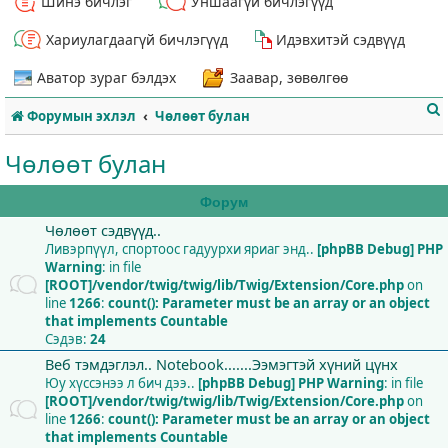
Шинэ бичлэг
Уншаагүй бичлэгүүд
Хариулагдаагүй бичлэгүүд
Идэвхитэй сэдвүүд
Аватор зураг бэлдэх
Заавар, зөвөлгөө
Форумын эхлэл
Чөлөөт булан
Чөлөөт булан
Форум
Чөлөөт сэдвүүд..
т
Ливэрпүүл, спортоос гадуурхи яриаг энд..
[phpBB Debug] PHP
Warning
: in file
[ROOT]/vendor/twig/twig/lib/Twig/Extension/Core.php
on
line
1266
:
count(): Parameter must be an array or an object
that implements Countable
Сэдэв:
24
Веб тэмдэглэл.. Notebook.......Ээмэгтэй хүний цүнх
Юу хүссэнээ л бич дээ..
[phpBB Debug] PHP Warning
: in file
[ROOT]/vendor/twig/twig/lib/Twig/Extension/Core.php
on
line
1266
:
count(): Parameter must be an array or an object
that implements Countable