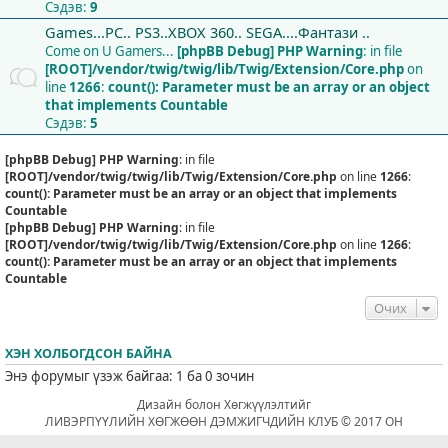
Сэдэв:
9
Games...PC.. PS3..XBOX 360.. SEGA....Фантази ..
Come on U Gamers...
[phpBB Debug] PHP Warning
: in file
[ROOT]/vendor/twig/twig/lib/Twig/Extension/Core.php
on
line
1266
:
count(): Parameter must be an array or an object
that implements Countable
Сэдэв:
5
[phpBB Debug] PHP Warning
: in file
[ROOT]/vendor/twig/twig/lib/Twig/Extension/Core.php
on line
1266
:
count(): Parameter must be an array or an object that implements
Countable
[phpBB Debug] PHP Warning
: in file
[ROOT]/vendor/twig/twig/lib/Twig/Extension/Core.php
on line
1266
:
count(): Parameter must be an array or an object that implements
Countable
Очих
ХЭН ХОЛБОГДСОН БАЙНА
Энэ форумыг үзэж байгаа: 1 ба 0 зочин
Дизайн болон Хөгжүүлэлтийг
ЛИВЭРПҮҮЛИЙН ХӨГЖӨӨН ДЭМЖИГЧДИЙН КЛУБ © 2017 ОН