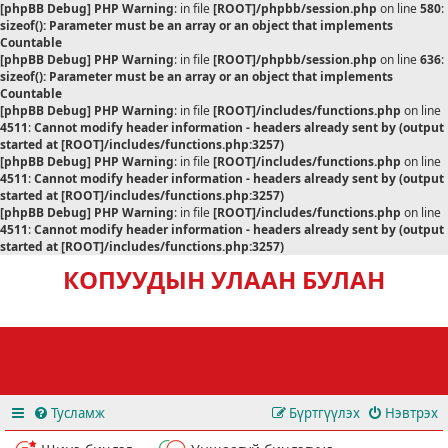
[phpBB Debug] PHP Warning
: in file
[ROOT]/phpbb/session.php
on line
580
:
sizeof(): Parameter must be an array or an object that implements
Countable
[phpBB Debug] PHP Warning
: in file
[ROOT]/phpbb/session.php
on line
636
:
sizeof(): Parameter must be an array or an object that implements
Countable
[phpBB Debug] PHP Warning
: in file
[ROOT]/includes/functions.php
on line
4511
:
Cannot modify header information - headers already sent by (output
started at [ROOT]/includes/functions.php:3257)
[phpBB Debug] PHP Warning
: in file
[ROOT]/includes/functions.php
on line
4511
:
Cannot modify header information - headers already sent by (output
started at [ROOT]/includes/functions.php:3257)
[phpBB Debug] PHP Warning
: in file
[ROOT]/includes/functions.php
on line
4511
:
Cannot modify header information - headers already sent by (output
started at [ROOT]/includes/functions.php:3257)
КОПУУДЫН УЛААН БУЛАН
Тусламж
Бүртгүүлэх
Нэвтрэх