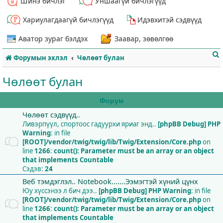
Шинэ бичлэг
Уншаагүй бичлэгүүд
Хариулагдаагүй бичлэгүүд
Идэвхитэй сэдвүүд
Аватор зураг бэлдэх
Заавар, зөвөлгөө
Форумын эхлэл
Чөлөөт булан
Чөлөөт булан
Форум
Чөлөөт сэдвүүд..
т
Ливэрпүүл, спортоос гадуурхи яриаг энд..
[phpBB Debug] PHP
Warning
: in file
[ROOT]/vendor/twig/twig/lib/Twig/Extension/Core.php
on
line
1266
:
count(): Parameter must be an array or an object
that implements Countable
Сэдэв:
24
Веб тэмдэглэл.. Notebook.......Ээмэгтэй хүний цүнх
Юу хүссэнээ л бич дээ..
[phpBB Debug] PHP Warning
: in file
[ROOT]/vendor/twig/twig/lib/Twig/Extension/Core.php
on
line
1266
:
count(): Parameter must be an array or an object
that implements Countable