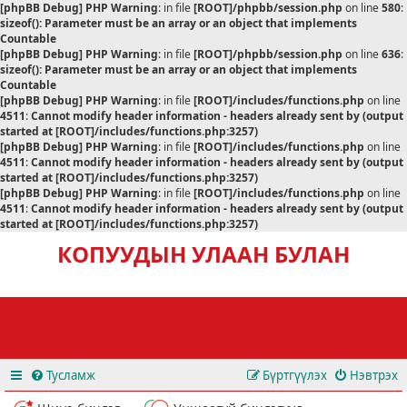
[phpBB Debug] PHP Warning
: in file
[ROOT]/phpbb/session.php
on line
580
:
sizeof(): Parameter must be an array or an object that implements
Countable
[phpBB Debug] PHP Warning
: in file
[ROOT]/phpbb/session.php
on line
636
:
sizeof(): Parameter must be an array or an object that implements
Countable
[phpBB Debug] PHP Warning
: in file
[ROOT]/includes/functions.php
on line
4511
:
Cannot modify header information - headers already sent by (output
started at [ROOT]/includes/functions.php:3257)
[phpBB Debug] PHP Warning
: in file
[ROOT]/includes/functions.php
on line
4511
:
Cannot modify header information - headers already sent by (output
started at [ROOT]/includes/functions.php:3257)
[phpBB Debug] PHP Warning
: in file
[ROOT]/includes/functions.php
on line
4511
:
Cannot modify header information - headers already sent by (output
started at [ROOT]/includes/functions.php:3257)
КОПУУДЫН УЛААН БУЛАН
Тусламж
Бүртгүүлэх
Нэвтрэх