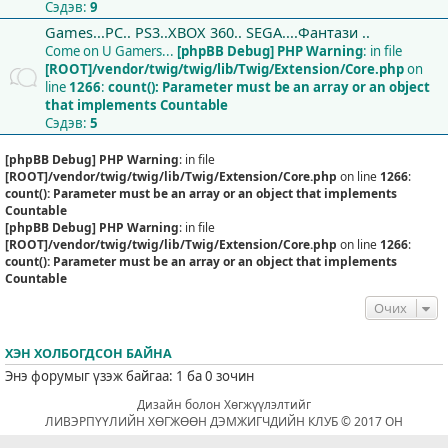
Сэдэв:
9
Games...PC.. PS3..XBOX 360.. SEGA....Фантази ..
Come on U Gamers...
[phpBB Debug] PHP Warning
: in file
[ROOT]/vendor/twig/twig/lib/Twig/Extension/Core.php
on
line
1266
:
count(): Parameter must be an array or an object
that implements Countable
Сэдэв:
5
[phpBB Debug] PHP Warning
: in file
[ROOT]/vendor/twig/twig/lib/Twig/Extension/Core.php
on line
1266
:
count(): Parameter must be an array or an object that implements
Countable
[phpBB Debug] PHP Warning
: in file
[ROOT]/vendor/twig/twig/lib/Twig/Extension/Core.php
on line
1266
:
count(): Parameter must be an array or an object that implements
Countable
Очих
ХЭН ХОЛБОГДСОН БАЙНА
Энэ форумыг үзэж байгаа: 1 ба 0 зочин
Дизайн болон Хөгжүүлэлтийг
ЛИВЭРПҮҮЛИЙН ХӨГЖӨӨН ДЭМЖИГЧДИЙН КЛУБ © 2017 ОН